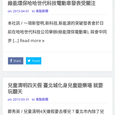
綠能環保哈哈世代科技電動車發表受關注
侯友宜蔣萬安攜手視察
on:
2015-04-01
In:
焦點新聞
高齡健康產業博覽會8/7盛大登場 新
本社訊 / 一項新發明,新科技,新能源的突破發表會於日
北形象館亮相
前在哈哈世代科技公司舉辦(綠能環保電動車), 與會中同
打鐵厝北側產業園區產業設施公共
步 […]
Read more
動土創造千個就業機會
高雄「三民運動中心」市長陳其
Share
Tweet
邁、運動部長李洋各界貴賓共同揭幕
高雄東照山關帝廟全國國中小學書
法比賽 圓滿落幕
兒童清明四天假 臺北城化身兒童遊樂場 就要
玩翻天
賴清德總統主持將官晉任 期勉精進
on:
2015-03-31
In:
焦點新聞
不對稱戰力
鄭秀英 / 兒童清明4天連假要去哪兒？臺北市內除了兒
蔣萬安再拋出「倒閣說」 喊推陳其