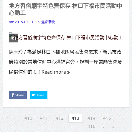
地方習俗廟宇特色齊保存 林口下福市民活動中
心動工
on:
2015-03-31
In:
焦點新聞
陳玉玲 / 為滿足林口下福地區居民集會需求，新北市政
府特別於當地信仰中心洪福宮旁，規劃一座兼顧集會及
民俗信仰的 […]
Read more
Share
Tweet
«
‹
410
411
412
413
414
415
416
›
»