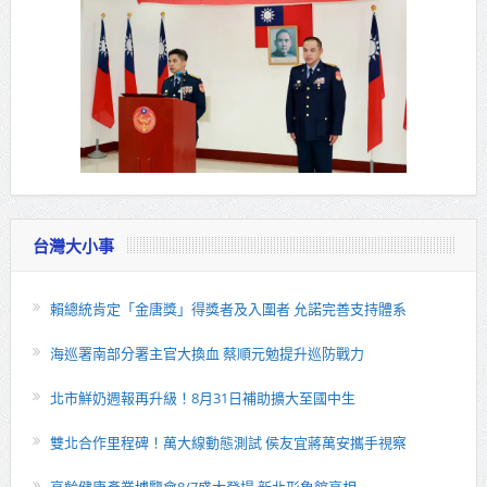
台灣大小事
賴總統肯定「金唐獎」得獎者及入圍者 允諾完善支持體系
海巡署南部分署主官大換血 蔡順元勉提升巡防戰力
北市鮮奶週報再升級！8月31日補助擴大至國中生
雙北合作里程碑！萬大線動態測試 侯友宜蔣萬安攜手視察
高齡健康產業博覽會8/7盛大登場 新北形象館亮相