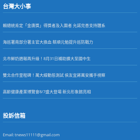
台灣大小事
賴總統肯定「金唐獎」得獎者及入圍者 允諾完善支持體系
海巡署南部分署主官大換血 蔡順元勉提升巡防戰力
北市鮮奶週報再升級！8月31日補助擴大至國中生
雙北合作里程碑！萬大線動態測試 侯友宜蔣萬安攜手視察
高齡健康產業博覽會8/7盛大登場 新北形象館亮相
投訴信箱
Email: tnews11111@gmail.com