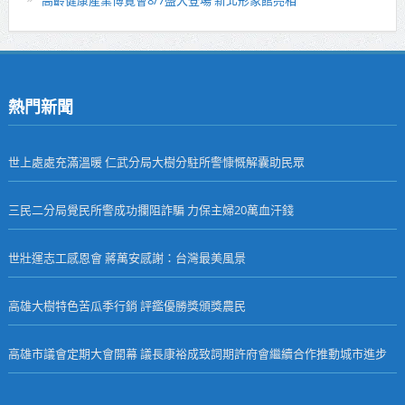
熱門新聞
世上處處充滿溫暖 仁武分局大樹分駐所警慷慨解囊助民眾
三民二分局覺民所警成功攔阻詐騙 力保主婦20萬血汗錢
世壯運志工感恩會 蔣萬安感謝：台灣最美風景
高雄大樹特色苦瓜季行銷 評鑑優勝獎頒獎農民
高雄市議會定期大會開幕 議長康裕成致詞期許府會繼續合作推動城市進步