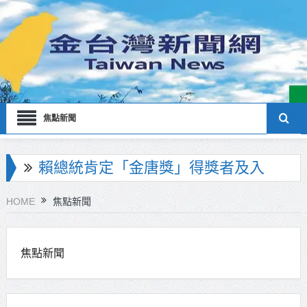
焦點新聞
賴總統肯定「金唐獎」得獎者及入
圍者 允諾完善支持體系
海巡署南部分署主官大換血 蔡順元
HOME
焦點新聞
勉提升巡防戰力
北市鮮奶週報再升級！8月31日補助
焦點新聞
擴大至國中生
雙北合作里程碑！萬大線動態測試