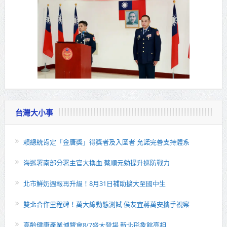
台灣大小事
賴總統肯定「金唐獎」得獎者及入圍者 允諾完善支持體系
海巡署南部分署主官大換血 蔡順元勉提升巡防戰力
北市鮮奶週報再升級！8月31日補助擴大至國中生
雙北合作里程碑！萬大線動態測試 侯友宜蔣萬安攜手視察
高齡健康產業博覽會8/7盛大登場 新北形象館亮相