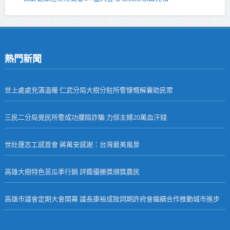
熱門新聞
世上處處充滿溫暖 仁武分局大樹分駐所警慷慨解囊助民眾
三民二分局覺民所警成功攔阻詐騙 力保主婦20萬血汗錢
世壯運志工感恩會 蔣萬安感謝：台灣最美風景
高雄大樹特色苦瓜季行銷 評鑑優勝獎頒獎農民
高雄市議會定期大會開幕 議長康裕成致詞期許府會繼續合作推動城市進步