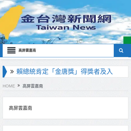
高屏雲嘉南
賴總統肯定「金唐獎」得獎者及入
圍者 允諾完善支持體系
海巡署南部分署主官大換血 蔡順元
HOME
高屏雲嘉南
勉提升巡防戰力
北市鮮奶週報再升級！8月31日補助
高屏雲嘉南
擴大至國中生
雙北合作里程碑！萬大線動態測試