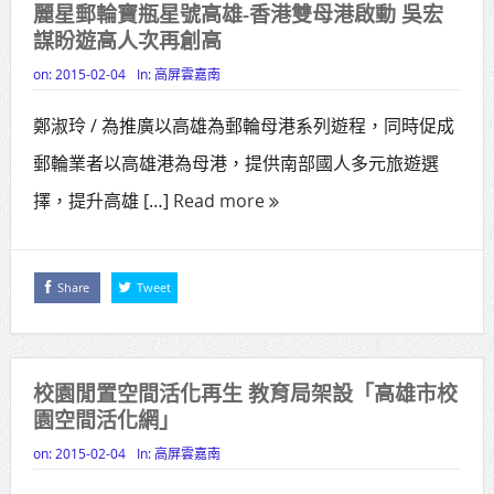
麗星郵輪寶瓶星號高雄-香港雙母港啟動 吳宏
侯友宜蔣萬安攜手視察
謀盼遊高人次再創高
高齡健康產業博覽會8/7盛大登場 新
on:
2015-02-04
In:
高屏雲嘉南
北形象館亮相
鄭淑玲 / 為推廣以高雄為郵輪母港系列遊程，同時促成
打鐵厝北側產業園區產業設施公共
郵輪業者以高雄港為母港，提供南部國人多元旅遊選
動土創造千個就業機會
擇，提升高雄 […]
Read more
高雄「三民運動中心」市長陳其
邁、運動部長李洋各界貴賓共同揭幕
Share
Tweet
高雄東照山關帝廟全國國中小學書
法比賽 圓滿落幕
校園閒置空間活化再生 教育局架設「高雄市校
賴清德總統主持將官晉任 期勉精進
園空間活化網」
不對稱戰力
on:
2015-02-04
In:
高屏雲嘉南
蔣萬安再拋出「倒閣說」 喊推陳其