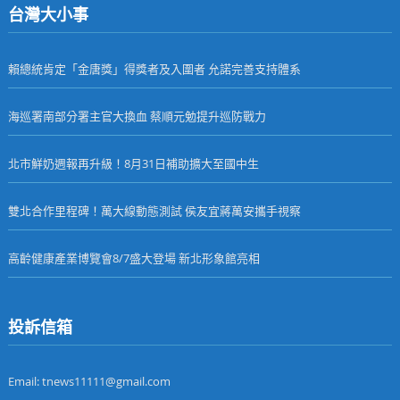
台灣大小事
賴總統肯定「金唐獎」得獎者及入圍者 允諾完善支持體系
海巡署南部分署主官大換血 蔡順元勉提升巡防戰力
北市鮮奶週報再升級！8月31日補助擴大至國中生
雙北合作里程碑！萬大線動態測試 侯友宜蔣萬安攜手視察
高齡健康產業博覽會8/7盛大登場 新北形象館亮相
投訴信箱
Email: tnews11111@gmail.com