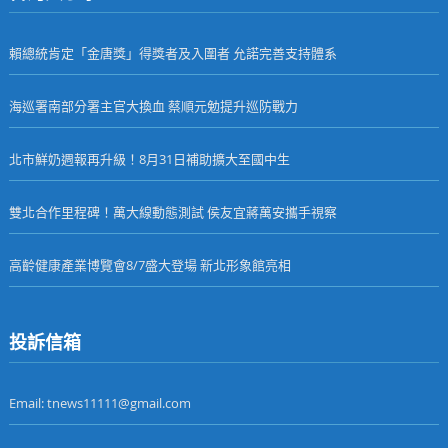
賴總統肯定「金唐獎」得獎者及入圍者 允諾完善支持體系
海巡署南部分署主官大換血 蔡順元勉提升巡防戰力
北市鮮奶週報再升級！8月31日補助擴大至國中生
雙北合作里程碑！萬大線動態測試 侯友宜蔣萬安攜手視察
高齡健康產業博覽會8/7盛大登場 新北形象館亮相
投訴信箱
Email: tnews11111@gmail.com