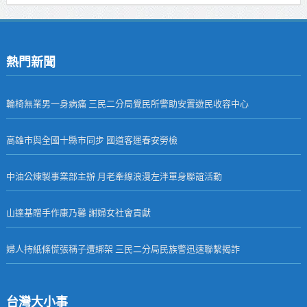
熱門新聞
輪椅無業男一身病痛 三民二分局覺民所警助安置遊民收容中心
高雄市與全國十縣市同步 國道客運春安勞檢
中油公煉製事業部主辦 月老牽線浪漫左泮單身聯誼活動
山達基贈手作康乃馨 謝婦女社會貢獻
婦人持紙條慌張稱子遭綁架 三民二分局民族警迅速聯繫揭詐
台灣大小事