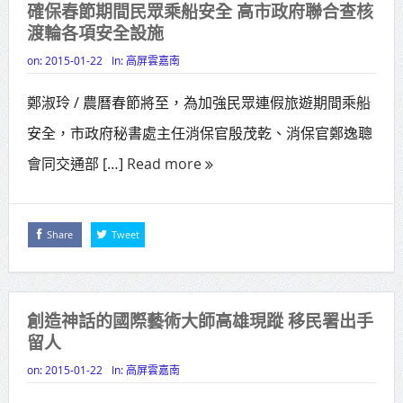
確保春節期間民眾乘船安全 高市政府聯合查核
高齡健康產業博覽會8/7盛大登場 新
渡輪各項安全設施
北形象館亮相
on:
2015-01-22
In:
高屏雲嘉南
打鐵厝北側產業園區產業設施公共
鄭淑玲 / 農曆春節將至，為加強民眾連假旅遊期間乘船
動土創造千個就業機會
安全，市政府秘書處主任消保官殷茂乾、消保官鄭逸聰
高雄「三民運動中心」市長陳其
會同交通部 […]
Read more
邁、運動部長李洋各界貴賓共同揭幕
高雄東照山關帝廟全國國中小學書
Share
Tweet
法比賽 圓滿落幕
賴清德總統主持將官晉任 期勉精進
創造神話的國際藝術大師高雄現蹤 移民署出手
不對稱戰力
留人
蔣萬安再拋出「倒閣說」 喊推陳其
on:
2015-01-22
In:
高屏雲嘉南
邁組閣