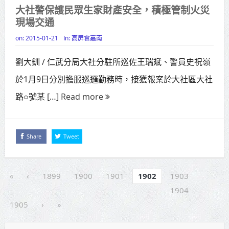
大社警保護民眾生家財產安全，積極管制火災
現場交通
on:
2015-01-21
In:
高屏雲嘉南
劉大釧 / 仁武分局大社分駐所巡佐王瑞斌、警員史祝嶺
於1月9日分別擔服巡邏勤務時，接獲報案於大社區大社
路○號某 […]
Read more
Share
Tweet
«
‹
1899
1900
1901
1902
1903
1904
1905
›
»