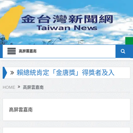
高屏雲嘉南
海巡署南部分署主官大換血 蔡順元
勉提升巡防戰力
HOME
高屏雲嘉南
北市鮮奶週報再升級！8月31日補助
擴大至國中生
高屏雲嘉南
雙北合作里程碑！萬大線動態測試
侯友宜蔣萬安攜手視察