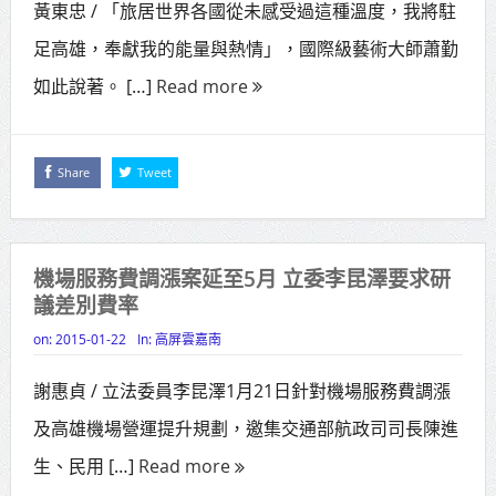
黃東忠 / 「旅居世界各國從未感受過這種溫度，我將駐
賴總統肯定「金唐獎」得獎者及入
足高雄，奉獻我的能量與熱情」，國際級藝術大師蕭勤
圍者 允諾完善支持體系
如此說著。 […]
Read more
Share
Tweet
機場服務費調漲案延至5月 立委李昆澤要求研
議差別費率
on:
2015-01-22
In:
高屏雲嘉南
謝惠貞 / 立法委員李昆澤1月21日針對機場服務費調漲
及高雄機場營運提升規劃，邀集交通部航政司司長陳進
生、民用 […]
Read more