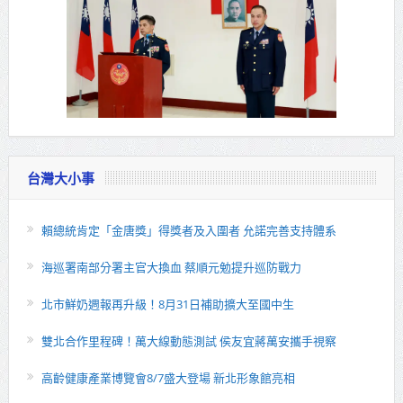
台灣大小事
賴總統肯定「金唐獎」得獎者及入圍者 允諾完善支持體系
海巡署南部分署主官大換血 蔡順元勉提升巡防戰力
北市鮮奶週報再升級！8月31日補助擴大至國中生
雙北合作里程碑！萬大線動態測試 侯友宜蔣萬安攜手視察
高齡健康產業博覽會8/7盛大登場 新北形象館亮相