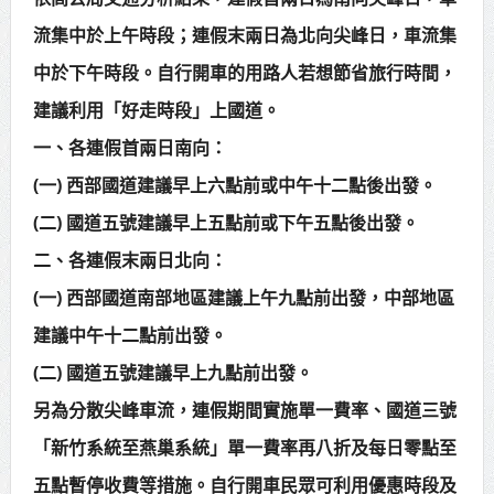
重症創新高
流集中於上午時段；連假末兩日為北向尖峰日，車流集
中於下午時段。自行開車的用路人若想節省旅行時間，
苗栗地檢署檢察長遞交守護家鄉宣
建議利用「好走時段」上國道。
導信 嚴防境外勢力介選邀請村里長一
一、各連假首兩日南向：
齊維繫公平選舉
(一) 西部國道建議早上六點前或中午十二點後出發。
(二) 國道五號建議早上五點前或下午五點後出發。
二、各連假末兩日北向：
(一) 西部國道南部地區建議上午九點前出發，中部地區
建議中午十二點前出發。
(二) 國道五號建議早上九點前出發。
另為分散尖峰車流，連假期間實施單一費率、國道三號
「新竹系統至燕巢系統」單一費率再八折及每日零點至
五點暫停收費等措施。自行開車民眾可利用優惠時段及