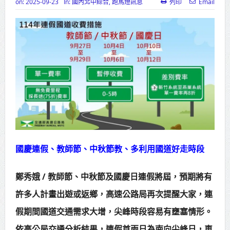
on:
2025-09-23
In:
國內北中綜合
,
跑馬燈訊息
列印
Email
新北行動治理 侯友宜督導基層建設
推動瑞芳礦業文化保存 打造山海觀光
新品牌
中壢三教紫雲宮捐贈救護車 挹注桃
消救護量能
新竹市郵局愛目標改善獨居長者居
住環境
歷史建築原台中州農會田中倉庫 4棟
國慶連假、教師節、中秋節教、多利用國道好走時段
日式穀倉重現風華
鄭秀娥 / 教師節、中秋節及國慶日連假將屆，預期將有
高雄航太業超前布局NADCAP新版
許多人計畫出遊或返鄉，高速公路局再次提醒大家，連
認證 19名學員完成化學製程進階培訓
假期間國道交通需求大增，尖峰時段容易有壅塞情形。
新冠就醫暴增7成單週1.8萬人62例
依高公局交通分析結果，連假首兩日為南向尖峰日，車