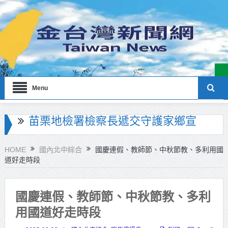
Menu
彰化聯合捐贈4輛高規格救護車 首配
全自動電動擔架床
HOME
國內北中綜合
國慶連假、教師節、中秋節教、多利用國
道好走時段
美濃稻米品質競賽開跑 高雄147論壇
揭開好飯祕密、飄米香
國慶連假、教師節、中秋節教、多利
蔣萬安指示各單位提前完成海豚颱
用國道好走時段
風各項防災準備工作