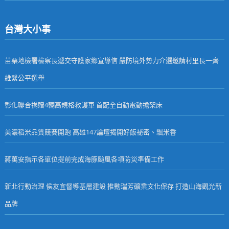
台灣大小事
苗栗地檢署檢察長遞交守護家鄉宣導信 嚴防境外勢力介選邀請村里長一齊
維繫公平選舉
彰化聯合捐贈4輛高規格救護車 首配全自動電動擔架床
美濃稻米品質競賽開跑 高雄147論壇揭開好飯祕密、飄米香
蔣萬安指示各單位提前完成海豚颱風各項防災準備工作
新北行動治理 侯友宜督導基層建設 推動瑞芳礦業文化保存 打造山海觀光新
品牌