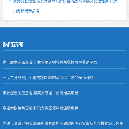
新北行動治理 侯友宜督導基層建設 推動瑞芳礦業文化保存 打造
山海觀光新品牌
熱門新聞
世上處處充滿溫暖 仁武分局大樹分駐所警慷慨解囊助民眾
三民二分局覺民所警成功攔阻詐騙 力保主婦20萬血汗錢
世壯運志工感恩會 蔣萬安感謝：台灣最美風景
高雄大樹特色苦瓜季行銷 評鑑優勝獎頒獎農民
高雄市議會定期大會開幕 議長康裕成致詞期許府會繼續合作推動城市進步