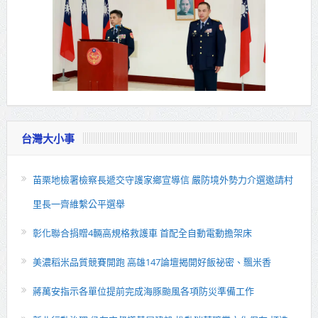
台灣大小事
苗栗地檢署檢察長遞交守護家鄉宣導信 嚴防境外勢力介選邀請村
里長一齊維繫公平選舉
彰化聯合捐贈4輛高規格救護車 首配全自動電動擔架床
美濃稻米品質競賽開跑 高雄147論壇揭開好飯祕密、飄米香
蔣萬安指示各單位提前完成海豚颱風各項防災準備工作