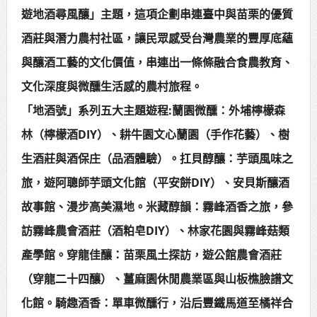
遊地酒尋風釀」主題，這項企劃串連臺中與苗栗的優質
酒莊與潛力農村社區，讓民眾感受台灣農業的豐厚底蘊
與釀酒工藝的文化價值，串連出一條條融合食農教育、
文化深度與微醺生活感的農村旅程。
「地酒號」系列五大主題遊程:蘭園微醺：外埔檸檬森
林（檸檬酒DIY）、耕牛園文心蘭園（手作花藝）、樹
生酒莊與酒保庄（品酒體驗）。扛貝醇釀：芋頭風味之
旅，遊阿聰師芋頭文化館（平安餅DIY）、安貝斯釀酒
故事館、漫步高美濕地。米藏醇韻：霧峰酒香之旅，參
訪霧峰農會酒莊（酒粕皂DIY）、林家花園與霧峰菇類
產學館。穿龍佳釀：苗栗風土探訪，遊公館農會酒莊
（穿龍二十四釀）、薑麻園休閒農業區與山板樵臉譜文
化館。騎趣酒香：單車微醺行，沿后豐鐵馬道至橘祥合