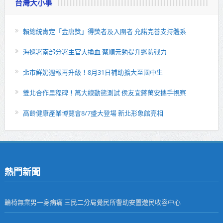
台灣大小事
賴總統肯定「金唐獎」得獎者及入圍者 允諾完善支持體系
海巡署南部分署主官大換血 蔡順元勉提升巡防戰力
北市鮮奶週報再升級！8月31日補助擴大至國中生
雙北合作里程碑！萬大線動態測試 侯友宜蔣萬安攜手視察
高齡健康產業博覽會8/7盛大登場 新北形象館亮相
熱門新聞
輪椅無業男一身病痛 三民二分局覺民所警助安置遊民收容中心