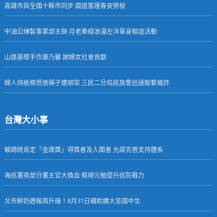
高雄市與全國十縣市同步 國道客運春安勞檢
中油公煉製事業部主辦 月老牽線浪漫左泮單身聯誼活動
山達基贈手作康乃馨 謝婦女社會貢獻
婦人持紙條慌張稱子遭綁架 三民二分局民族警迅速聯繫揭詐
台灣大小事
賴總統肯定「金唐獎」得獎者及入圍者 允諾完善支持體系
海巡署南部分署主官大換血 蔡順元勉提升巡防戰力
北市鮮奶週報再升級！8月31日補助擴大至國中生