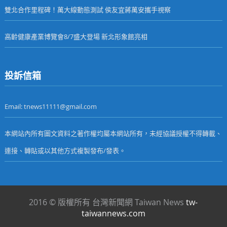
雙北合作里程碑！萬大線動態測試 侯友宜蔣萬安攜手視察
高齡健康產業博覽會8/7盛大登場 新北形象館亮相
投訴信箱
Email: tnews11111@gmail.com
本網站內所有圖文資料之著作權均屬本網站所有，未經協議授權不得轉載、
連接、轉貼或以其他方式複製發布/發表。
2016 © 版權所有 台灣新聞網 Taiwan News
tw-
taiwannews.com