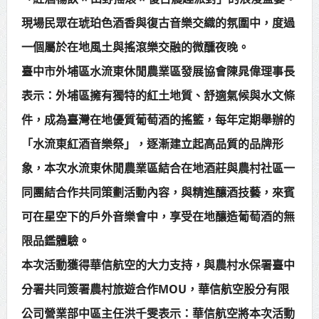
賴總統肯定「金唐獎」得獎者及入
現場民眾在琥珀色酒香與復古音樂交織的氛圍中，度過
一個屬於在地風土與搖滾樂交融的微醺夜晚。
圍者 允諾完善支持體系
臺中市外埔區水流東休閒農業區發展協會陳晁偉理事長
表示：外埔區擁有獨特的紅土地質、舒適氣候與水文條
件，成為臺灣在地優質葡萄酒的搖籃，每年定期舉辦的
「水流東紅酒音樂祭」，逐漸建立起高品質的品牌形
象，本次水流東休閒農業區結合在地酒莊與農村社區一
同團結合作共同策劃活動內容，與精進釀酒技藝，來賓
可在星空下的戶外音樂會中，享受在地釀造葡萄酒的無
限品鑑體驗。
本次活動獲得華信航空的大力支持，與農村水保署臺中
分署共同簽署農村旅遊合作MOU，華信航空股分有限
公司營業部中區主任洪千雯表示：華信航空將本次活動