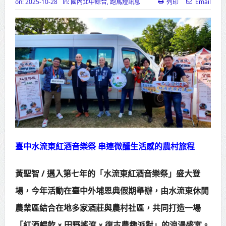
on:
2025-10-28
In:
國內北中綜合
,
跑馬燈訊息
列印
Email
高齡健康產業博覽會8/7盛大登場 新
北形象館亮相
打鐵厝北側產業園區產業設施公共
動土創造千個就業機會
高雄「三民運動中心」市長陳其
邁、運動部長李洋各界貴賓共同揭幕
高雄東照山關帝廟全國國中小學書
法比賽 圓滿落幕
臺中水流東紅酒音樂祭 串連微醺生活感的農村旅程
賴清德總統主持將官晉任 期勉精進
黃聖智 / 邁入第七年的「水流東紅酒音樂祭」盛大登
不對稱戰力
場，今年活動在臺中外埔恩典假期舉辦，由水流東休閒
蔣萬安再拋出「倒閣說」 喊推陳其
農業區結合在地多家酒莊與農村社區，共同打造一場
邁組閣
「紅酒暢飲 × 田野搖滾 × 復古農趣派對」的浪漫盛宴。