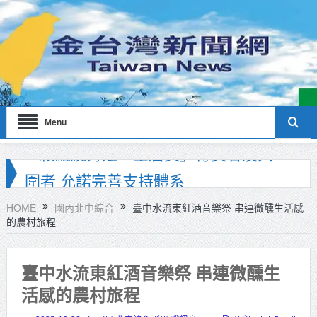
Menu
海巡署南部分署主官大換血 蔡順元
勉提升巡防戰力
HOME
國內北中綜合
臺中水流東紅酒音樂祭 串連微醺生活感
的農村旅程
北市鮮奶週報再升級！8月31日補助
擴大至國中生
臺中水流東紅酒音樂祭 串連微醺生
雙北合作里程碑！萬大線動態測試
活感的農村旅程
侯友宜蔣萬安攜手視察