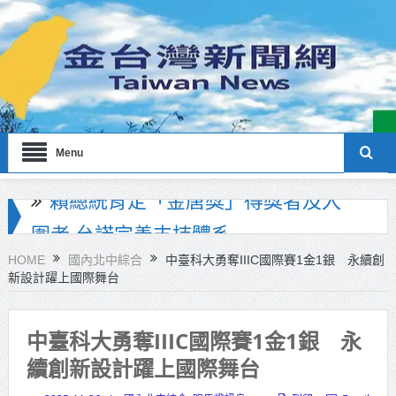
Menu
海巡署南部分署主官大換血 蔡順元
勉提升巡防戰力
HOME
國內北中綜合
中臺科大勇奪IIIC國際賽1金1銀 永續創
新設計躍上國際舞台
北市鮮奶週報再升級！8月31日補助
擴大至國中生
中臺科大勇奪IIIC國際賽1金1銀 永
雙北合作里程碑！萬大線動態測試
續創新設計躍上國際舞台
侯友宜蔣萬安攜手視察