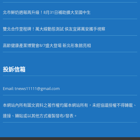
北市鮮奶週報再升級！8月31日補助擴大至國中生
雙北合作里程碑！萬大線動態測試 侯友宜蔣萬安攜手視察
高齡健康產業博覽會8/7盛大登場 新北形象館亮相
投訴信箱
Email: tnews11111@gmail.com
本網站內所有圖文資料之著作權均屬本網站所有，未經協議授權不得轉載、
連接、轉貼或以其他方式複製發布/發表。