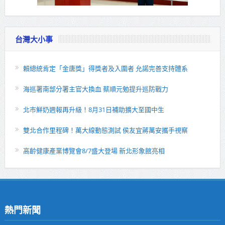
台灣大小事
賴總統肯定「金唐獎」得獎者及入圍者 允諾完善支持體系
海巡署南部分署主官大換血 蔡順元勉提升巡防戰力
北市鮮奶週報再升級！8月31日補助擴大至國中生
雙北合作里程碑！萬大線動態測試 侯友宜蔣萬安攜手視察
高齡健康產業博覽會8/7盛大登場 新北形象館亮相
熱門新聞