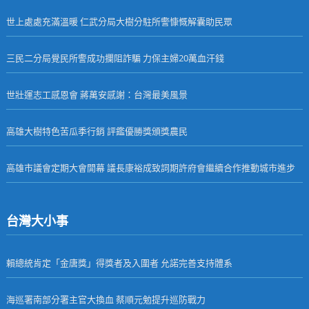
世上處處充滿溫暖 仁武分局大樹分駐所警慷慨解囊助民眾
三民二分局覺民所警成功攔阻詐騙 力保主婦20萬血汗錢
世壯運志工感恩會 蔣萬安感謝：台灣最美風景
高雄大樹特色苦瓜季行銷 評鑑優勝獎頒獎農民
高雄市議會定期大會開幕 議長康裕成致詞期許府會繼續合作推動城市進步
台灣大小事
賴總統肯定「金唐獎」得獎者及入圍者 允諾完善支持體系
海巡署南部分署主官大換血 蔡順元勉提升巡防戰力