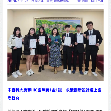
on:
2025-11-26
In:
國內北中綜合
,
跑馬燈訊息
列印
Email
高齡健康產業博覽會8/7盛大登場 新
北形象館亮相
打鐵厝北側產業園區產業設施公共
動土創造千個就業機會
高雄「三民運動中心」市長陳其
邁、運動部長李洋各界貴賓共同揭幕
高雄東照山關帝廟全國國中小學書
法比賽 圓滿落幕
賴清德總統主持將官晉任 期勉精進
中臺科大勇奪IIIC國際賽1金1銀 永續創新設計躍上國
不對稱戰力
際舞台
蔣萬安再拋出「倒閣說」 喊推陳其
邁組閣