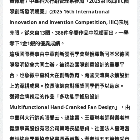
黃佩珊 / 中臺科大行銷管理系參加「2025第16屆IIIC國
賴總統肯定「金唐獎」得獎者及入
際創新發明競賽」(2025 16th International
圍者 允諾完善支持體系
Innovation and Invention Competition, IIIC)表現
亮眼，從來自13國、386件參賽作品中脫穎而出，一舉
奪下1金1銀的優異成績。
這項國際賽事由中華創新發明學會與俄羅斯阿基米德國
際發明協會共同主辦，被視為國際創意設計的重要平
台，也象徵中臺科大在創新教育、跨國交流與永續設計
上的深耕成果。校長陳錦杏對獲獎同學們予以肯定。
獲得金牌肯定的作品「多功能手搖扇設計
Multifunctional Hand-Cranked Fan Design」，由
中臺科大行銷系張馨云、趙建蕾、王萬琳老師與耆老林
健康事業股份有限公司策略長楊慧貞、社團法人臺灣耆
老林終身學習協會秘書長黃英期、耆老林五五後精采音