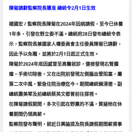
陳菊請辭監察院長獲准 總統令2月1日生效
賴總統肯定「金唐獎」得獎者及入
圍者 允諾完善支持體系
楊國宏 / 監察院長陳菊在2024年因病請假，至今已休養
1年多，引發在野立委不滿。總統府28日發布總統令表
示，監察院長兼國家人權委員會主任委員陳菊已請辭，
因此予以免職，並將於2月1日起正式生效。
陳菊於2024年底因感冒至高醫就診，健檢發現右腎腫
瘤，手術切除後，又在出院前發現左側腦血管阻塞，屬
第二次中風，緊急住院治療迄今。期間總統賴清德、副
總統蕭美琴及前總統蔡英文都曾前往探視。
在陳菊請假期間，多次引起在野黨的不滿，質疑她在休
養期間仍領高薪。
監察院發布聲明，就近日輿論提及院長請假期間薪資事