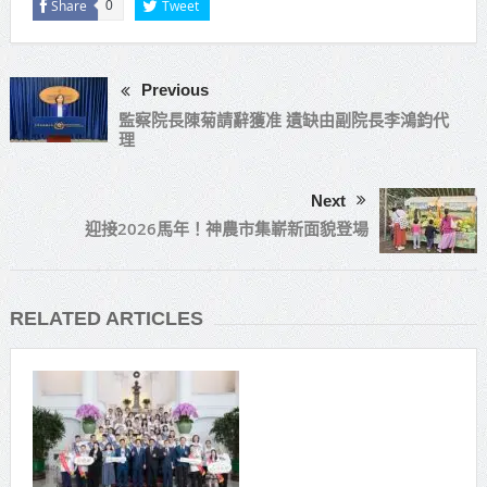
Share
Tweet
0
Previous
監察院長陳菊請辭獲准 遺缺由副院長李鴻鈞代
理
Next
迎接2026馬年！神農市集嶄新面貌登場
RELATED ARTICLES