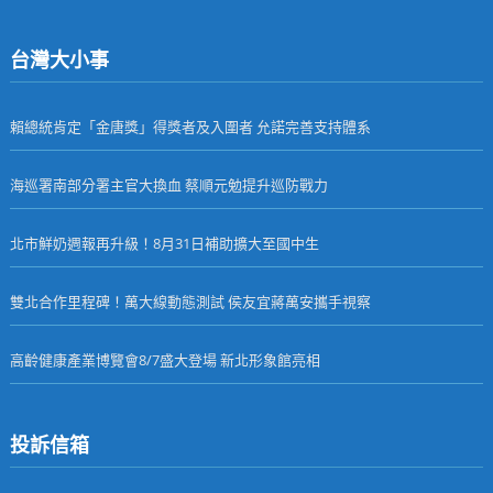
台灣大小事
賴總統肯定「金唐獎」得獎者及入圍者 允諾完善支持體系
海巡署南部分署主官大換血 蔡順元勉提升巡防戰力
北市鮮奶週報再升級！8月31日補助擴大至國中生
雙北合作里程碑！萬大線動態測試 侯友宜蔣萬安攜手視察
高齡健康產業博覽會8/7盛大登場 新北形象館亮相
投訴信箱