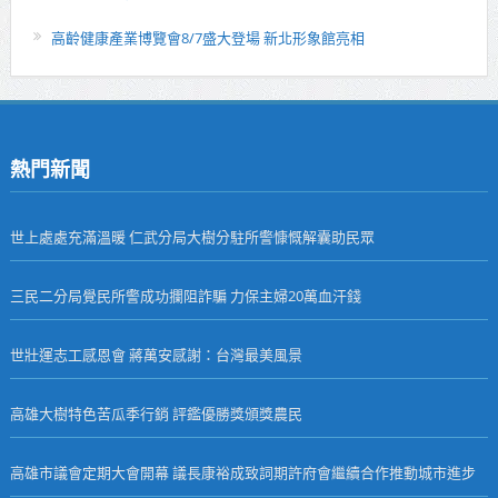
高齡健康產業博覽會8/7盛大登場 新北形象館亮相
熱門新聞
世上處處充滿溫暖 仁武分局大樹分駐所警慷慨解囊助民眾
三民二分局覺民所警成功攔阻詐騙 力保主婦20萬血汗錢
世壯運志工感恩會 蔣萬安感謝：台灣最美風景
高雄大樹特色苦瓜季行銷 評鑑優勝獎頒獎農民
高雄市議會定期大會開幕 議長康裕成致詞期許府會繼續合作推動城市進步