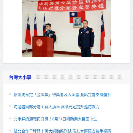
台灣大小事
賴總統肯定「金唐獎」得獎者及入圍者 允諾完善支持體系
海巡署南部分署主官大換血 蔡順元勉提升巡防戰力
北市鮮奶週報再升級！8月31日補助擴大至國中生
雙北合作里程碑！萬大線動態測試 侯友宜蔣萬安攜手視察