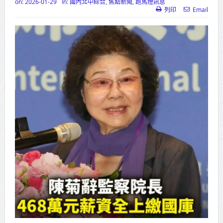
on:
2026-01-29
In:
國內北中綜合
,
焦點新聞
,
跑馬燈訊息
列印
Email
高齡健康產業博覽會8/7盛大登場 新
北形象館亮相
打鐵厝北側產業園區產業設施公共
動土創造千個就業機會
高雄「三民運動中心」市長陳其
邁、運動部長李洋各界貴賓共同揭幕
高雄東照山關帝廟全國國中小學書
法比賽 圓滿落幕
賴清德總統主持將官晉任 期勉精進
不對稱戰力
蔣萬安再拋出「倒閣說」 喊推陳其
邁組閣