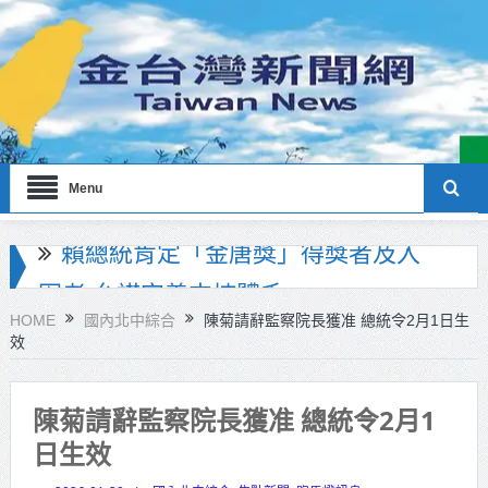
Menu
海巡署南部分署主官大換血 蔡順元
勉提升巡防戰力
HOME
國內北中綜合
陳菊請辭監察院長獲准 總統令2月1日生
效
北市鮮奶週報再升級！8月31日補助
擴大至國中生
陳菊請辭監察院長獲准 總統令2月1
雙北合作里程碑！萬大線動態測試
日生效
侯友宜蔣萬安攜手視察