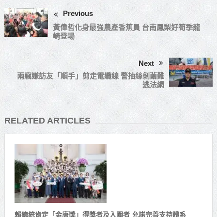
Previous
黃偉哲化身最強農產香蕉員 台南鳳梨好筍季龍
崎登場
Next
兩竊嫌訪友「順手」剪走電纜線 警抽絲剝繭難
逃法網
RELATED ARTICLES
賴總統肯定「金唐獎」得獎者及入圍者 允諾完善支持體系