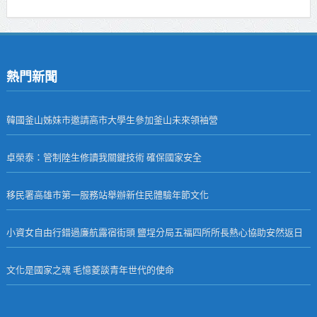
熱門新聞
韓國釜山姊妹市邀請高市大學生參加釜山未來領袖營
卓榮泰：管制陸生修讀我關鍵技術 確保國家安全
移民署高雄市第一服務站舉辦新住民體驗年節文化
小資女自由行錯過廉航露宿街頭 鹽埕分局五福四所所長熱心協助安然返日
文化是國家之魂 毛憶菱談青年世代的使命