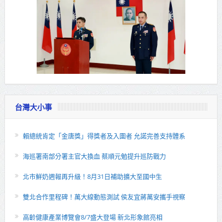
台灣大小事
賴總統肯定「金唐獎」得獎者及入圍者 允諾完善支持體系
海巡署南部分署主官大換血 蔡順元勉提升巡防戰力
北市鮮奶週報再升級！8月31日補助擴大至國中生
雙北合作里程碑！萬大線動態測試 侯友宜蔣萬安攜手視察
高齡健康產業博覽會8/7盛大登場 新北形象館亮相