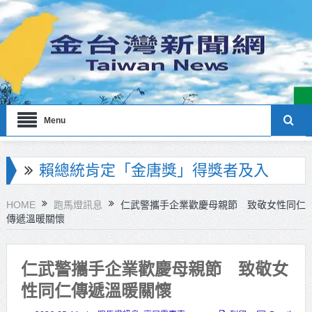
Menu
海巡署南部分署主官大換血 蔡順元
勉提升巡防戰力
HOME
跑馬燈訊息
仁武警攜手企業歡慶母親節 致敬女性同仁
傳遞溫暖關懷
北市鮮奶週報再升級！8月31日補助
擴大至國中生
仁武警攜手企業歡慶母親節 致敬女
雙北合作里程碑！萬大線動態測試
性同仁傳遞溫暖關懷
侯友宜蔣萬安攜手視察