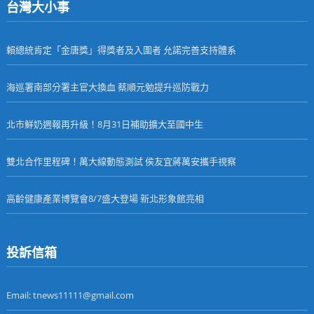
台灣大小事
賴總統肯定「金唐獎」得獎者及入圍者 允諾完善支持體系
海巡署南部分署主官大換血 蔡順元勉提升巡防戰力
北市鮮奶週報再升級！8月31日補助擴大至國中生
雙北合作里程碑！萬大線動態測試 侯友宜蔣萬安攜手視察
高齡健康產業博覽會8/7盛大登場 新北形象館亮相
投訴信箱
Email: tnews11111@gmail.com