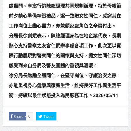
處顧問、享宸行銷陳總經理共同規劃辦理，特於母親節
賴總統肯定「金唐獎」得獎者及入
前夕精心準備精緻禮品，逐一致贈女性同仁，感謝其在
圍者 允諾完善支持體系
工作崗位上盡心盡力，亦兼顧家庭角色之辛勞付出。
分局長徐釗斌表示，陳總經理身為在地企業代表，長期
熱心支持警察之友會仁武辦事處各項工作，此次更以實
際行動展現對警察同仁的關懷與支持，讓女性同仁深切
感受到來自分局及警友團體的重視與溫暖。
徐分局長勉勵全體同仁，在堅守崗位、守護治安之餘，
亦能重視身心健康與家庭生活，維持良好工作與生活平
衡，持續以最佳狀態投入為民服務工作。2026/05/11
Share
Tweet
0