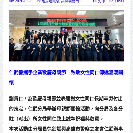
on:
2026-05-11
In:
跑馬燈訊息
,
高屏雲嘉南
列印
Email
高齡健康產業博覽會8/7盛大登場 新
北形象館亮相
打鐵厝北側產業園區產業設施公共
動土創造千個就業機會
高雄「三民運動中心」市長陳其
邁、運動部長李洋各界貴賓共同揭幕
仁武警攜手企業歡慶母親節 致敬女性同仁傳遞溫暖關
高雄東照山關帝廟全國國中小學書
懷
法比賽 圓滿落幕
賴清德總統主持將官晉任 期勉精進
劉貴仁 / 為歡慶母親節並表達對女性同仁長期辛勞付出
不對稱戰力
的肯定，仁武分局舉辦母親節關懷活動，向分局及各分
駐（派出）所女性同仁致上誠摯祝福與敬意。
蔣萬安再拋出「倒閣說」 喊推陳其
本次活動由分局長徐釗斌與高雄市警察之友會仁武辦事
邁組閣