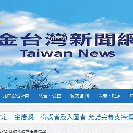
北中綜合新聞
慈善‧公益
藝文.副刊
消費‧旅遊
南部分署主官大換血 蔡順元勉提升巡防戰力
週報再升級！8月31日補助擴大至國中生
湖輪 遭海巡嚴查緝捕歸案