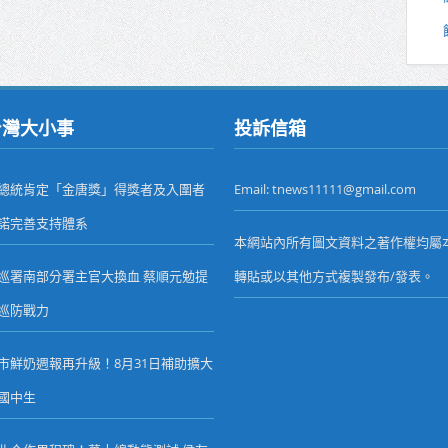
台灣大小事
投訴信箱
總統肯定「金唐獎」得獎者及入圍者
Email: tnews11111@gmail.com
諾完善支持體系
本網站內所有圖文資料之著作權均屬
巡署南部分署主官大換血 蔡順元勉提
轉貼或以其他方式複製發布/發表。
巡防戰力
市鮮奶週報再升級！8月31日補助擴大
國中生