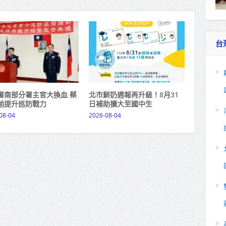
台
署南部分署主官大換血 蔡
北市鮮奶週報再升級！8月31
勉提升巡防戰力
日補助擴大至國中生
08-04
2026-08-04