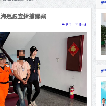
新
作里程碑！萬大線動態測試 侯友宜蔣萬安攜手
產業博覽會8/7盛大登場 新北形象館亮相
遭海巡嚴查緝捕歸案
北側產業園區產業設施公共動土創造千個就業機
列印
Email
三民運動中心」市長陳其邁、運動部長李洋各界
照山關帝廟全國國中小學書法比賽 圓滿落幕
總統主持將官晉任 期勉精進不對稱戰力
再拋出「倒閣說」 喊推陳其邁組閣
新
肯定「金唐獎」得獎者及入圍者 允諾完善支持