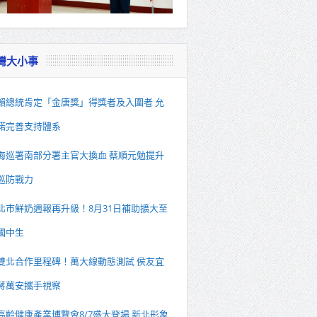
灣大小事
賴總統肯定「金唐獎」得獎者及入圍者 允
諾完善支持體系
海巡署南部分署主官大換血 蔡順元勉提升
巡防戰力
北市鮮奶週報再升級！8月31日補助擴大至
國中生
雙北合作里程碑！萬大線動態測試 侯友宜
蔣萬安攜手視察
高齡健康產業博覽會8/7盛大登場 新北形象