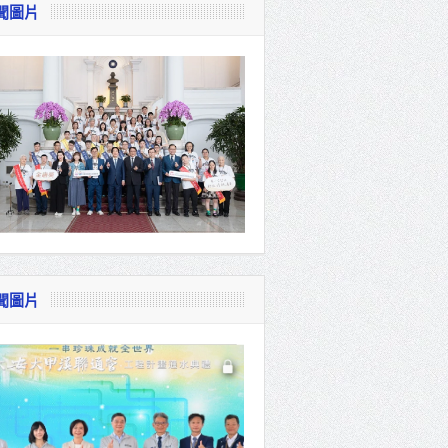
聞圖片
視察
會
貴賓共同
聞圖片
體系