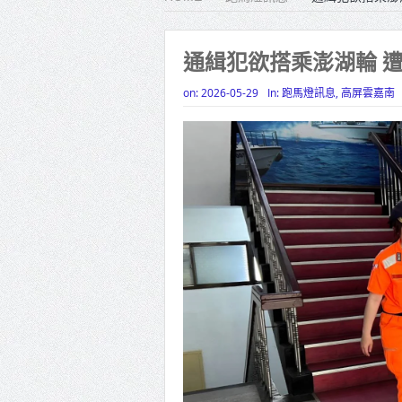
雙北合
高齡健康
通緝犯欲搭乘澎湖輪 
打鐵厝
on:
2026-05-29
In:
跑馬燈訊息
,
高屏雲嘉南
高雄「
揭幕
高雄東
賴清德
蔣萬安
賴總統