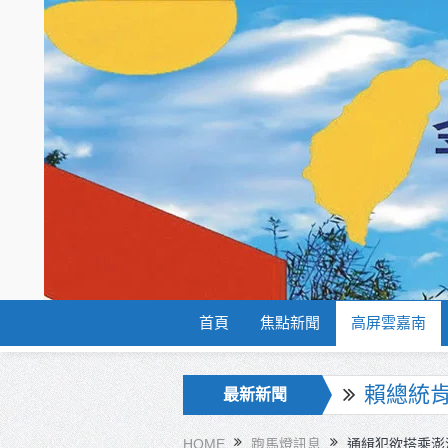
首頁
焦點新聞
高屏雲嘉南
海巡署
最新新聞
北市鮮奶
HOME
跑馬燈訊息
通緝犯欲搭乘澎