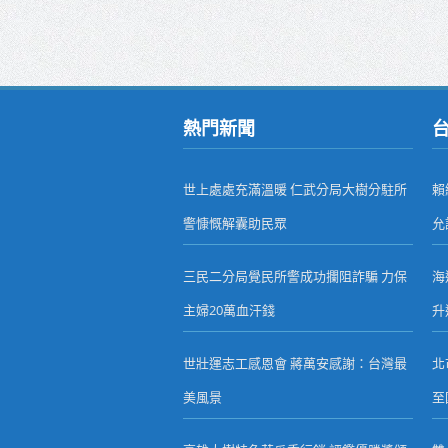
熱門新聞
世上處處充滿溫暖 仁武分局大樹分駐所
賴
警慷慨解囊助民眾
允
三民二分局覺民所警成功攔阻詐騙 力保
海
主婦20萬血汗錢
升
世壯運志工感恩會 蔣萬安感謝：台灣最
北
美風景
至