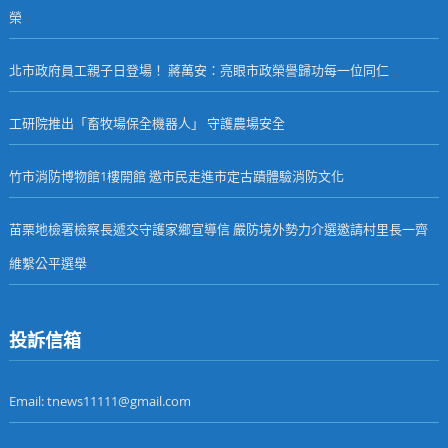
榮
北市政府員工親子日登場！ 蔣萬安：亮眼市政榮譽歸功每一位同仁
工研院推出「畜牧場保全機器人」 守護農場安全
竹市消防博物館1樓開館 邀市民走進市定古蹟體驗消防文化
苗栗地檢署檢察長遞交守護家鄉宣導信 嚴防境外勢力介選邀請村里長一齊
維繫公平選舉
投訴信箱
Email: tnews11111@gmail.com