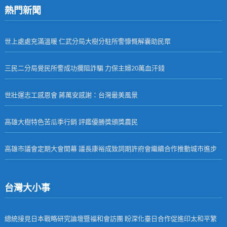
熱門新聞
世上處處充滿溫暖 仁武分局大樹分駐所警慷慨解囊助民眾
三民二分局覺民所警成功攔阻詐騙 力保主婦20萬血汗錢
世壯運志工感恩會 蔣萬安感謝：台灣最美風景
高雄大樹特色苦瓜季行銷 評鑑優勝獎頒獎農民
高雄市議會定期大會開幕 議長康裕成致詞期許府會繼續合作推動城市進步
台灣大小事
總統接見日本戰略研究論壇暨福和會訪團 盼深化臺日合作促進印太和平繁