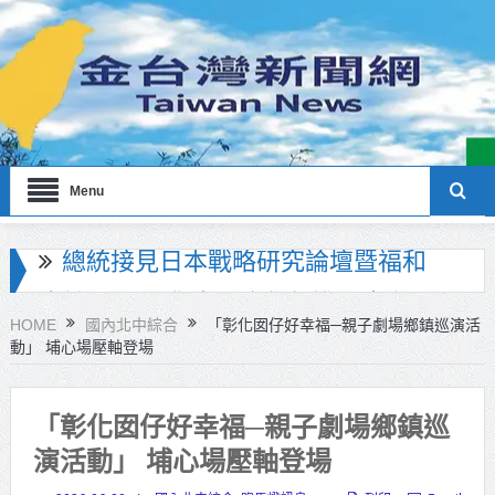
Menu
北市政府員工親子日登場！ 蔣萬
安：亮眼市政榮譽歸功每一位同仁
HOME
國內北中綜合
「彰化囡仔好幸福─親子劇場鄉鎮巡演活
動」 埔心場壓軸登場
工研院推出「畜牧場保全機器人」
守護農場安全
「彰化囡仔好幸福─親子劇場鄉鎮巡
竹市消防博物館1樓開館 邀市民走進
演活動」 埔心場壓軸登場
市定古蹟體驗消防文化