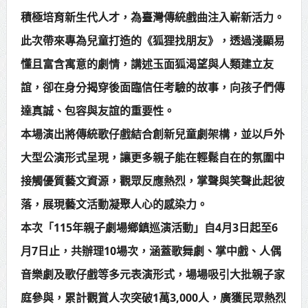
積極培育新生代人才，為臺灣傳統戲曲注入嶄新活力。
此次帶來專為兒童打造的《狐狸找朋友》，透過淺顯易
懂且富含寓意的劇情，講述玉面狐渴望與人類建立友
誼，卻在身分揭穿後面臨信任考驗的故事，向孩子們傳
達真誠、包容與友誼的重要性。
本場演出將傳統歌仔戲結合創新兒童劇架構，並以戶外
大型公演形式呈現，讓更多親子能在輕鬆自在的氛圍中
接觸優質藝文資源，觀眾反應熱烈，掌聲與笑聲此起彼
落，展現藝文活動凝聚人心的感染力。
本次「115年親子劇場鄉鎮巡演活動」自4月3日起至6
月7日止，共辦理10場次，涵蓋歌舞劇、掌中戲、人偶
音樂劇及歌仔戲等多元表演形式，場場吸引大批親子家
庭參與，累計觀賞人次突破1萬3,000人，廣獲民眾熱烈