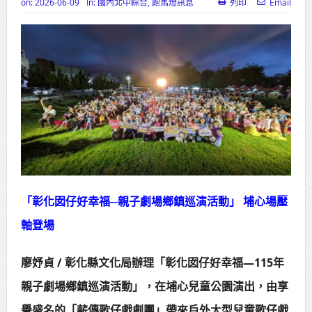
on:
2026-06-09
In:
國內北中綜合
,
跑馬燈訊息
列印
Email
苗栗地檢署檢察長遞交守護家鄉宣
導信 嚴防境外勢力介選邀請村里長一
齊維繫公平選舉
彰化聯合捐贈4輛高規格救護車 首配
全自動電動擔架床
美濃稻米品質競賽開跑 高雄147論壇
揭開好飯祕密、飄米香
「彰化囡仔好幸福─親子劇場鄉鎮巡演活動」 埔心場壓
蔣萬安指示各單位提前完成海豚颱
軸登場
風各項防災準備工作
新北行動治理 侯友宜督導基層建設
廖妤貞 / 彰化縣文化局辦理「彰化囡仔好幸福—115年
推動瑞芳礦業文化保存 打造山海觀光
親子劇場鄉鎮巡演活動」，在埔心兒童公園演出，由享
新品牌
譽盛名的「薪傳歌仔戲劇團」帶來戶外大型兒童歌仔戲