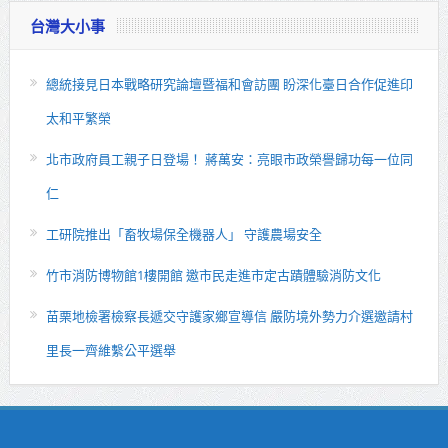
台灣大小事
總統接見日本戰略研究論壇暨福和會訪團 盼深化臺日合作促進印
太和平繁榮
北市政府員工親子日登場！ 蔣萬安：亮眼市政榮譽歸功每一位同
仁
工研院推出「畜牧場保全機器人」 守護農場安全
竹市消防博物館1樓開館 邀市民走進市定古蹟體驗消防文化
苗栗地檢署檢察長遞交守護家鄉宣導信 嚴防境外勢力介選邀請村
里長一齊維繫公平選舉