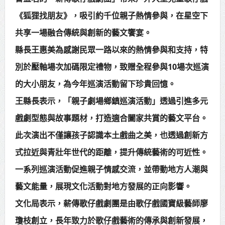
《狐狸找朋友》，吸引約千位親子熱情參與，在星空下
中壢三教紫雲宮捐贈救護車 挹注桃
共享一場融合傳統與創新的藝文饗宴。
消救護量能
縣長王惠美為感謝民眾一路以來的熱情參與和支持，特
總統接見日本戰略研究論壇暨福和
別於壓軸場次加碼限定禮物，致贈全程參與10場次巡演
會訪團 盼深化臺日合作促進印太和平
的大小朋友，為今年巡演活動留下珍貴回憶。
繁榮
王縣長表示，「親子劇場鄉鎮巡演活動」透過引進多元
戲劇型態與故事題材，打造適合闔家共賞的藝文平台。
此次演出不僅讓孩子認識本土戲曲之美，也透過創新方
式拉近與青壯年世代的距離，提升傳統藝術的可近性。
一系列巡演活動促進親子情感交流，並帶動地方人潮與
藝文能量，展現文化活動對地方發展的正向影響。
文化局表示，薪傳歌仔戲劇團是由歌仔戲國寶級藝師廖
瓊枝創立，長年致力於歌仔戲藝術的傳承與創新發展，