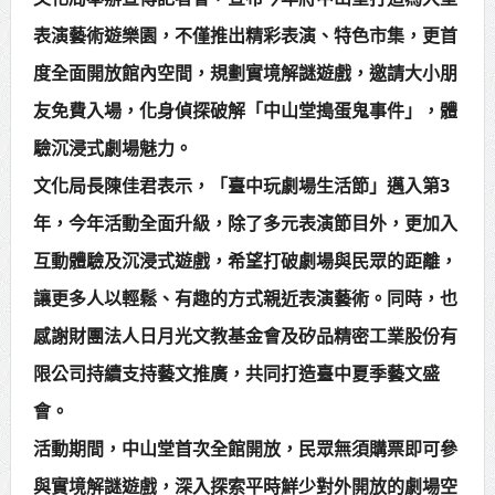
中壢三教紫雲宮捐贈救護車 挹注桃
表演藝術遊樂園，不僅推出精彩表演、特色市集，更首
度全面開放館內空間，規劃實境解謎遊戲，邀請大小朋
消救護量能
友免費入場，化身偵探破解「中山堂搗蛋鬼事件」，體
總統接見日本戰略研究論壇暨福和
驗沉浸式劇場魅力。
會訪團 盼深化臺日合作促進印太和平
文化局長陳佳君表示，「臺中玩劇場生活節」邁入第3
繁榮
年，今年活動全面升級，除了多元表演節目外，更加入
互動體驗及沉浸式遊戲，希望打破劇場與民眾的距離，
讓更多人以輕鬆、有趣的方式親近表演藝術。同時，也
感謝財團法人日月光文教基金會及矽品精密工業股份有
限公司持續支持藝文推廣，共同打造臺中夏季藝文盛
會。
活動期間，中山堂首次全館開放，民眾無須購票即可參
與實境解謎遊戲，深入探索平時鮮少對外開放的劇場空