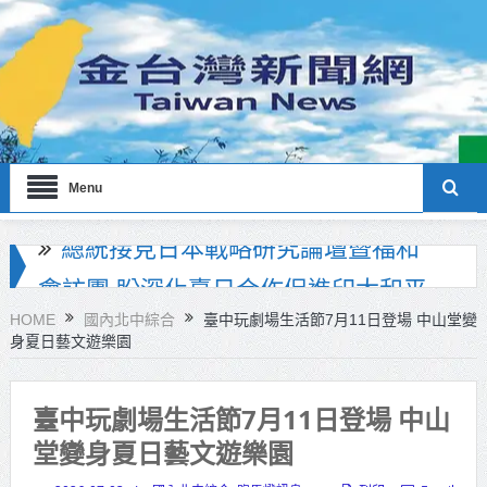
Menu
北市政府員工親子日登場！ 蔣萬
安：亮眼市政榮譽歸功每一位同仁
HOME
國內北中綜合
臺中玩劇場生活節7月11日登場 中山堂變
身夏日藝文遊樂園
工研院推出「畜牧場保全機器人」
守護農場安全
臺中玩劇場生活節7月11日登場 中山
竹市消防博物館1樓開館 邀市民走進
堂變身夏日藝文遊樂園
市定古蹟體驗消防文化