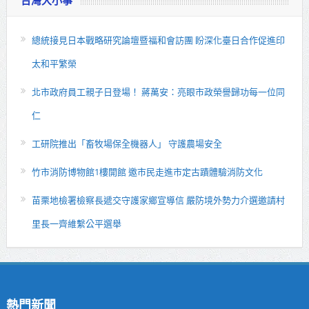
台灣大小事
總統接見日本戰略研究論壇暨福和會訪團 盼深化臺日合作促進印
太和平繁榮
北市政府員工親子日登場！ 蔣萬安：亮眼市政榮譽歸功每一位同
仁
工研院推出「畜牧場保全機器人」 守護農場安全
竹市消防博物館1樓開館 邀市民走進市定古蹟體驗消防文化
苗栗地檢署檢察長遞交守護家鄉宣導信 嚴防境外勢力介選邀請村
里長一齊維繫公平選舉
熱門新聞