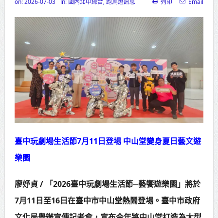
on:
2026-07-03
In:
國內北中綜合
,
跑馬燈訊息
列印
Email
苗栗地檢署檢察長遞交守護家鄉宣
導信 嚴防境外勢力介選邀請村里長一
齊維繫公平選舉
彰化聯合捐贈4輛高規格救護車 首配
全自動電動擔架床
美濃稻米品質競賽開跑 高雄147論壇
揭開好飯祕密、飄米香
蔣萬安指示各單位提前完成海豚颱
臺中玩劇場生活節7月11日登場 中山堂變身夏日藝文遊
樂園
風各項防災準備工作
新北行動治理 侯友宜督導基層建設
廖妤貞 / 「2026臺中玩劇場生活節─藝饗遊樂園」將於
推動瑞芳礦業文化保存 打造山海觀光
7月11日至16日在臺中市中山堂熱鬧登場。臺中市政府
新品牌
文化局舉辦宣傳記者會，宣布今年將中山堂打造為大型