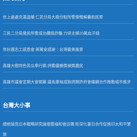
世上處處充滿溫暖 仁武分局大樹分駐所警慷慨解囊助民眾
三民二分局覺民所警成功攔阻詐騙 力保主婦20萬血汗錢
世壯運志工感恩會 蔣萬安感謝：台灣最美風景
高雄大樹特色苦瓜季行銷 評鑑優勝獎頒獎農民
高雄市議會定期大會開幕 議長康裕成致詞期許府會繼續合作推動城市進步
台灣大小事
總統接見日本戰略研究論壇暨福和會訪團 盼深化臺日合作促進印太和平繁
榮