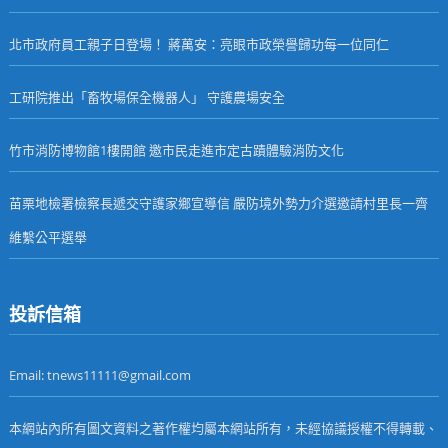
北市政府員工親子日登場！ 蔣萬安：亮眼市政榮譽歸功每一位同仁
工研院推出「畜牧場保全機器人」 守護農場安全
竹市消防博物館1樓開館 邀市民走進市定古蹟體驗消防文化
苗栗地檢署檢察長遞交守護家鄉宣導信 嚴防境外勢力介選邀請村里長一齊
維繫公平選舉
投訴信箱
Email: tnews11111@gmail.com
本網站內所有圖文資料之著作權均屬本網站所有，未經協議授權不得轉載、