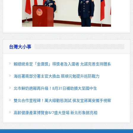
台灣大小事
賴總統肯定「金唐獎」得獎者及入圍者 允諾完善支持體系
海巡署南部分署主官大換血 蔡順元勉提升巡防戰力
北市鮮奶週報再升級！8月31日補助擴大至國中生
雙北合作里程碑！萬大線動態測試 侯友宜蔣萬安攜手視察
高齡健康產業博覽會8/7盛大登場 新北形象館亮相