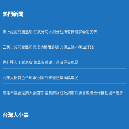
熱門新聞
世上處處充滿溫暖 仁武分局大樹分駐所警慷慨解囊助民眾
三民二分局覺民所警成功攔阻詐騙 力保主婦20萬血汗錢
世壯運志工感恩會 蔣萬安感謝：台灣最美風景
高雄大樹特色苦瓜季行銷 評鑑優勝獎頒獎農民
高雄市議會定期大會開幕 議長康裕成致詞期許府會繼續合作推動城市進步
台灣大小事