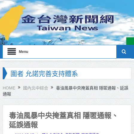
Menu
海巡署南部分署主官大換血 蔡順元
勉提升巡防戰力
HOME
國內北中綜合
毒油風暴中央掩蓋真相 隱匿通報、延誤
通報
北市鮮奶週報再升級！8月31日補助
擴大至國中生
毒油風暴中央掩蓋真相 隱匿通報、
雙北合作里程碑！萬大線動態測試
延誤通報
侯友宜蔣萬安攜手視察