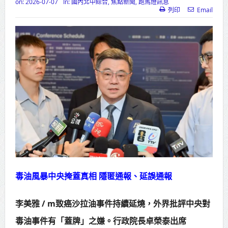
on:
2026-07-07
In:
國內北中綜合
,
焦點新聞
,
跑馬燈訊息
列印
Email
高齡健康產業博覽會8/7盛大登場 新
北形象館亮相
打鐵厝北側產業園區產業設施公共
動土創造千個就業機會
高雄「三民運動中心」市長陳其
邁、運動部長李洋各界貴賓共同揭幕
高雄東照山關帝廟全國國中小學書
法比賽 圓滿落幕
賴清德總統主持將官晉任 期勉精進
毒油風暴中央掩蓋真相 隱匿通報、延誤通報
不對稱戰力
李美雅 / m致癌沙拉油事件持續延燒，外界批評中央對
蔣萬安再拋出「倒閣說」 喊推陳其
毒油事件有「蓋牌」之嫌。行政院長卓榮泰出席
邁組閣