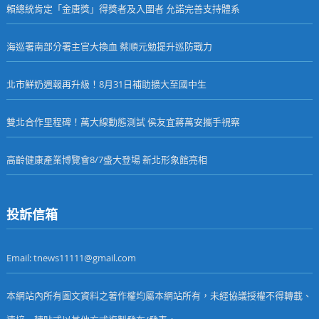
賴總統肯定「金唐獎」得獎者及入圍者 允諾完善支持體系
海巡署南部分署主官大換血 蔡順元勉提升巡防戰力
北市鮮奶週報再升級！8月31日補助擴大至國中生
雙北合作里程碑！萬大線動態測試 侯友宜蔣萬安攜手視察
高齡健康產業博覽會8/7盛大登場 新北形象館亮相
投訴信箱
Email: tnews11111@gmail.com
本網站內所有圖文資料之著作權均屬本網站所有，未經協議授權不得轉載、