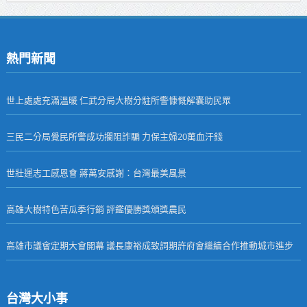
熱門新聞
世上處處充滿溫暖 仁武分局大樹分駐所警慷慨解囊助民眾
三民二分局覺民所警成功攔阻詐騙 力保主婦20萬血汗錢
世壯運志工感恩會 蔣萬安感謝：台灣最美風景
高雄大樹特色苦瓜季行銷 評鑑優勝獎頒獎農民
高雄市議會定期大會開幕 議長康裕成致詞期許府會繼續合作推動城市進步
台灣大小事