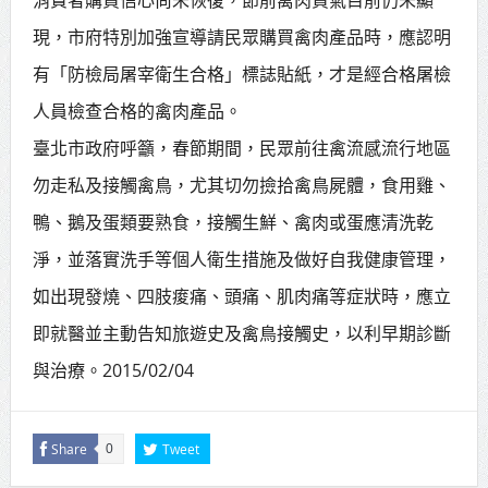
現，市府特別加強宣導請民眾購買禽肉產品時，應認明
有「防檢局屠宰衛生合格」標誌貼紙，才是經合格屠檢
人員檢查合格的禽肉產品。
臺北市政府呼籲，春節期間，民眾前往禽流感流行地區
勿走私及接觸禽鳥，尤其切勿撿拾禽鳥屍體，食用雞、
鴨、鵝及蛋類要熟食，接觸生鮮、禽肉或蛋應清洗乾
淨，並落實洗手等個人衛生措施及做好自我健康管理，
如出現發燒、四肢痠痛、頭痛、肌肉痛等症狀時，應立
即就醫並主動告知旅遊史及禽鳥接觸史，以利早期診斷
與治療。2015/02/04
Share
Tweet
0