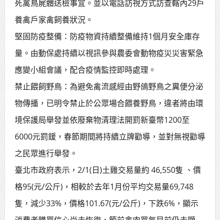
死禽鳥屍體送檢事宜。並以電話訪視方式訪查轄內29戶
養禽戶家禽飼養狀況。
堅固防疫整備：防疫物資持續整備維持1個月安全庫存
量。由動保處持續以視訊參與農委會動物疫災災害緊急
應變小組會議，配合疫情監控即時處理。
禁止餵飼野鳥：為避免禽流感經由野鴿野鳥之糞便分泌
物傳播，已明令禁止於公眾場合餵養野鳥，違者將由環
境保護局舉發並依廢棄物清理法開罰新臺幣1200至
6000元罰鍰，春節期間將持續立牌勸導，並對無視勸導
之民眾進行舉發。
臺北市政府表示，2/1(日)土雞交易量約 46,550隻 、價
格95(元/公斤)，相較於去年1月份平均交易量69,748
隻，減少33%，價格101.67(元/公斤)，下跌6%，顯示
消費者購買信心尚未恢復，節前禽肉買氣目前仍未顯