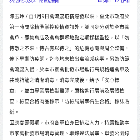
on:
2015-02-04
In:
焦點新聞
列印
Email
高齡健康產業博覽會8/7盛大登場 新
陳玉玲 / 自1月9日禽流感疫情爆發以來，臺北市政府於
北形象館亮相
第一時間除精準掌控疫情資訊外，並同步分別於全市養
打鐵厝北側產業園區產業設施公共
禽戶、寵物鳥店及禽鳥群聚地點定期採樣監控，以「勿
動土創造千個就業機會
恃敵之不來，恃吾有以待之」的危機意識與周全整備，
高雄「三民運動中心」市長陳其
佈下早期防疫網，迄今均未檢出禽流感病毒。另為防範
邁、運動部長李洋各界貴賓共同揭幕
禽流感入侵，於本市家禽批發市場進行高規格運禽車及
高雄東照山關帝廟全國國中小學書
裝載箱籠之清潔消毒，消毒完成後，給予「安心標
法比賽 圓滿落幕
章」，並由專業屠檢獸醫師，嚴格進行屠前及屠體檢
查，檢查合格肉品標示「防檢局屠宰衛生合格」標誌貼
賴清德總統主持將官晉任 期勉精進
紙。
不對稱戰力
因應春節假期，市府各單位亦已排定人力，持續推動本
蔣萬安再拋出「倒閣說」 喊推陳其
市家禽批發市場消毒管理、取締違法屠宰、舉發公園綠
邁組閣