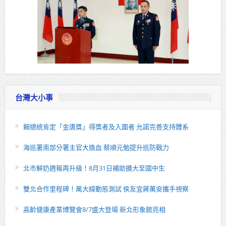
台灣大小事
賴總統肯定「金唐獎」得獎者及入圍者 允諾完善支持體系
海巡署南部分署主官大換血 蔡順元勉提升巡防戰力
北市鮮奶週報再升級！8月31日補助擴大至國中生
雙北合作里程碑！萬大線動態測試 侯友宜蔣萬安攜手視察
高齡健康產業博覽會8/7盛大登場 新北形象館亮相