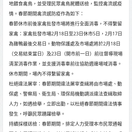
地餵食禽鳥，並受理民眾禽鳥屍體送檢，監控禽流感疫
賴總統肯定「金唐獎」得獎者及入
情。春節期間禽流感防疫作為如下：
圍者 允諾完善支持體系
春節休市前後家禽批發市場將進行全面消毒，不得繫留
家禽：家禽批發市場2月18日至23日休市5日，2月17日
為雞鴨最後交易日。動物保護處及市場處將於2月18日
（交易結束當日）及23日（開市前一日）前往督導現場
清潔消毒作業，並支援消毒車前往協助週邊場域消毒。
休市期間，場內不得繫留家禽。
杜絕違法屠宰：春節期間違法屠宰查緝將由市場處、動
保處、警察局、衛生局、環保局機動調派違法查緝取締
人力，如遇檢舉，立即出勤，以杜絕春節期間違法情事
發生，呼籲民眾踴躍檢舉。
持續採樣送檢：春節期間，排定人力受理本市民眾通報