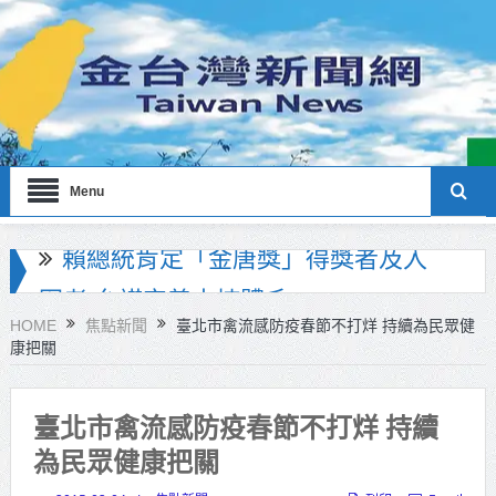
Menu
海巡署南部分署主官大換血 蔡順元
勉提升巡防戰力
HOME
焦點新聞
臺北市禽流感防疫春節不打烊 持續為民眾健
康把關
北市鮮奶週報再升級！8月31日補助
擴大至國中生
臺北市禽流感防疫春節不打烊 持續
雙北合作里程碑！萬大線動態測試
為民眾健康把關
侯友宜蔣萬安攜手視察