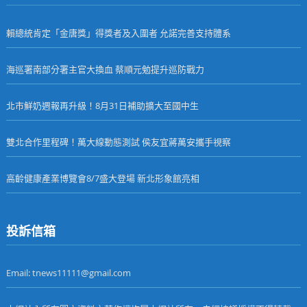
賴總統肯定「金唐獎」得獎者及入圍者 允諾完善支持體系
海巡署南部分署主官大換血 蔡順元勉提升巡防戰力
北市鮮奶週報再升級！8月31日補助擴大至國中生
雙北合作里程碑！萬大線動態測試 侯友宜蔣萬安攜手視察
高齡健康產業博覽會8/7盛大登場 新北形象館亮相
投訴信箱
Email: tnews11111@gmail.com