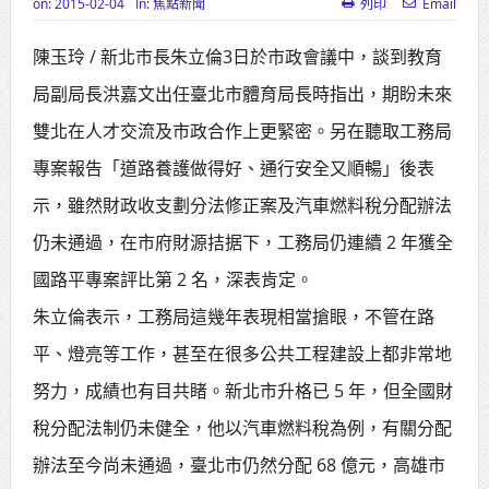
on:
2015-02-04
In:
焦點新聞
列印
Email
高齡健康產業博覽會8/7盛大登場 新
陳玉玲 / 新北市長朱立倫3日於市政會議中，談到教育
北形象館亮相
局副局長洪嘉文出任臺北市體育局長時指出，期盼未來
打鐵厝北側產業園區產業設施公共
雙北在人才交流及市政合作上更緊密。另在聽取工務局
動土創造千個就業機會
專案報告「道路養護做得好、通行安全又順暢」後表
高雄「三民運動中心」市長陳其
示，雖然財政收支劃分法修正案及汽車燃料稅分配辦法
邁、運動部長李洋各界貴賓共同揭幕
仍未通過，在市府財源拮据下，工務局仍連續 2 年獲全
高雄東照山關帝廟全國國中小學書
國路平專案評比第 2 名，深表肯定。
法比賽 圓滿落幕
朱立倫表示，工務局這幾年表現相當搶眼，不管在路
平、燈亮等工作，甚至在很多公共工程建設上都非常地
賴清德總統主持將官晉任 期勉精進
努力，成績也有目共睹。新北市升格已 5 年，但全國財
不對稱戰力
稅分配法制仍未健全，他以汽車燃料稅為例，有關分配
蔣萬安再拋出「倒閣說」 喊推陳其
辦法至今尚未通過，臺北市仍然分配 68 億元，高雄市
邁組閣