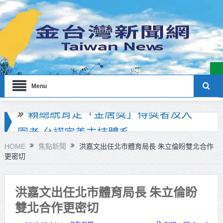
Menu
海巡署南部分署主官大換血 蔡順元
勉提升巡防戰力
HOME
焦點新聞
洪嘉文出任北市體育局長 朱立倫盼雙北合作
更密切
北市鮮奶週報再升級！8月31日補助
擴大至國中生
洪嘉文出任北市體育局長 朱立倫盼
雙北合作里程碑！萬大線動態測試
雙北合作更密切
侯友宜蔣萬安攜手視察