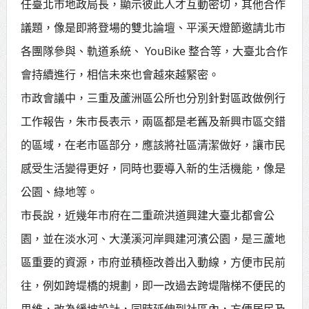
任臺北市地政局長，顯示彼此人才互動密切，其他合作
議題，像是即將登場的雙北論壇、平溪天燈節邀請北市
各團隊參與、軌道系統、 YouBike 整合等，大臺北合作
會持續進行，相信未來也會越來越緊密。
市政會議中，三重及蘆洲區公所也分別針對區政做例行
工作報告，朱市長表示，兩區都是老舊及新興市區交錯
的區域，在老市區部分，應該將社區清潔做好，讓市民
感受生活變得更好，同時也要導入新的生活機能，像是
公園、綠地等。
市長說，近幾年市府在二重疏洪道興建大臺北都會公
園，並在淡水河、大漢溪河岸興建河濱公園，是三蘆地
區重要的資源，市府並積極改善出入動線，方便市民前
往，例如跨堤橋的規劃，即一改過去跨堤階梯不便民的
思維，改為緩坡設計，同時延伸到社區內，方便居民及