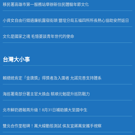
移民署高雄市第一服務站舉辦新住民體驗年節文化
小資女自由行錯過廉航露宿街頭 鹽埕分局五福四所所長熱心協助安然返日
文化是國家之魂 毛憶菱談青年世代的使命
台灣大小事
賴總統肯定「金唐獎」得獎者及入圍者 允諾完善支持體系
海巡署南部分署主官大換血 蔡順元勉提升巡防戰力
北市鮮奶週報再升級！8月31日補助擴大至國中生
雙北合作里程碑！萬大線動態測試 侯友宜蔣萬安攜手視察