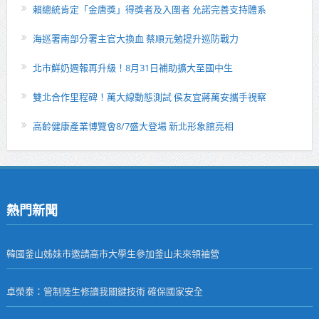
賴總統肯定「金唐獎」得獎者及入圍者 允諾完善支持體系
海巡署南部分署主官大換血 蔡順元勉提升巡防戰力
北市鮮奶週報再升級！8月31日補助擴大至國中生
雙北合作里程碑！萬大線動態測試 侯友宜蔣萬安攜手視察
高齡健康產業博覽會8/7盛大登場 新北形象館亮相
熱門新聞
韓國釜山姊妹市邀請高市大學生參加釜山未來領袖營
卓榮泰：管制陸生修讀我關鍵技術 確保國家安全