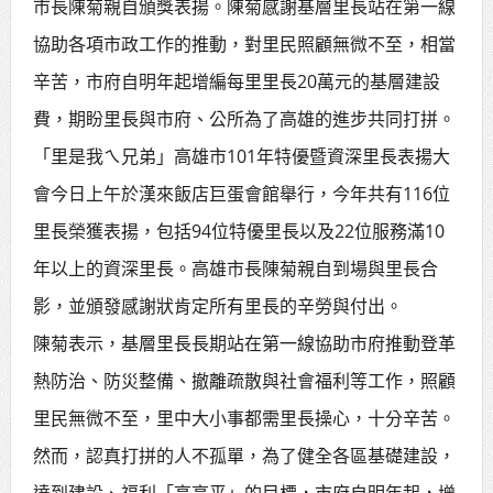
市長陳菊親自頒獎表揚。陳菊感謝基層里長站在第一線
賴總統肯定「金唐獎」得獎者及入
協助各項市政工作的推動，對里民照顧無微不至，相當
圍者 允諾完善支持體系
辛苦，市府自明年起增編每里里長20萬元的基層建設
費，期盼里長與市府、公所為了高雄的進步共同打拼。
「里是我ㄟ兄弟」高雄市101年特優暨資深里長表揚大
會今日上午於漢來飯店巨蛋會館舉行，今年共有116位
里長榮獲表揚，包括94位特優里長以及22位服務滿10
年以上的資深里長。高雄市長陳菊親自到場與里長合
影，並頒發感謝狀肯定所有里長的辛勞與付出。
陳菊表示，基層里長長期站在第一線協助市府推動登革
熱防治、防災整備、撤離疏散與社會福利等工作，照顧
里民無微不至，里中大小事都需里長操心，十分辛苦。
然而，認真打拼的人不孤單，為了健全各區基礎建設，
達到建設、福利「高高平」的目標，市府自明年起，增