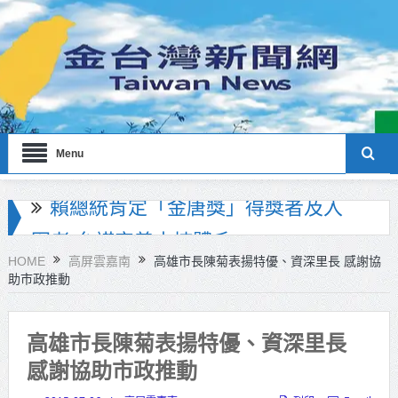
Menu
海巡署南部分署主官大換血 蔡順元
勉提升巡防戰力
HOME
高屏雲嘉南
高雄市長陳菊表揚特優、資深里長 感謝協
助市政推動
北市鮮奶週報再升級！8月31日補助
擴大至國中生
高雄市長陳菊表揚特優、資深里長
雙北合作里程碑！萬大線動態測試
感謝協助市政推動
侯友宜蔣萬安攜手視察