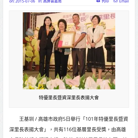
on:
2015-07-06
In:
高屏雲嘉南
列印
Email
高齡健康產業博覽會8/7盛大登場 新
北形象館亮相
打鐵厝北側產業園區產業設施公共
動土創造千個就業機會
高雄「三民運動中心」市長陳其
邁、運動部長李洋各界貴賓共同揭幕
高雄東照山關帝廟全國國中小學書
法比賽 圓滿落幕
特優里長暨資深里長表揚大會
賴清德總統主持將官晉任 期勉精進
不對稱戰力
王基圳 / 高雄市政府5日舉行「101年特優里長暨資
蔣萬安再拋出「倒閣說」 喊推陳其
深里長表揚大會」，共有116位基層里長受獎，由高雄
邁組閣