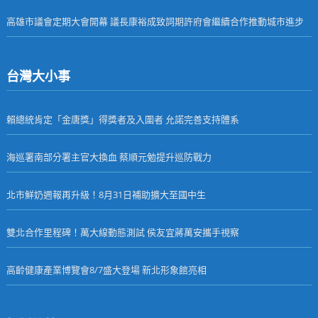
高雄市議會定期大會開幕 議長康裕成致詞期許府會繼續合作推動城市進步
台灣大小事
賴總統肯定「金唐獎」得獎者及入圍者 允諾完善支持體系
海巡署南部分署主官大換血 蔡順元勉提升巡防戰力
北市鮮奶週報再升級！8月31日補助擴大至國中生
雙北合作里程碑！萬大線動態測試 侯友宜蔣萬安攜手視察
高齡健康產業博覽會8/7盛大登場 新北形象館亮相