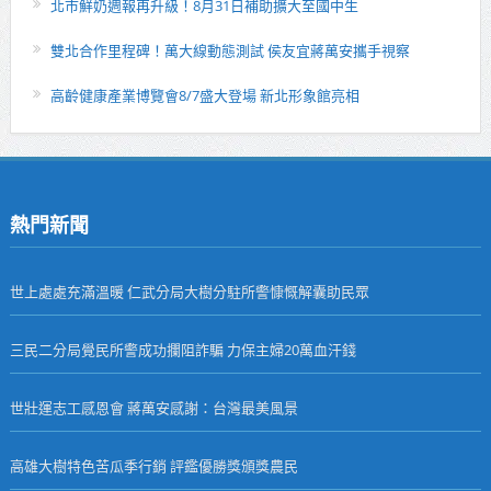
北市鮮奶週報再升級！8月31日補助擴大至國中生
雙北合作里程碑！萬大線動態測試 侯友宜蔣萬安攜手視察
高齡健康產業博覽會8/7盛大登場 新北形象館亮相
熱門新聞
世上處處充滿溫暖 仁武分局大樹分駐所警慷慨解囊助民眾
三民二分局覺民所警成功攔阻詐騙 力保主婦20萬血汗錢
世壯運志工感恩會 蔣萬安感謝：台灣最美風景
高雄大樹特色苦瓜季行銷 評鑑優勝獎頒獎農民