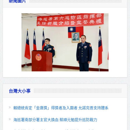
新聞圖片
台灣大小事
賴總統肯定「金唐獎」得獎者及入圍者 允諾完善支持體系
海巡署南部分署主官大換血 蔡順元勉提升巡防戰力