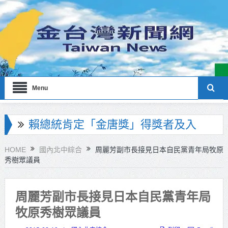
Menu
海巡署南部分署主官大換血 蔡順元
勉提升巡防戰力
HOME
國內北中綜合
周麗芳副市長接見日本自民黨青年局牧原
秀樹眾議員
北市鮮奶週報再升級！8月31日補助
擴大至國中生
周麗芳副市長接見日本自民黨青年局
雙北合作里程碑！萬大線動態測試
牧原秀樹眾議員
侯友宜蔣萬安攜手視察