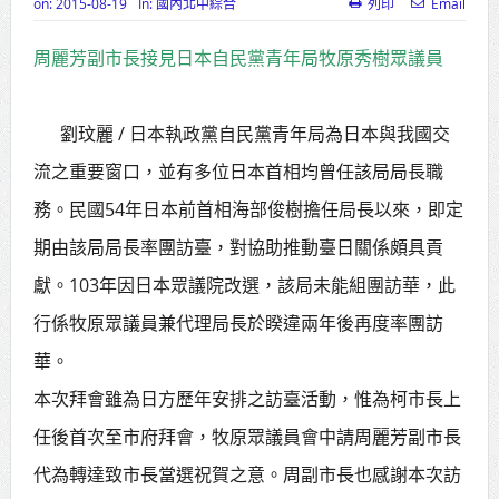
on:
2015-08-19
In:
國內北中綜合
列印
Email
高齡健康產業博覽會8/7盛大登場 新
周麗芳副市長接見日本自民黨青年局牧原秀樹眾議員
北形象館亮相
打鐵厝北側產業園區產業設施公共
劉玟麗 /
日本執政黨自民黨青年局為日本與我國交
動土創造千個就業機會
流之重要窗口，並有多位日本首相均曾任該局局長職
高雄「三民運動中心」市長陳其
務。民國54年日本前首相海部俊樹擔任局長以來，即定
邁、運動部長李洋各界貴賓共同揭幕
期由該局局長率團訪臺，對協助推動臺日關係頗具貢
高雄東照山關帝廟全國國中小學書
獻。103年因日本眾議院改選，該局未能組團訪華，此
法比賽 圓滿落幕
行係牧原眾議員兼代理局長於睽違兩年後再度率團訪
華。
賴清德總統主持將官晉任 期勉精進
本次拜會雖為日方歷年安排之訪臺活動，惟為柯市長上
不對稱戰力
任後首次至市府拜會，牧原眾議員會中請周麗芳副市長
蔣萬安再拋出「倒閣說」 喊推陳其
代為轉達致市長當選祝賀之意。周副市長也感謝本次訪
邁組閣