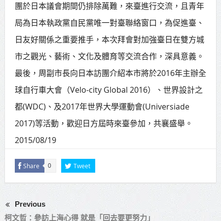
團於日本議會期間仍排除萬難，來臺進行交流，且青年
賴總統肯定「金唐獎」得獎者及入
局為日本執政黨自民黨唯一對臺聯絡窗口，為促進臺、
圍者 允諾完善支持體系
日友好關係之重要推手，本次拜會對加強臺日在雙方城
市之觀光、藝術、文化及體育等交流合作，深具意義。
最後，周副市長向日本訪團介紹本市將於2016年主辦全
球自行車大會（Velo-city Global 2016）、世界設計之
都(WDC)、及2017年世界大學運動會(Universiade
2017)等活動，歡迎日方屆時來臺參加，共襄盛舉。
2015/08/19
Share
Tweet
0
Previous
柯文哲：參訪上海心得 就是「回去要更努力」