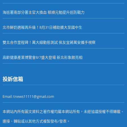
海巡署南部分署主官大換血 蔡順元勉提升巡防戰力
北市鮮奶週報再升級！8月31日補助擴大至國中生
雙北合作里程碑！萬大線動態測試 侯友宜蔣萬安攜手視察
高齡健康產業博覽會8/7盛大登場 新北形象館亮相
投訴信箱
Email: tnews11111@gmail.com
本網站內所有圖文資料之著作權均屬本網站所有，未經協議授權不得轉載、
連接、轉貼或以其他方式複製發布/發表。