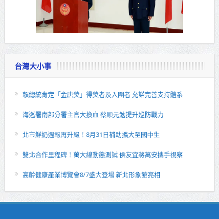
台灣大小事
賴總統肯定「金唐獎」得獎者及入圍者 允諾完善支持體系
海巡署南部分署主官大換血 蔡順元勉提升巡防戰力
北市鮮奶週報再升級！8月31日補助擴大至國中生
雙北合作里程碑！萬大線動態測試 侯友宜蔣萬安攜手視察
高齡健康產業博覽會8/7盛大登場 新北形象館亮相