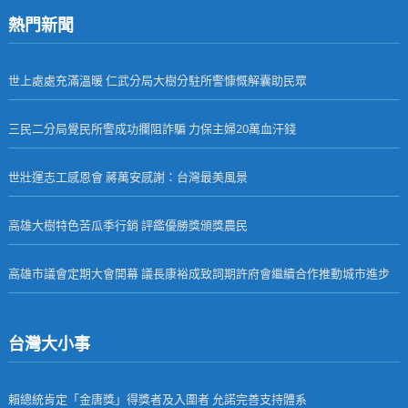
熱門新聞
世上處處充滿溫暖 仁武分局大樹分駐所警慷慨解囊助民眾
三民二分局覺民所警成功攔阻詐騙 力保主婦20萬血汗錢
世壯運志工感恩會 蔣萬安感謝：台灣最美風景
高雄大樹特色苦瓜季行銷 評鑑優勝獎頒獎農民
高雄市議會定期大會開幕 議長康裕成致詞期許府會繼續合作推動城市進步
台灣大小事
賴總統肯定「金唐獎」得獎者及入圍者 允諾完善支持體系