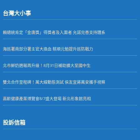
台灣大小事
賴總統肯定「金唐獎」得獎者及入圍者 允諾完善支持體系
海巡署南部分署主官大換血 蔡順元勉提升巡防戰力
北市鮮奶週報再升級！8月31日補助擴大至國中生
雙北合作里程碑！萬大線動態測試 侯友宜蔣萬安攜手視察
高齡健康產業博覽會8/7盛大登場 新北形象館亮相
投訴信箱