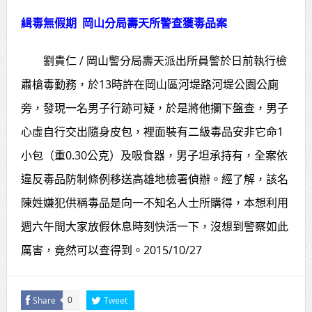
侯友宜蔣萬安攜手視察
緝毒無假期 岡山分局壽天所警查獲毒品案
高齡健康產業博覽會8/7盛大登場 新
劉貴仁 / 岡山警分局壽天派出所員警於日前執行檢
北形象館亮相
肅槍毒勤務，於13時許在岡山區河堤路河堤公園公廁
打鐵厝北側產業園區產業設施公共
旁，發現一名男子行跡可疑，於是將他攔下盤查，男子
動土創造千個就業機會
心虛自行交出隨身皮包，裡面裝有二級毒品安非它命1
高雄「三民運動中心」市長陳其
小包（重0.30公克）及吸食器，男子坦承持有，全案依
邁、運動部長李洋各界貴賓共同揭幕
違反毒品防制條例移送高雄地檢署偵辦。經了解，該名
陳姓嫌犯供稱毒品是向一不知名人士所購得，本想利用
高雄東照山關帝廟全國國中小學書
週六午間大家放假休息時刻快活一下，沒想到警察如此
法比賽 圓滿落幕
厲害，竟然可以查得到。2015/10/27
賴清德總統主持將官晉任 期勉精進
不對稱戰力
Share
Tweet
0
蔣萬安再拋出「倒閣說」 喊推陳其