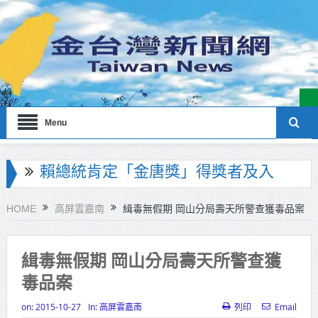
Menu
賴總統肯定「金唐獎」得獎者及入
圍者 允諾完善支持體系
海巡署南部分署主官大換血 蔡順元
HOME
高屏雲嘉南
緝毒無假期 岡山分局壽天所警查獲毒品案
勉提升巡防戰力
北市鮮奶週報再升級！8月31日補助
緝毒無假期 岡山分局壽天所警查獲
毒品案
擴大至國中生
on:
2015-10-27
In:
高屏雲嘉南
列印
Email
雙北合作里程碑！萬大線動態測試