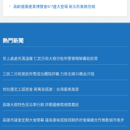
高齡健康產業博覽會8/7盛大登場 新北形象館亮相
熱門新聞
世上處處充滿溫暖 仁武分局大樹分駐所警慷慨解囊助民眾
三民二分局覺民所警成功攔阻詐騙 力保主婦20萬血汗錢
世壯運志工感恩會 蔣萬安感謝：台灣最美風景
高雄大樹特色苦瓜季行銷 評鑑優勝獎頒獎農民
高雄市議會定期大會開幕 議長康裕成致詞期許府會繼續合作推動城市進步