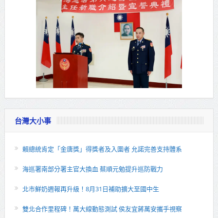
台灣大小事
賴總統肯定「金唐獎」得獎者及入圍者 允諾完善支持體系
海巡署南部分署主官大換血 蔡順元勉提升巡防戰力
北市鮮奶週報再升級！8月31日補助擴大至國中生
雙北合作里程碑！萬大線動態測試 侯友宜蔣萬安攜手視察