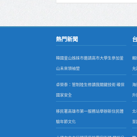
熱門新聞
韓國釜山姊妹市邀請高市大學生參加釜
賴
山未來領袖營
允
卓榮泰：管制陸生修讀我關鍵技術 確保
海
國家安全
升
移民署高雄市第一服務站舉辦新住民體
北
驗年節文化
至