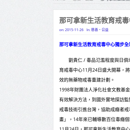
雙北合
高齡健康
那可拿新生活教育戒毒
打鐵厝
on:
2015-11-26
In:
慈善‧公益
高雄「
那可拿新生活教育戒毒中心獨步全
揭幕
劉貴仁 / 毒品氾濫程度與日俱
高雄東
育戒毒中心11月24日盛大開幕
賴清德
效的無藥物戒毒重建計劃。
蔣萬安
1998年財團法人淨化社會文教
賴總統
有效解決方法，到國外實地探訪監
戒毒技術引進台灣，協助成癮者戒
畫」，14年來已輔導數百位毒癮
11月24日，那可拿新生活教育