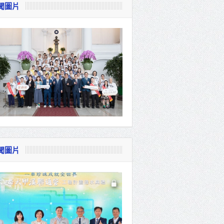
聞圖片
視察
會
貴賓共同
聞圖片
體系