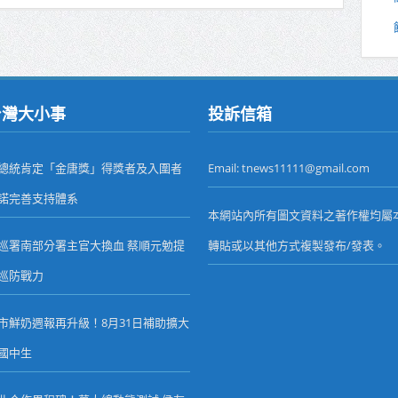
台灣大小事
投訴信箱
總統肯定「金唐獎」得獎者及入圍者
Email: tnews11111@gmail.com
諾完善支持體系
本網站內所有圖文資料之著作權均屬
巡署南部分署主官大換血 蔡順元勉提
轉貼或以其他方式複製發布/發表。
巡防戰力
市鮮奶週報再升級！8月31日補助擴大
國中生