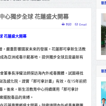
新
作里程碑！萬大線動態測試 侯友宜蔣萬安攜手
產業博覽會8/7盛大登場 新北形象館亮相
中心獨步全球 花蓮盛大開幕
北側產業園區產業設施公共動土創造千個就業機
列印
Email
三民運動中心」市長陳其邁、運動部長李洋各界
球 花蓮盛大開幕
增，嚴重影響國家未來的發展。花蓮那可拿新生活教
照山關帝廟全國國中小學書法比賽 圓滿落幕
，將成為亞洲戒毒示範基地，提供獨步全球且是最新有
總統主持將官晉任 期勉精進不對稱戰力
再拋出「倒閣說」 喊推陳其邁組閣
新
基金會董事長淨耀法師探訪海內外戒毒團體，試圖尋找
肯定「金唐獎」得獎者及入圍者 允諾完善支持
獄及感化院，證實「那可拿計畫」有效，在15年前把
毒。後來，新生活教育中心持續運用「那可拿計
個案擺脫毒品的束縛。
中心在花蓮壽豐鄉盛大開幕，除邀請國內外戒毒事務團