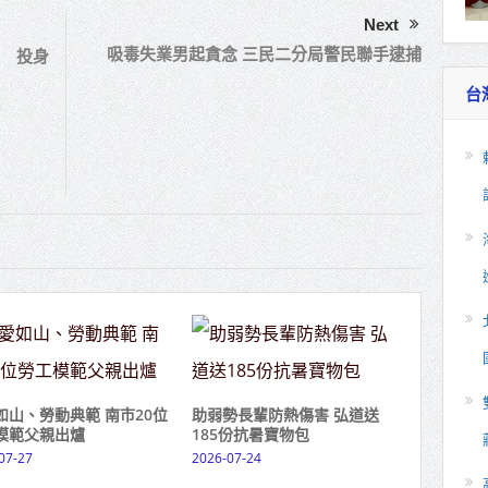
Next
吸毒失業男起貪念 三民二分局警民聯手逮捕
 投身
台
如山、勞動典範 南市20位
助弱勢長輩防熱傷害 弘道送
模範父親出爐
185份抗暑寶物包
07-27
2026-07-24