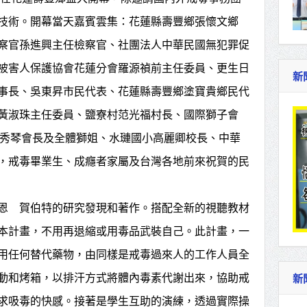
技術。開幕當天嘉賓雲集：花蓮縣壽豐鄉張懷文鄉
察官孫進興主任檢察官、社團法人中華民國無犯罪促
被害人保護協會花蓮分會羅源禎前主任委員、更生日
新
事長、吳東昇市民代表、花蓮縣壽豐鄉塗寶貴鄉民代
黃淑珠主任委員、鹽寮村范光福村長、國際獅子會
會林秀琴會長及全體獅姐、水璉國小高麗卿校長、中華
，戒毒畢業生、成癮者家屬及台灣各地前來祝賀的民
羅恩 賀伯特的研究發現和著作。搭配全新的視聽教材
本計畫，不用再退縮或用毒品武裝自己。此計畫，一
用任何替代藥物，由同樣是戒毒過來人的工作人員全
動和烤箱，以排汗方式將體內毒素代謝出來，協助戒
新
求吸毒的快感。接著是學生互助的演練，透過實際操