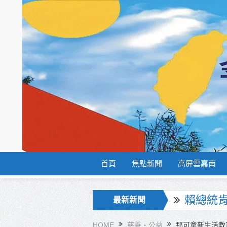
首頁
焦點新聞
高屏雲嘉南
海巡署
最新新聞
北市鮮奶
HOME
慈善‧公益
那可拿新生活教