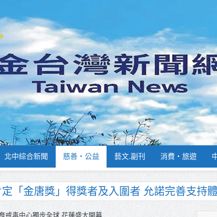
北中綜合新聞
慈善‧公益
藝文.副刊
消費‧旅遊
南部分署主官大換血 蔡順元勉提升巡防戰力
週報再升級！8月31日補助擴大至國中生
育戒毒中心獨步全球 花蓮盛大開幕