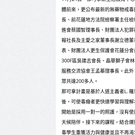
體前來，更公布最新的無藥物戒毒
長、前花蓮地方法院檢察署主任檢
進會蔡國智理事長、財團法人犯罪
報社長及主愛之家董事長謝立德董
表、財團法人更生保護會花蓮分會
300F區吳建志會長、晶華獅子
服務交流協會王孟蓁理事長。此外
眾共達200多人。
那可拿計畫是基於人道主義者L. 
後，可使毒癮者更快速學習與理解
開始是採用一對一的照護，沒有使
天候陪伴。接下來的課程，結合運
毒學生重獲活力與健康並且不再渴