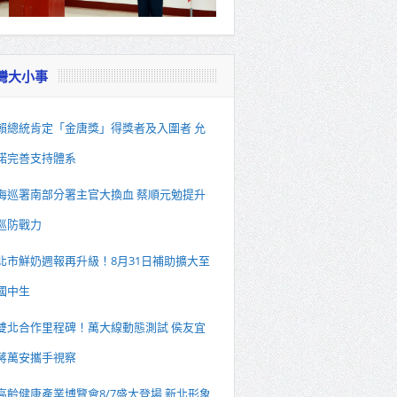
灣大小事
賴總統肯定「金唐獎」得獎者及入圍者 允
諾完善支持體系
海巡署南部分署主官大換血 蔡順元勉提升
巡防戰力
北市鮮奶週報再升級！8月31日補助擴大至
國中生
雙北合作里程碑！萬大線動態測試 侯友宜
蔣萬安攜手視察
高齡健康產業博覽會8/7盛大登場 新北形象