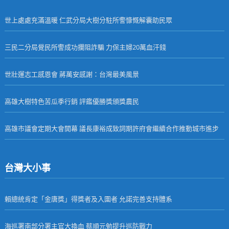
世上處處充滿溫暖 仁武分局大樹分駐所警慷慨解囊助民眾
三民二分局覺民所警成功攔阻詐騙 力保主婦20萬血汗錢
世壯運志工感恩會 蔣萬安感謝：台灣最美風景
高雄大樹特色苦瓜季行銷 評鑑優勝獎頒獎農民
高雄市議會定期大會開幕 議長康裕成致詞期許府會繼續合作推動城市進步
台灣大小事
賴總統肯定「金唐獎」得獎者及入圍者 允諾完善支持體系
海巡署南部分署主官大換血 蔡順元勉提升巡防戰力