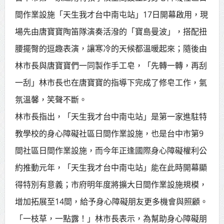
間作業設施「天生我才台中南屯站」17日開幕啟用，現
賴總統肯定「金唐獎」得獎者及入
場先由唐寶寶陶笛隊演奏活潑的「寶島曼波」，搭配扭
圍者 允諾完善支持體系
腰擺臀的逗趣表演，讓寒冷的天候都溫暖起來；隨後由
林市長與唐寶寶們一同製作手工皂，「先轉一轉，再刮
一刮」林市長也在唐寶寶的指導下完成了修皂工作，氣
氛溫馨，笑聲不斷。
林市長指出，「天生我才台中南屯站」是第一家進駐特
教學校的身心障礙社區日間作業設施，也是台中市第9
間社區日間作業設施，而今年正逢國際身心障礙權利公
約推動元年，「天生我才台中南屯站」能在此時開幕顯
得特別有意義；市府明年度將擴大日間作業設施規模，
增加拓展至14間，給予身心障礙朋友更多機會與照顧。
「一枝草，一點露！」林市長表示，為幫助身心障礙朋