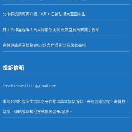
北市鮮奶週報再升級！8月31日補助擴大至國中生
雙北合作里程碑！萬大線動態測試 侯友宜蔣萬安攜手視察
高齡健康產業博覽會8/7盛大登場 新北形象館亮相
投訴信箱
Email: tnews11111@gmail.com
本網站內所有圖文資料之著作權均屬本網站所有，未經協議授權不得轉載、
連接、轉貼或以其他方式複製發布/發表。