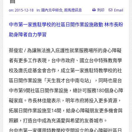
高齡健康產業博覽會8/7盛大登場 新
on:
2015-12-18
In:
國內北中綜合
,
跑馬燈訊息
列印
Email
北形象館亮相
中市第一家進駐學校的社區日間作業設施啟動 林市長盼
打鐵厝北側產業園區產業設施公共
助身障者自力學習
動土創造千個就業機會
蔡俊宏 / 為讓無法進入庇護性就業服務場所的身心障礙
高雄「三民運動中心」市長陳其
者有更多工作表現，台中市政府、國立台中特殊教育學
邁、運動部長李洋各界貴賓共同揭幕
校及唐氏症基金會合作，成立第一家進駐特教學校的社
高雄東照山關帝廟全國國中小學書
區日間作業設施「天生我才台中南屯站」，同時也是台
法比賽 圓滿落幕
中市第9間社區日間作業設施，總計可服務180個身心障
賴清德總統主持將官晉任 期勉精進
礙家庭。市長林佳龍表示，明年市府將投入更多資源，
不對稱戰力
拓展日間作業設施至14間，給身心障礙朋友更多機會與
蔣萬安再拋出「倒閣說」 喊推陳其
照顧，打造台中成為充滿愛與希望的友善城市。
邁組閣
台中市第一家運用特教學校空間設立的身心障礙社區日