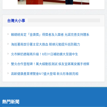
台灣大小事
賴總統肯定「金唐獎」得獎者及入圍者 允諾完善支持體系
海巡署南部分署主官大換血 蔡順元勉提升巡防戰力
北市鮮奶週報再升級！8月31日補助擴大至國中生
雙北合作里程碑！萬大線動態測試 侯友宜蔣萬安攜手視察
高齡健康產業博覽會8/7盛大登場 新北形象館亮相
熱門新聞