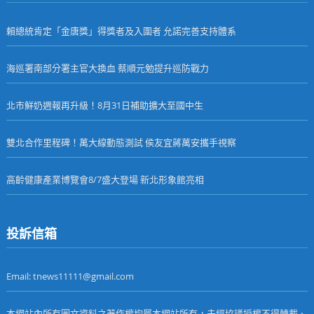
賴總統肯定「金唐獎」得獎者及入圍者 允諾完善支持體系
海巡署南部分署主官大換血 蔡順元勉提升巡防戰力
北市鮮奶週報再升級！8月31日補助擴大至國中生
雙北合作里程碑！萬大線動態測試 侯友宜蔣萬安攜手視察
高齡健康產業博覽會8/7盛大登場 新北形象館亮相
投訴信箱
Email: tnews11111@gmail.com
本網站內所有圖文資料之著作權均屬本網站所有，未經協議授權不得轉載、