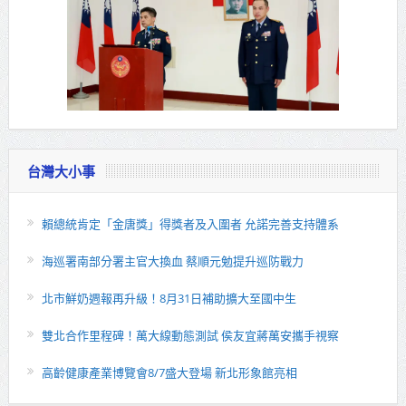
台灣大小事
賴總統肯定「金唐獎」得獎者及入圍者 允諾完善支持體系
海巡署南部分署主官大換血 蔡順元勉提升巡防戰力
北市鮮奶週報再升級！8月31日補助擴大至國中生
雙北合作里程碑！萬大線動態測試 侯友宜蔣萬安攜手視察
高齡健康產業博覽會8/7盛大登場 新北形象館亮相