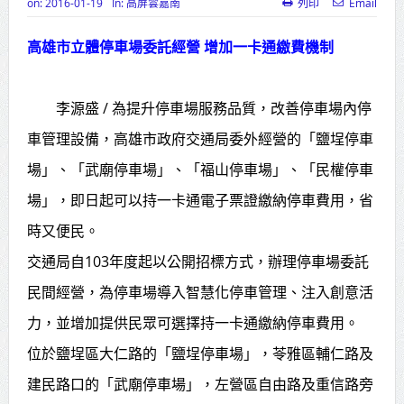
on:
2016-01-19
In:
高屏雲嘉南
列印
Email
高齡健康產業博覽會8/7盛大登場 新
高雄市立體停車場委託經營 增加一卡通繳費機制
北形象館亮相
打鐵厝北側產業園區產業設施公共
李源盛 / 為提升停車場服務品質，改善停車場內停
動土創造千個就業機會
車管理設備，高雄市政府交通局委外經營的「鹽埕停車
高雄「三民運動中心」市長陳其
場」、「武廟停車場」、「福山停車場」、「民權停車
邁、運動部長李洋各界貴賓共同揭幕
場」，即日起可以持一卡通電子票證繳納停車費用，省
高雄東照山關帝廟全國國中小學書
時又便民。
法比賽 圓滿落幕
交通局自103年度起以公開招標方式，辦理停車場委託
民間經營，為停車場導入智慧化停車管理、注入創意活
賴清德總統主持將官晉任 期勉精進
力，並增加提供民眾可選擇持一卡通繳納停車費用。
不對稱戰力
位於鹽埕區大仁路的「鹽埕停車場」，苓雅區輔仁路及
蔣萬安再拋出「倒閣說」 喊推陳其
建民路口的「武廟停車場」，左營區自由路及重信路旁
邁組閣