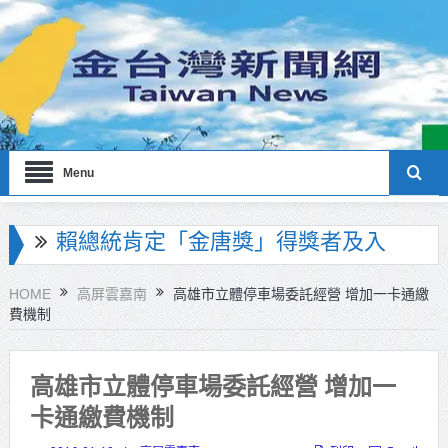
Menu
海巡署南部分署主官大換血 蔡順元
勉提升巡防戰力
HOME
高屏雲嘉南
高雄市立體停車場委託經營 增加一卡通繳
費機制
北市鮮奶週報再升級！8月31日補助
擴大至國中生
高雄市立體停車場委託經營 增加一
雙北合作里程碑！萬大線動態測試
卡通繳費機制
侯友宜蔣萬安攜手視察