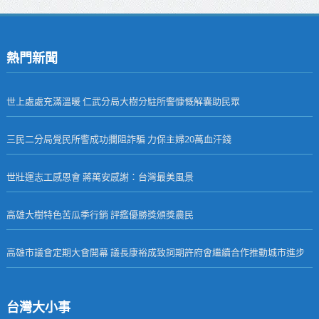
熱門新聞
世上處處充滿溫暖 仁武分局大樹分駐所警慷慨解囊助民眾
三民二分局覺民所警成功攔阻詐騙 力保主婦20萬血汗錢
世壯運志工感恩會 蔣萬安感謝：台灣最美風景
高雄大樹特色苦瓜季行銷 評鑑優勝獎頒獎農民
高雄市議會定期大會開幕 議長康裕成致詞期許府會繼續合作推動城市進步
台灣大小事