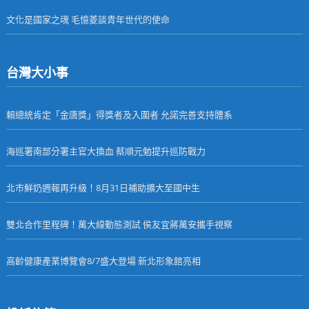
文化是國家之魂 毛憶菱談青年世代的使命
台灣大小事
賴總統肯定「金唐獎」得獎者及入圍者 允諾完善支持體系
海巡署南部分署主官大換血 蔡順元勉提升巡防戰力
北市鮮奶週報再升級！8月31日補助擴大至國中生
雙北合作里程碑！萬大線動態測試 侯友宜蔣萬安攜手視察
高齡健康產業博覽會8/7盛大登場 新北形象館亮相