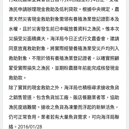
賴總統肯定「金唐獎」得獎者及入
漁民申請辦理現金救助及低利貸款。根據中央規定，農
業天然災害現金救助對象需領有養殖漁業登記證影本及
圍者 允諾完善支持體系
水權，且於災害發生前已申報放養資料之漁民。惟本次
災損受災面積廣大，海洋局今日正式行文農委會，建請
同意放寬救助對象，將實際經營養殖漁業受災戶均列入
救助對象，不限於領有養殖漁業登記證者，以確實照顧
蒙受實際損失之漁民，並期盼農曆年前能完成核發現金
救助款。
除了實質的現金救助之外，海洋局也積極尋求搶收魚貨
之銷售管道，包含魚貨加工廠、飯店餐廳業者等，協助
漁民度過難關。搶收之魚貨為凍暈而浮起的新鮮活魚，
仍可正常食用。業者若有大量魚貨需求，可向海洋局聯
絡。2016/01/28