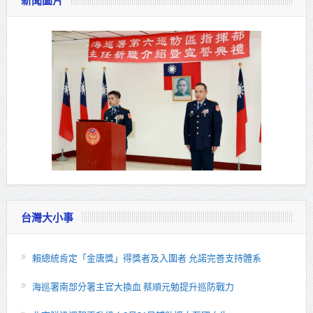
新聞圖片
台灣大小事
賴總統肯定「金唐獎」得獎者及入圍者 允諾完善支持體系
海巡署南部分署主官大換血 蔡順元勉提升巡防戰力