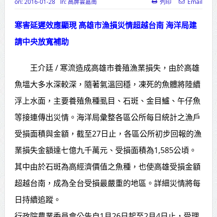
on:
2016-01-28
In:
高屏雲嘉南
列印
Email
高齡健康產業博覽會8/7盛大登場 新
寒害延遲效應顯現 高雄市漁損災情超越台南 海洋局建
北形象館亮相
請中央放寬補助
打鐵厝北側產業園區產業設施公共
動土創造千個就業機會
王介廷 / 寒流造成高雄市養殖漁業損失，由於高雄
魚塭大多水深較深，隨著氣溫回穩，凍死的魚體將陸續
高雄「三民運動中心」市長陳其
浮上水面，主要養殖魚種虱目、石斑、金目鱸、午仔魚
邁、運動部長李洋各界貴賓共同揭幕
等接連傳出災情。海洋局彙整各區公所每日統計之漁戶
高雄東照山關帝廟全國國中小學書
受損面積與金額，截至27日止，各區公所初步回報的漁
法比賽 圓滿落幕
業損失金額達七億九千萬元、受損面積為1,585公頃。
賴清德總統主持將官晉任 期勉精進
其中由於石斑為高經濟價值之魚種，也使高雄受損金額
不對稱戰力
超越台南，成為全台受損最嚴重的地區。詳細災情將每
蔣萬安再拋出「倒閣說」 喊推陳其
日持續追蹤。
邁組閣
行政院農業委員會公告自1月26日起至2月4日止，受理