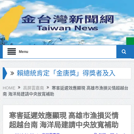
Menu
海巡署南部分署主官大換血 蔡順元
勉提升巡防戰力
HOME
高屏雲嘉南
寒害延遲效應顯現 高雄市漁損災情超越台
南 海洋局建請中央放寬補助
北市鮮奶週報再升級！8月31日補助
擴大至國中生
寒害延遲效應顯現 高雄市漁損災情
雙北合作里程碑！萬大線動態測試
超越台南 海洋局建請中央放寬補助
侯友宜蔣萬安攜手視察