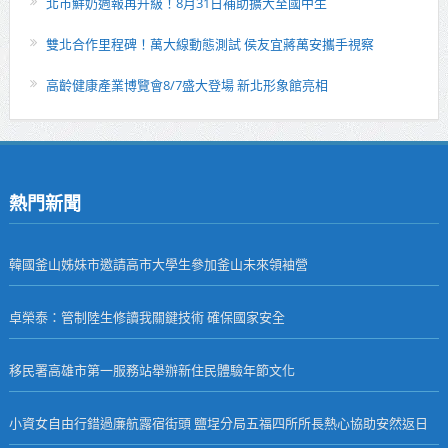
北市鮮奶週報再升級！8月31日補助擴大至國中生
雙北合作里程碑！萬大線動態測試 侯友宜蔣萬安攜手視察
高齡健康產業博覽會8/7盛大登場 新北形象館亮相
熱門新聞
韓國釜山姊妹市邀請高市大學生參加釜山未來領袖營
卓榮泰：管制陸生修讀我關鍵技術 確保國家安全
移民署高雄市第一服務站舉辦新住民體驗年節文化
小資女自由行錯過廉航露宿街頭 鹽埕分局五福四所所長熱心協助安然返日