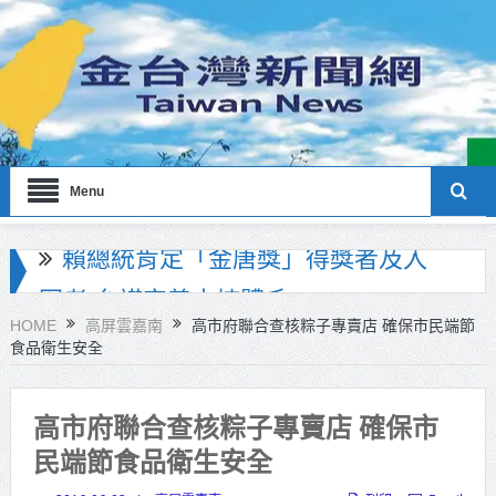
Menu
海巡署南部分署主官大換血 蔡順元
勉提升巡防戰力
HOME
高屏雲嘉南
高市府聯合查核粽子專賣店 確保市民端節
食品衛生安全
北市鮮奶週報再升級！8月31日補助
擴大至國中生
高市府聯合查核粽子專賣店 確保市
雙北合作里程碑！萬大線動態測試
民端節食品衛生安全
侯友宜蔣萬安攜手視察