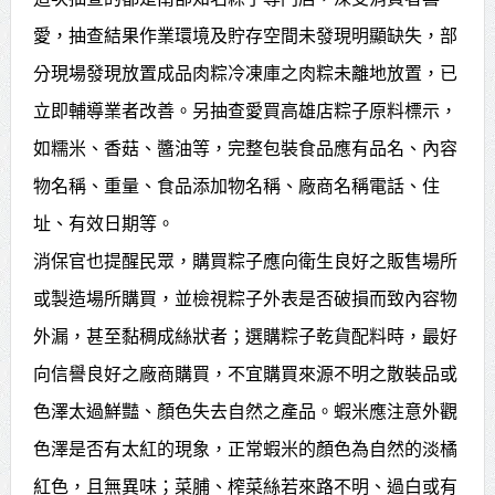
賴總統肯定「金唐獎」得獎者及入
愛，抽查結果作業環境及貯存空間未發現明顯缺失，部
分現場發現放置成品肉粽冷凍庫之肉粽未離地放置，已
圍者 允諾完善支持體系
立即輔導業者改善。另抽查愛買高雄店粽子原料標示，
如糯米、香菇、醬油等，完整包裝食品應有品名、內容
物名稱、重量、食品添加物名稱、廠商名稱電話、住
址、有效日期等。
消保官也提醒民眾，購買粽子應向衛生良好之販售場所
或製造場所購買，並檢視粽子外表是否破損而致內容物
外漏，甚至黏稠成絲狀者；選購粽子乾貨配料時，最好
向信譽良好之廠商購買，不宜購買來源不明之散裝品或
色澤太過鮮豔、顏色失去自然之產品。蝦米應注意外觀
色澤是否有太紅的現象，正常蝦米的顏色為自然的淡橘
紅色，且無異味；菜脯、榨菜絲若來路不明、過白或有