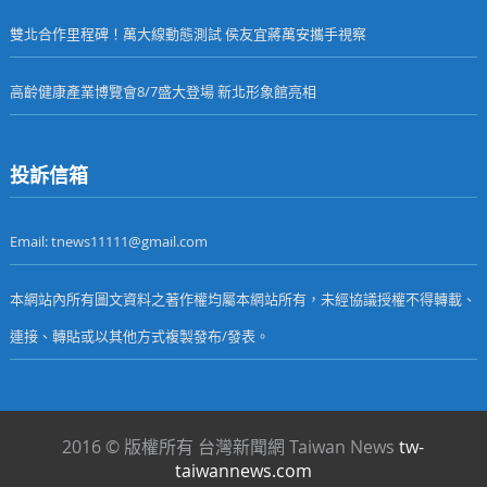
雙北合作里程碑！萬大線動態測試 侯友宜蔣萬安攜手視察
高齡健康產業博覽會8/7盛大登場 新北形象館亮相
投訴信箱
Email: tnews11111@gmail.com
本網站內所有圖文資料之著作權均屬本網站所有，未經協議授權不得轉載、
連接、轉貼或以其他方式複製發布/發表。
2016 © 版權所有 台灣新聞網 Taiwan News
tw-
taiwannews.com