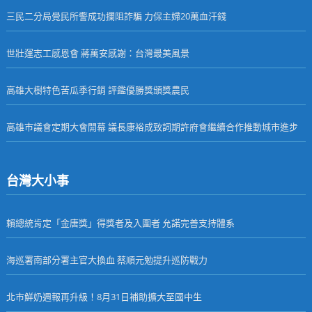
三民二分局覺民所警成功攔阻詐騙 力保主婦20萬血汗錢
世壯運志工感恩會 蔣萬安感謝：台灣最美風景
高雄大樹特色苦瓜季行銷 評鑑優勝獎頒獎農民
高雄市議會定期大會開幕 議長康裕成致詞期許府會繼續合作推動城市進步
台灣大小事
賴總統肯定「金唐獎」得獎者及入圍者 允諾完善支持體系
海巡署南部分署主官大換血 蔡順元勉提升巡防戰力
北市鮮奶週報再升級！8月31日補助擴大至國中生