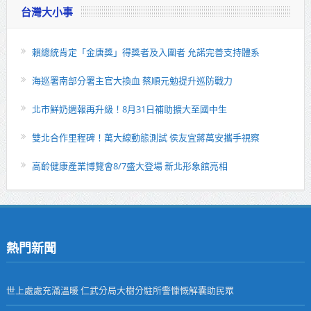
台灣大小事
賴總統肯定「金唐獎」得獎者及入圍者 允諾完善支持體系
海巡署南部分署主官大換血 蔡順元勉提升巡防戰力
北市鮮奶週報再升級！8月31日補助擴大至國中生
雙北合作里程碑！萬大線動態測試 侯友宜蔣萬安攜手視察
高齡健康產業博覽會8/7盛大登場 新北形象館亮相
熱門新聞
世上處處充滿溫暖 仁武分局大樹分駐所警慷慨解囊助民眾