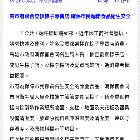
on:
2016-06-02
In:
高屏雲嘉南
列印
Email
高齡健康產業博覽會8/7盛大登場 新
高市府聯合查核粽子專賣店 確保市民端節食品衛生安全
北形象館亮相
打鐵厝北側產業園區產業設施公共
王介廷 / 端午節即將到來，近年因工商社會發展，
動土創造千個就業機會
講求快速及便利，許多民眾都選擇在粽子專賣店消費，
高雄市政府消保官會同衛生局人員，抽查劉家粽子店、
高雄「三民運動中心」市長陳其
成男生粽子店、菜粽李粽店及愛買高雄店，為消費者權
邁、運動部長李洋各界貴賓共同揭幕
益把關。
高雄東照山關帝廟全國國中小學書
市府為保障市民採買衛生安全的節慶食品，消保官會同
法比賽 圓滿落幕
市府衛生局人員查核端午節節慶食品粽子，稽查重點包
賴清德總統主持將官晉任 期勉精進
括肉粽製造作業場所牆壁、支柱、地面及天花板及器具
不對稱戰力
設備清潔度，放置原物料倉庫溫濕度及清潔度，運送貯
蔣萬安再拋出「倒閣說」 喊推陳其
存溫度，及原物料標示等項目。
邁組閣
這次抽查的都是南部知名粽子專門店，深受消費者喜