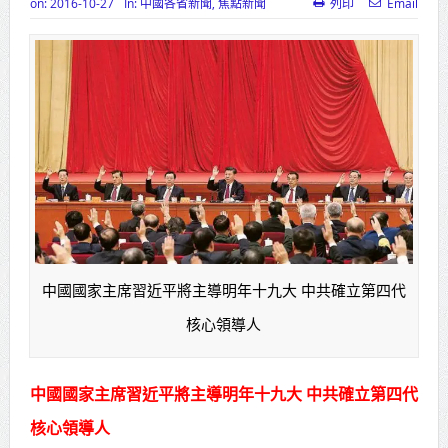
on:
2016-10-27
In:
中國各省新聞
,
焦點新聞
列印
Email
高齡健康產業博覽會8/7盛大登場 新
北形象館亮相
打鐵厝北側產業園區產業設施公共
動土創造千個就業機會
高雄「三民運動中心」市長陳其
邁、運動部長李洋各界貴賓共同揭幕
高雄東照山關帝廟全國國中小學書
法比賽 圓滿落幕
中國國家主席習近平將主導明年十九大 中共確立第四代
賴清德總統主持將官晉任 期勉精進
核心領導人
不對稱戰力
中國國家主席習近平將主導明年十九大 中共確立第四代
蔣萬安再拋出「倒閣說」 喊推陳其
核心領導人
邁組閣