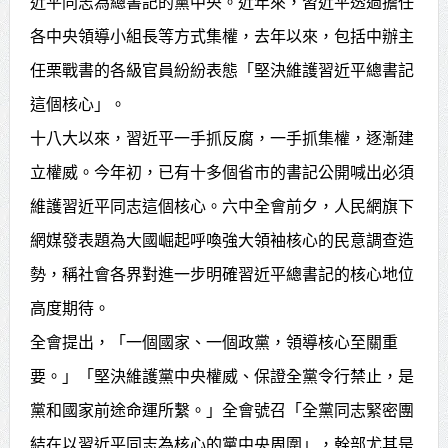
近平同志為總書記的黨中央。近年來，習近平透過擔任
各中央領導小組長等方式集權，去年以來，包括中辦主
任栗戰書的各級官員紛紛表態「堅決維護習近平總書記
這個核心」。
十八大以來，習近平一手抓反腐，一手抓集權，逐漸建
立權威。今年初，已有十多個省市的書記公開喊出必須
維護習近平同志這個核心。六中全會前夕，人民網旗下
網媒發表題為大國崛起呼喚強大領袖核心的民意調查造
勢，稱社會各界對進一步明確習近平總書記的核心地位
高度期待。
全會提出，「一個國家、一個政黨，領導核心至關重
要。」「堅決維護黨中央權威、保證全黨令行禁止，是
黨和國家前途命運所繫。」全會號召「全黨同志緊密團
結在以習近平同志為核心的黨中央周圍」，幹部尤其是