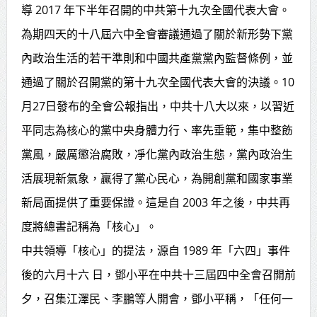
導 2017 年下半年召開的中共第十九次全國代表大會。
為期四天的十八屆六中全會審議通過了關於新形勢下黨
內政治生活的若干準則和中國共產黨黨內監督條例，並
通過了關於召開黨的第十九次全國代表大會的決議。10
月27日發布的全會公報指出，中共十八大以來，以習近
平同志為核心的黨中央身體力行、率先垂範，集中整飭
黨風，嚴厲懲治腐敗，凈化黨內政治生態，黨內政治生
活展現新氣象，贏得了黨心民心，為開創黨和國家事業
新局面提供了重要保證。這是自 2003 年之後，中共再
度將總書記稱為「核心」。
中共領導「核心」的提法，源自 1989 年「六四」事件
後的六月十六 日，鄧小平在中共十三屆四中全會召開前
夕，召集江澤民、李鵬等人開會，鄧小平稱，「任何一