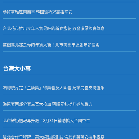
參拜苓雅區兩廟宇 韓國瑜祈求高雄平安
台北花市推出今年人氣最旺的新春盆花 散發濃厚節慶氣息
整個臺北都是你的年貨大街！北市商圈串連創年節優惠
台灣大小事
賴總統肯定「金唐獎」得獎者及入圍者 允諾完善支持體系
海巡署南部分署主官大換血 蔡順元勉提升巡防戰力
北市鮮奶週報再升級！8月31日補助擴大至國中生
雙北合作里程碑！萬大線動態測試 侯友宜蔣萬安攜手視察