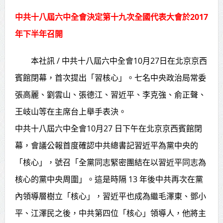
賴總統肯定「金唐獎」得獎者及入
中共十八屆六中全會決定第十九次全國代表大會於2017
年下半年召開
圍者 允諾完善支持體系
本社訊 / 中共十八屆六中全會10月27日在北京京西
賓館閉幕，首次提出「習核心」。七名中央政治局常委
張高麗、劉雲山、張德江、習近平、李克強、俞正聲、
王岐山等在主席台上舉手表決。
中共十八屆六中全會10月27 日下午在北京京西賓館閉
幕，會議公報首度確認中共總書記習近平為黨中央的
「核心」，號召「全黨同志緊密團結在以習近平同志為
核心的黨中央周圍」。這是時隔 13 年後中共再次在黨
內領導層樹立「核心」，習近平也成為繼毛澤東、鄧小
平、江澤民之後，中共第四位「核心」領導人，他將主