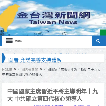
Menu
海巡署南部分署主官大換血 蔡順元
勉提升巡防戰力
HOME
中國各省新聞
中國國家主席習近平將主導明年十九大
中共確立第四代核心領導人
北市鮮奶週報再升級！8月31日補助
擴大至國中生
中國國家主席習近平將主導明年十九
雙北合作里程碑！萬大線動態測試
大 中共確立第四代核心領導人
侯友宜蔣萬安攜手視察