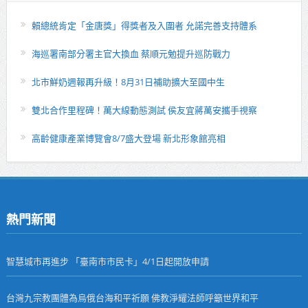
賴總統肯定「金唐獎」得獎者及入圍者 允諾完善支持體系
海巡署南部分署主官大換血 蔡順元勉提升巡防戰力
北市鮮奶週報再升級！8月31日補助擴大至國中生
雙北合作里程碑！萬大線動態測試 侯友宜蔣萬安攜手視察
高齡健康產業博覽會8/7盛大登場 新北形象館亮相
熱門新聞
智慧城市再進步 「臺南市市民卡」4/1日起開放申請
台灣九宗教團體為烏俄台海和平祈願 佛教淨耀法師呼籲世界和平