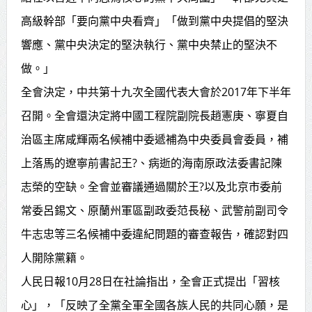
高級幹部「要向黨中央看齊」「做到黨中央提倡的堅決
響應、黨中央決定的堅決執行、黨中央禁止的堅決不
做。」
全會決定，中共第十九次全國代表大會於2017年下半年
召開。全會還決定將中國工程院副院長趙憲庚、寧夏自
治區主席咸輝兩名候補中委遞補為中央委員會委員，補
上落馬的遼寧前書記王?、病逝的海南原政法委書記陳
志榮的空缺。全會並審議通過關於王?以及北京市委前
常委呂錫文、原蘭州軍區副政委范長秘、武警前副司令
牛志忠等三名候補中委違紀問題的審查報告，確認對四
人開除黨籍。
人民日報10月28日在社論指出，全會正式提出「習核
心」，「反映了全黨全軍全國各族人民的共同心願，是