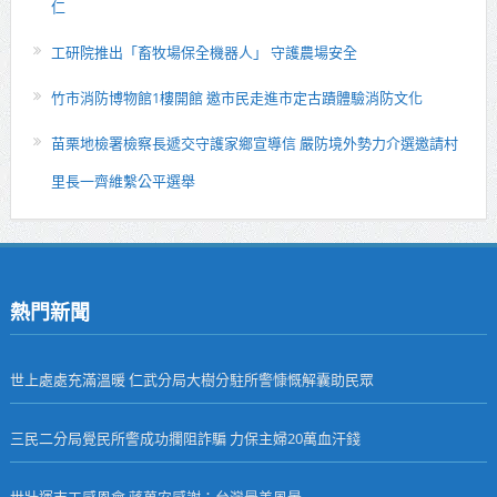
仁
工研院推出「畜牧場保全機器人」 守護農場安全
竹市消防博物館1樓開館 邀市民走進市定古蹟體驗消防文化
苗栗地檢署檢察長遞交守護家鄉宣導信 嚴防境外勢力介選邀請村
里長一齊維繫公平選舉
熱門新聞
世上處處充滿溫暖 仁武分局大樹分駐所警慷慨解囊助民眾
三民二分局覺民所警成功攔阻詐騙 力保主婦20萬血汗錢