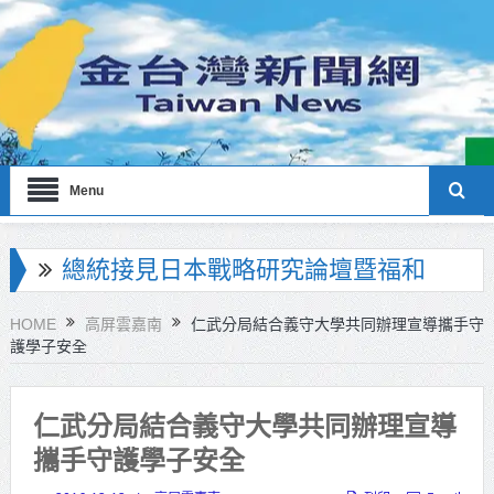
Menu
總統接見日本戰略研究論壇暨福和
會訪團 盼深化臺日合作促進印太和平
繁榮
HOME
高屏雲嘉南
仁武分局結合義守大學共同辦理宣導攜手守
護學子安全
北市政府員工親子日登場！ 蔣萬
安：亮眼市政榮譽歸功每一位同仁
仁武分局結合義守大學共同辦理宣導
工研院推出「畜牧場保全機器人」
攜手守護學子安全
守護農場安全