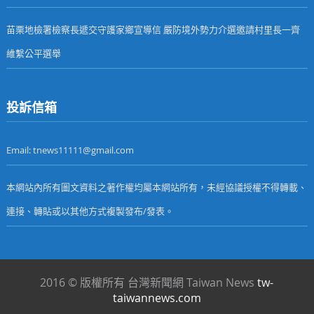
苗栗地檢署檢察長遞交守護家鄉宣導信 嚴防境外勢力介選邀請村里長一齊
維繫公平選舉
投訴信箱
Email: tnews11111@gmail.com
本網站內所有圖文資料之著作權均屬本網站所有，未經協議授權不得轉載、
連接、轉貼或以其他方式複製發布/發表。
2016 © 版權所有 台灣新聞網 Taiwan News
tw-
taiwannews.com