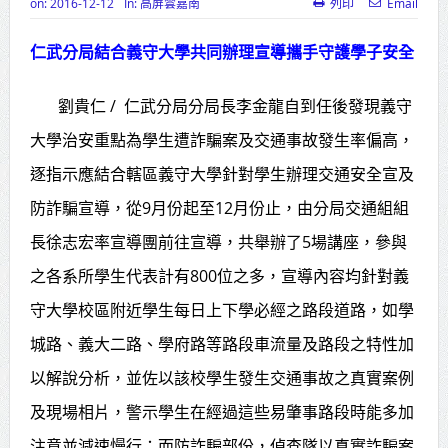
on:
2016-12-12
In:
高屏雲嘉南
列印
Email
竹市消防博物館1樓開館 邀市民走進
仁武分局結合義守大學共同辦理宣導攜手守護學子安全
市定古蹟體驗消防文化
苗栗地檢署檢察長遞交守護家鄉宣
劉貴仁 / 仁武分局分局長李金龍自到任後發現義守
導信 嚴防境外勢力介選邀請村里長一
大學治安重點為學生遭詐騙案及交通事故發生率偏高，
逐指示應結合轄區義守大學針對學生辦理交通安全宣及
齊維繫公平選舉
防詐騙宣導，從9月份起至12月份止，由分局交通組組
彰化聯合捐贈4輛高規格救護車 首配
長徐志宏率宣導團前往宣導，共舉辦了5場講座，參與
全自動電動擔架床
之各系所學生代表計有800位之多，宣導內容均針對義
美濃稻米品質競賽開跑 高雄147論壇
守大學校區附近學生每日上下學必經之路段道路，如學
揭開好飯祕密、飄米香
城路、義大二路、學府路等路段車流量及路段之特性加
蔣萬安指示各單位提前完成海豚颱
以解說分析，並佐以該校學生發生交通事故之真實案例
風各項防災準備工作
及現場相片，警示學生在經過這些易肇事路段時能多加
新北行動治理 侯友宜督導基層建設
注意並減速慢行；而防詐騙部份，偵查隊以真實詐騙案