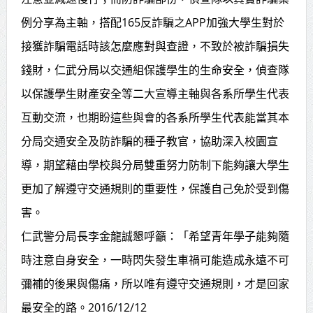
推動瑞芳礦業文化保存 打造山海觀光
例分享為主軸，搭配165反詐騙之APP加強大學生對於
接獲詐騙電話時該怎麼應對與查證，不致於被詐騙損失
新品牌
錢財，仁武分局以交通組保護學生的生命安全，偵查隊
中壢三教紫雲宮捐贈救護車 挹注桃
以保護學生財產安全等二大宣導主軸與各系所學生代表
消救護量能
互動交流，也期盼這些與會的各系所學生代表能當其本
分局交通安全及防詐騙的種子教官，協助深入校園宣
導，期望藉由學校與分局雙重努力防制下能夠讓大學生
更加了解遵守交通規則的重要性，保護自己免於受到傷
害。
仁武警分局長李金龍誠懇呼籲：「希望青年學子能夠隨
時注意自身安全，一時閃失發生車禍可能造成永遠不可
彌補的後果與傷痛，所以唯有遵守交通規則，才是回家
最安全的路。2016/12/12