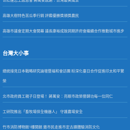
世壯運志工感恩會 蔣萬安感謝：台灣最美風景
高雄大樹特色苦瓜季行銷 評鑑優勝獎頒獎農民
高雄市議會定期大會開幕 議長康裕成致詞期許府會繼續合作推動城市進步
台灣大小事
總統接見日本戰略研究論壇暨福和會訪團 盼深化臺日合作促進印太和平繁
榮
北市政府員工親子日登場！ 蔣萬安：亮眼市政榮譽歸功每一位同仁
工研院推出「畜牧場保全機器人」 守護農場安全
竹市消防博物館1樓開館 邀市民走進市定古蹟體驗消防文化