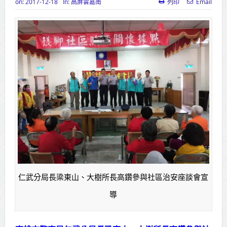
on:
2017-12-18
In:
高屏雲嘉南
列印
Email
苗栗地檢署檢察長遞交守護家鄉宣
導信 嚴防境外勢力介選邀請村里長一
齊維繫公平選舉
彰化聯合捐贈4輛高規格救護車 首配
全自動電動擔架床
美濃稻米品質競賽開跑 高雄147論壇
揭開好飯祕密、飄米香
蔣萬安指示各單位提前完成海豚颱
風各項防災準備工作
仁武分局長梁東山、大樹所長高鑽參與社區治安座談會宣
新北行動治理 侯友宜督導基層建設
導
推動瑞芳礦業文化保存 打造山海觀光
新品牌