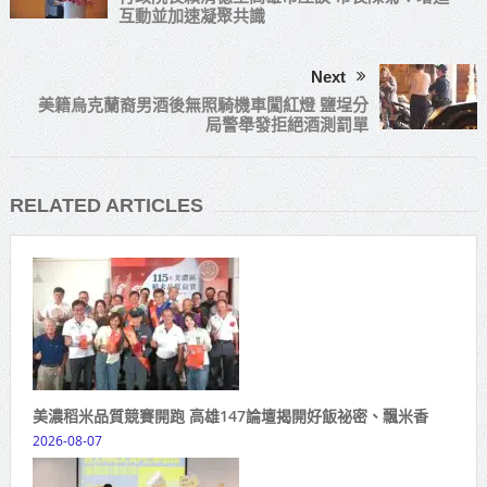
互動並加速凝聚共識
Next
美籍烏克蘭裔男酒後無照騎機車闖紅燈 鹽埕分
局警舉發拒絕酒測罰單
RELATED ARTICLES
美濃稻米品質競賽開跑 高雄147論壇揭開好飯祕密、飄米香
2026-08-07