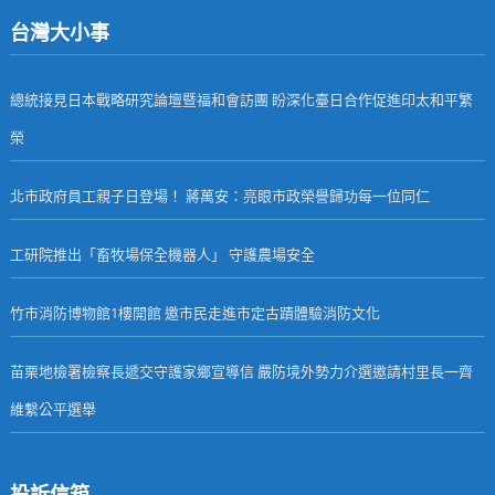
台灣大小事
總統接見日本戰略研究論壇暨福和會訪團 盼深化臺日合作促進印太和平繁
榮
北市政府員工親子日登場！ 蔣萬安：亮眼市政榮譽歸功每一位同仁
工研院推出「畜牧場保全機器人」 守護農場安全
竹市消防博物館1樓開館 邀市民走進市定古蹟體驗消防文化
苗栗地檢署檢察長遞交守護家鄉宣導信 嚴防境外勢力介選邀請村里長一齊
維繫公平選舉
投訴信箱