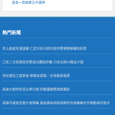
里長一齊維繫公平選舉
熱門新聞
世上處處充滿溫暖 仁武分局大樹分駐所警慷慨解囊助民眾
三民二分局覺民所警成功攔阻詐騙 力保主婦20萬血汗錢
世壯運志工感恩會 蔣萬安感謝：台灣最美風景
高雄大樹特色苦瓜季行銷 評鑑優勝獎頒獎農民
高雄市議會定期大會開幕 議長康裕成致詞期許府會繼續合作推動城市進步