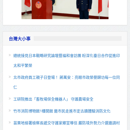
台灣大小事
總統接見日本戰略研究論壇暨福和會訪團 盼深化臺日合作促進印
太和平繁榮
北市政府員工親子日登場！ 蔣萬安：亮眼市政榮譽歸功每一位同
仁
工研院推出「畜牧場保全機器人」 守護農場安全
竹市消防博物館1樓開館 邀市民走進市定古蹟體驗消防文化
苗栗地檢署檢察長遞交守護家鄉宣導信 嚴防境外勢力介選邀請村