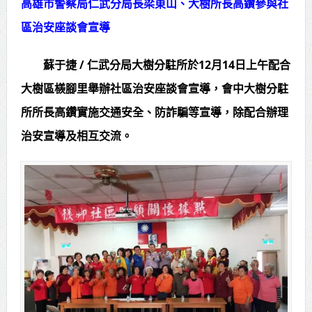
高雄市警察局仁武分局長梁東山、大樹所長高鑽參與社
中壢三教紫雲宮捐贈救護車 挹注桃
區治安座談會宣導
消救護量能
蘇于捷 / 仁武分局大樹分駐所於12月14日上午配合
總統接見日本戰略研究論壇暨福和
大樹區檨腳里舉辦社區治安座談會宣導，會中大樹分駐
會訪團 盼深化臺日合作促進印太和平
所所長高鑽實施交通安全、防詐騙等宣導，除配合辦理
繁榮
治安宣導及相互交流。