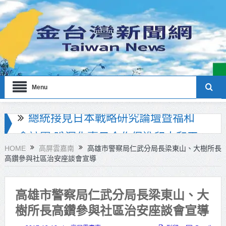
Menu
北市政府員工親子日登場！ 蔣萬
安：亮眼市政榮譽歸功每一位同仁
HOME
高屏雲嘉南
高雄市警察局仁武分局長梁東山、大樹所長
高鑽參與社區治安座談會宣導
工研院推出「畜牧場保全機器人」
守護農場安全
高雄市警察局仁武分局長梁東山、大
竹市消防博物館1樓開館 邀市民走進
樹所長高鑽參與社區治安座談會宣導
市定古蹟體驗消防文化