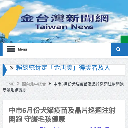
Menu
海巡署南部分署主官大換血 蔡順元
勉提升巡防戰力
HOME
國內北中綜合
中市6月份犬貓疫苗及晶片巡迴注射開跑
守護毛孩健康
北市鮮奶週報再升級！8月31日補助
擴大至國中生
中市6月份犬貓疫苗及晶片巡迴注射
雙北合作里程碑！萬大線動態測試
開跑 守護毛孩健康
侯友宜蔣萬安攜手視察