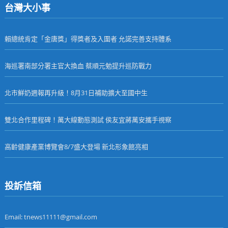
台灣大小事
賴總統肯定「金唐獎」得獎者及入圍者 允諾完善支持體系
海巡署南部分署主官大換血 蔡順元勉提升巡防戰力
北市鮮奶週報再升級！8月31日補助擴大至國中生
雙北合作里程碑！萬大線動態測試 侯友宜蔣萬安攜手視察
高齡健康產業博覽會8/7盛大登場 新北形象館亮相
投訴信箱
Email: tnews11111@gmail.com