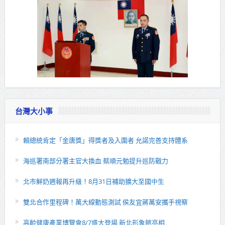
台灣大小事
賴總統肯定「金唐獎」得獎者及入圍者 允諾完善支持體系
海巡署南部分署主官大換血 蔡順元勉提升巡防戰力
北市鮮奶週報再升級！8月31日補助擴大至國中生
雙北合作里程碑！萬大線動態測試 侯友宜蔣萬安攜手視察
高齡健康產業博覽會8/7盛大登場 新北形象館亮相