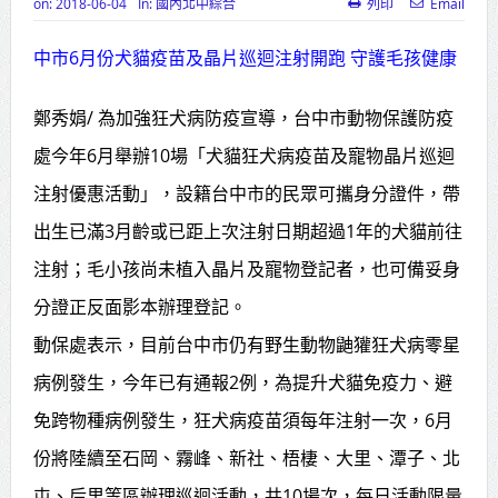
on:
2018-06-04
In:
國內北中綜合
列印
Email
高齡健康產業博覽會8/7盛大登場 新
中市6月份犬貓疫苗及晶片巡迴注射開跑 守護毛孩健康
北形象館亮相
打鐵厝北側產業園區產業設施公共
鄭秀娟/ 為加強狂犬病防疫宣導，台中市動物保護防疫
動土創造千個就業機會
處今年6月舉辦10場「犬貓狂犬病疫苗及寵物晶片巡迴
注射優惠活動」，設籍台中市的民眾可攜身分證件，帶
高雄「三民運動中心」市長陳其
出生已滿3月齡或已距上次注射日期超過1年的犬貓前往
邁、運動部長李洋各界貴賓共同揭幕
注射；毛小孩尚未植入晶片及寵物登記者，也可備妥身
高雄東照山關帝廟全國國中小學書
分證正反面影本辦理登記。
法比賽 圓滿落幕
動保處表示，目前台中市仍有野生動物鼬獾狂犬病零星
賴清德總統主持將官晉任 期勉精進
病例發生，今年已有通報2例，為提升犬貓免疫力、避
不對稱戰力
免跨物種病例發生，狂犬病疫苗須每年注射一次，6月
蔣萬安再拋出「倒閣說」 喊推陳其
份將陸續至石岡、霧峰、新社、梧棲、大里、潭子、北
邁組閣
屯、后里等區辦理巡迴活動，共10場次，每日活動限量