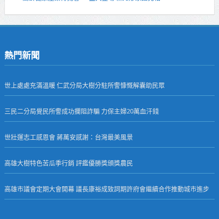
熱門新聞
世上處處充滿溫暖 仁武分局大樹分駐所警慷慨解囊助民眾
三民二分局覺民所警成功攔阻詐騙 力保主婦20萬血汗錢
世壯運志工感恩會 蔣萬安感謝：台灣最美風景
高雄大樹特色苦瓜季行銷 評鑑優勝獎頒獎農民
高雄市議會定期大會開幕 議長康裕成致詞期許府會繼續合作推動城市進步