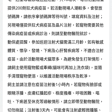
賴總統肯定「金唐獎」得獎者及入
提供200劑狂犬病疫苗。若活動現場人潮較多，會發放
號碼牌，請依序拿號碼牌等待叫號，填寫資料及注射；
圍者 允諾完善支持體系
另現場僅提供狂犬病疫苗及晶片注射，若寵物需要其他
傳染病疫苗或疾病診治，則請至動物醫院就診。
動保處提醒，參加巡迴注射犬貓需滿三月齡，如有敏感
體質、懷孕、發燒、下痢及心肝腎疾病等，不適合注射
疫苗。由於活動現場犬貓眾多，為避免發生打架情形，
請飼主使用寵物籃或牽繩(貓咪可再加上洗衣袋)，並隨
手清理寵物便溺，以維護活動現場秩序及乾淨。
飼主並請注意在疫苗注射後1小時內，若寵物有臉部或
眼睛浮腫、皮膚紅腫起疹、極度搔癢、呼吸困難、嘔
吐、下痢甚至休克等過敏情形，請立即帶至動物醫院，
切勿拖延；注射後3天內，可能會有注射處輕微腫脹、