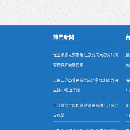
熱門新聞
世上處處充滿溫暖 仁武分局大樹分駐所
賴
警慷慨解囊助民眾
允
三民二分局覺民所警成功攔阻詐騙 力保
海
主婦20萬血汗錢
升
世壯運志工感恩會 蔣萬安感謝：台灣最
北
美風景
至