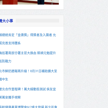
灣大小事
賴總統肯定「金唐獎」得獎者及入圍者 允
諾完善支持體系
海巡署南部分署主官大換血 蔡順元勉提升
巡防戰力
北市鮮奶週報再升級！8月31日補助擴大至
國中生
雙北合作里程碑！萬大線動態測試 侯友宜
蔣萬安攜手視察
高齡健康產業博覽會8/7盛大登場 新北形象