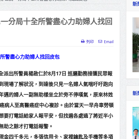
新
作里程碑！萬大線動態測試 侯友宜蔣萬安攜手
產業博覽會8/7盛大登場 新北形象館亮相
民一分局十全所警盡心力助婦人找回
北側產業園區產業設施公共動土創造千個就業機
三民運動中心」市長陳其邁、運動部長李洋各界
列印
Email
全所警盡心力助婦人找回皮包
照山關帝廟全國國中小學書法比賽 圓滿落幕
派出所警員楊啟仁於8月17日 巡邏勤務接獲民眾報
總統主持將官晉任 期勉精進不對稱戰力
到現場了解狀況，到達後只見一名婦人氣喘吁吁跑向
再拋出「倒閣說」 喊推陳其邁組閣
新
年邁的婦人一副無助樣坐立於旁不停嘆氣，原來林姓
肯定「金唐獎」得獎者及入圍者 允諾完善支持
腸癌病人至高醫癌症中心複診。由於當天一早舟車勞頓
想要打電話給家人報平安，但找遍各處過了將近半小
無助之餘才打電話報警。
現金四千多元，多張信用卡、家裡鑰匙及手機等多項