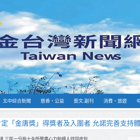
北中綜合新聞
慈善‧公益
藝文.副刊
消費‧旅遊
南部分署主官大換血 蔡順元勉提升巡防戰力
週報再升級！8月31日補助擴大至國中生
境 三民一分局十全所警盡心力助婦人找回皮包