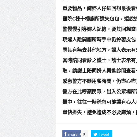
重要物品，請婦人仔細回想最後看
醫院C棟十樓廁所遺失包包，還說
警慢慢引導婦人記憶，要其回想當
現婦人離開廁所時手中仍拎著皮包
問其有無去其他地方，婦人表示有
當時陪同看診之護士，護士表示有
取，請護士陪同婦人再進診間查看
感激警方不顧用餐時間，仍盡心盡
警方在此呼籲民眾，出入公眾場所
櫃中，往往一時疏忽可能讓有心人
盡快掛失，避免造成不必要麻煩，防止
Share
Tweet
0