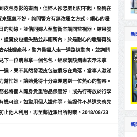
到皮包身影的畫面，但婦人卻怎麼也記不起，堅稱在
近來運氣不好，詢問警方有無改運之方式。細心的暖
日的動線，並偕同婦人至警衛室調閱監視器，結果發
新
，證實皮包遺失點並非廁所內，於是耐心的暖警再詢
去A棟婦產科，警方帶婦人走一遍路線動向，並詢問
見下一位病患拿一個包包，經聯繫該病患表示未拿
一遍，果不其然發現皮包被遺忘在角落，當事人激涕
力幫忙她，讓她覺得十分幸運遇到一位熱心的警察。
務必將個人隨身貴重物品保管好，或先行寄放於行李
有機可趁，如盜用個人證件等，若證件不甚遺失應先
他人利用，再至鄰近派出所報案。2018/08/23
新