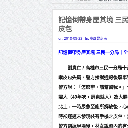
雙北合
高齡健康
記憶倒帶身歷其境 三
皮包
打鐵厝
高雄「
on:
2018-08-23
In:
高屏雲嘉南
揭幕
記憶倒帶身歷其境 三民一分局十
高雄東
劉貴仁 / 高雄市三民一分局十全
賴清德
案皮包失竊，警方接獲通報後驅車
蔣萬安
警方說：「怎麼辦，請幫幫我。」
賴總統
婦人（49年次，屏東縣人）為大
北上，一時尿急至廁所解放後，心
時卻遲遲未發現裝有手機之皮包，
警方到達現場後，林女說包內約有