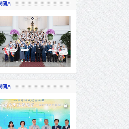
聞圖片
視察
會
貴賓共同
聞圖片
體系