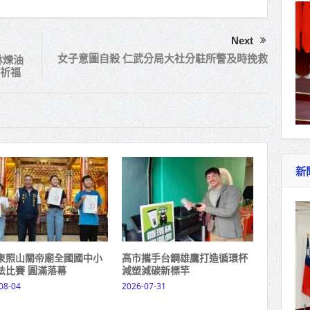
Next
女子意圖自殺 仁武分局大社分駐所警及時挽救
林煉油
祈福
新
東照山關帝廟全國國中小
高市攜手台鋼雄鷹打造循環杯
法比賽 圓滿落幕
減塑減碳新標竿
08-04
2026-07-31