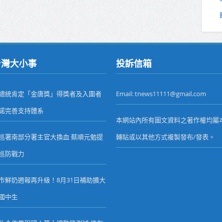
台灣大小事
投訴信箱
總統肯定「金唐獎」得獎者及入圍者
Email: tnews11111@gmail.com
諾完善支持體系
本網站內所有圖文資料之著作權均屬
巡署南部分署主官大換血 蔡順元勉提
轉貼或以其他方式複製發布/發表。
巡防戰力
市鮮奶週報再升級！8月31日補助擴大
國中生