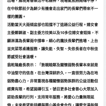
出場，展現青春樂活不老精神，現場氣氛熱鬧嗨不停，
在中秋節前夕為鮮少有機會走出家門的長輩們帶來不一
樣的團圓。
活動當天大雨傾盆卻也阻擋不了這趟公益行程。婦女會
主委鄭錦淑、副主委方炆美以及10多位婦女會姐妹，不
顧淋濕為長輩雨中撐傘，細心的攙扶長輩們進場、上台
並夾菜等桌邊服務，讓失能、失智、失依長者在中秋佳
節感受社會溫暖。
翁乾隆廠長表示：「敦親睦鄰及關懷弱勢長輩本來就是
中油堅守的信念，在台灣深耕許久，一直很努力為在地
弱勢盡心力，非常重視各種關懷弱勢族群的公益活動但
經費有限，希望拋磚引玉，號召更多社會善心大眾加入
認助長輩的行列，支持常年服務，將愛心力量無限延
伸，未來希望能持續與華山基金會合作，讓愛充滿每個