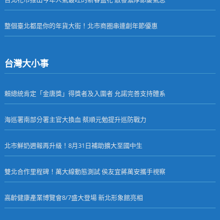
整個臺北都是你的年貨大街！北市商圈串連創年節優惠
台灣大小事
賴總統肯定「金唐獎」得獎者及入圍者 允諾完善支持體系
海巡署南部分署主官大換血 蔡順元勉提升巡防戰力
北市鮮奶週報再升級！8月31日補助擴大至國中生
雙北合作里程碑！萬大線動態測試 侯友宜蔣萬安攜手視察
高齡健康產業博覽會8/7盛大登場 新北形象館亮相