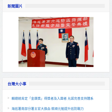
新聞圖片
台灣大小事
賴總統肯定「金唐獎」得獎者及入圍者 允諾完善支持體系
海巡署南部分署主官大換血 蔡順元勉提升巡防戰力