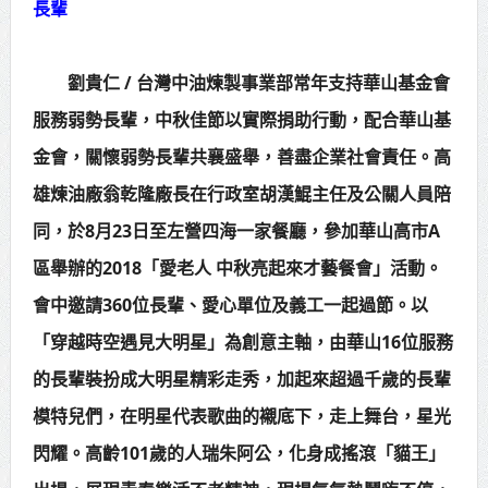
長輩
賴總統肯定「金唐獎」得獎者及入
圍者 允諾完善支持體系
劉貴仁 / 台灣中油煉製事業部常年支持華山基金會
服務弱勢長輩，中秋佳節以實際捐助行動，配合華山基
金會，關懷弱勢長輩共襄盛舉，善盡企業社會責任。高
雄煉油廠翁乾隆廠長在行政室胡漢鯤主任及公關人員陪
同，於8月23日至左營四海一家餐廳，參加華山高市A
區舉辦的2018「愛老人 中秋亮起來才藝餐會」活動。
會中邀請360位長輩、愛心單位及義工一起過節。以
「穿越時空遇見大明星」為創意主軸，由華山16位服務
的長輩裝扮成大明星精彩走秀，加起來超過千歲的長輩
模特兒們，在明星代表歌曲的襯底下，走上舞台，星光
閃耀。高齡101歲的人瑞朱阿公，化身成搖滾「貓王」