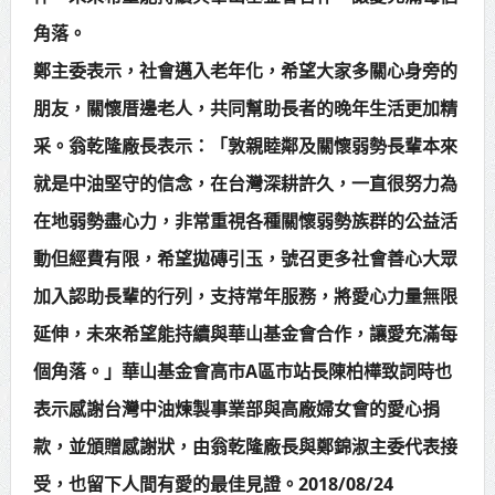
角落。
鄭主委表示，社會邁入老年化，希望大家多關心身旁的
朋友，關懷厝邊老人，共同幫助長者的晚年生活更加精
采。翁乾隆廠長表示：「敦親睦鄰及關懷弱勢長輩本來
就是中油堅守的信念，在台灣深耕許久，一直很努力為
在地弱勢盡心力，非常重視各種關懷弱勢族群的公益活
動但經費有限，希望拋磚引玉，號召更多社會善心大眾
加入認助長輩的行列，支持常年服務，將愛心力量無限
延伸，未來希望能持續與華山基金會合作，讓愛充滿每
個角落。」華山基金會高市A區市站長陳柏樺致詞時也
表示感謝台灣中油煉製事業部與高廠婦女會的愛心捐
款，並頒贈感謝狀，由翁乾隆廠長與鄭錦淑主委代表接
受，也留下人間有愛的最佳見證。2018/08/24