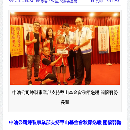
on:
2018-08-24
In:
慈善‧公益
,
高屏雲嘉南
列印
Email
高齡健康產業博覽會8/7盛大登場 新
北形象館亮相
打鐵厝北側產業園區產業設施公共
動土創造千個就業機會
高雄「三民運動中心」市長陳其
邁、運動部長李洋各界貴賓共同揭幕
高雄東照山關帝廟全國國中小學書
法比賽 圓滿落幕
中油公司煉製事業部支持華山基金會秋節送暖 關懷弱勢
賴清德總統主持將官晉任 期勉精進
長輩
不對稱戰力
蔣萬安再拋出「倒閣說」 喊推陳其
中油公司煉製事業部支持華山基金會秋節送暖 關懷弱勢
邁組閣