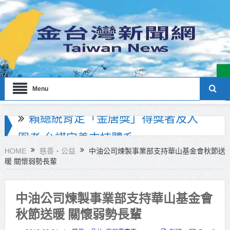
Menu
海巡署南部分署主官大換血 蔡順元
勉提升巡防戰力
HOME
慈善‧公益
中油公司煉製事業部支持華山基金會秋節送
暖 關懷弱勢長輩
北市鮮奶週報再升級！8月31日補助
擴大至國中生
中油公司煉製事業部支持華山基金會
雙北合作里程碑！萬大線動態測試
秋節送暖 關懷弱勢長輩
侯友宜蔣萬安攜手視察