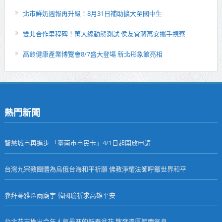
北市鮮奶週報再升級！8月31日補助擴大至國中生
雙北合作里程碑！萬大線動態測試 侯友宜蔣萬安攜手視察
高齡健康產業博覽會8/7盛大登場 新北形象館亮相
熱門新聞
智慧城市再進步 「臺南市市民卡」4/1日起開放申請
台灣九宗教團體為烏俄台海和平祈願 佛教淨耀法師呼籲世界和平
參拜苓雅區兩廟宇 韓國瑜祈求高雄平安
台北花市推出今年人氣最旺的新春盆花 散發濃厚節慶氣息