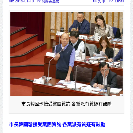
on:
2019-01-18
In:
高屏雲嘉南
列印
Email
高齡健康產業博覽會8/7盛大登場 新
北形象館亮相
打鐵厝北側產業園區產業設施公共
動土創造千個就業機會
高雄「三民運動中心」市長陳其
邁、運動部長李洋各界貴賓共同揭幕
高雄東照山關帝廟全國國中小學書
法比賽 圓滿落幕
賴清德總統主持將官晉任 期勉精進
市長韓國瑜接受黨團質詢 各黨派有質疑有鼓勵
不對稱戰力
蔣萬安再拋出「倒閣說」 喊推陳其
市長韓國瑜接受黨團質詢 各黨派有質疑有鼓勵
邁組閣