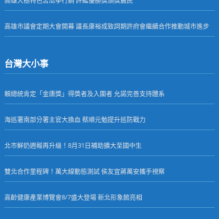
高雄市議會定期大會開幕 議長康裕成致詞期許府會繼續合作推動城市進步
台灣大小事
賴總統肯定「金唐獎」得獎者及入圍者 允諾完善支持體系
海巡署南部分署主官大換血 蔡順元勉提升巡防戰力
北市鮮奶週報再升級！8月31日補助擴大至國中生
雙北合作里程碑！萬大線動態測試 侯友宜蔣萬安攜手視察
高齡健康產業博覽會8/7盛大登場 新北形象館亮相