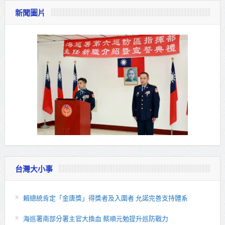
新聞圖片
台灣大小事
賴總統肯定「金唐獎」得獎者及入圍者 允諾完善支持體系
海巡署南部分署主官大換血 蔡順元勉提升巡防戰力