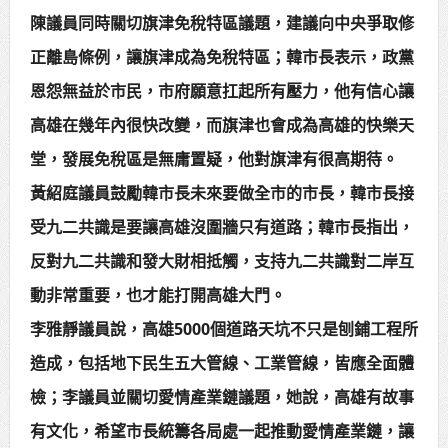
陳議員同時關切旗津免稅特區議題，建議向中央爭取修
正離島條例，讓旗津成為免稅特區；韓市長表示，政黨
恩怨無益於市民，市府願意扛起所有壓力，他有信心讓
高雄在幾年內很快改變，而旗津也會成為高雄的快樂天
堂，發展免稅區是無庸置疑，他對旗津有很高期待。
黃紹庭議員鼓勵韓市長未來要做全市的市長，韓市長接
受九二共識是要讓高雄沒圍牆只有道路；韓市長指出，
反對九二共識和發大財相抵觸，支持九二共識對二岸互
動非常重要，也才能打開高雄大門。
李雅靜議員說，高雄5000個道路天坑不只是刨鋪工程所
造成，包括地下民生五大管線、工業管線，皆應全面體
檢；李議員並關切愛情產業鏈議題，她說，高雄有故事
有文化，希望市長統籌各局處一起推動愛情產業鏈，讓