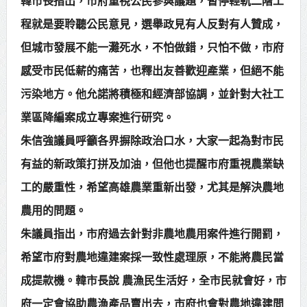
韓市長指出，市府重視公民參與議題，暫停輕軌二階工
程就是要聆聽公民意見，選舉政見有人反對有人贊成，
但城市發展不能一灘死水，不怕做錯，只怕不做，市府
感受市民低薪的痛苦，也釋出友善歡迎產業，但絕不能
污染地方。他允諾將積極和經濟部協調，並針對大社工
業區降編案成立專案進行研究。
朱信強議員呼籲各界摒除政治口水，大家一起為對市民
有益的新政策打拼及加油，但他也提醒市府重視農業缺
工的嚴重性，希望高雄農業重新出發，尤其是解決農地
農用的問題。
朱議員指出，市府過去針對非農地農用案件進行開罰，
希望市府對農地違建案採一致性處理原，不能將農民當
成提款機。韓市長說 農漁民生活好，全市民就會好，市
府一定會協助農漁產品賣出去，市府也會對農地違建問