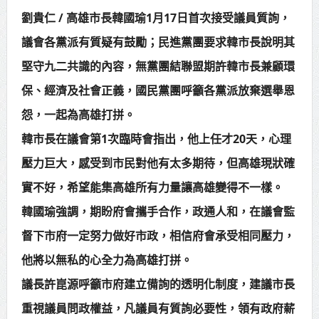
劉貴仁 / 高雄市長韓國瑜1月17日首次接受議員質詢，
賴總統肯定「金唐獎」得獎者及入
議會各黨派有質疑有鼓勵；民進黨團要求韓市長說明其
圍者 允諾完善支持體系
堅守九二共識的內容，無黨團結聯盟期許韓市長兼顧環
保、經濟及社會正義，國民黨團呼籲各黨派放棄選舉恩
怨，一起為高雄打拼。
韓市長在議會第1次臨時會指出，他上任才20天，心理
壓力巨大，感受到市民對他有太多期待，但高雄現狀確
實不好，希望能集高雄所有力量讓高雄變得不一樣。
韓國瑜強調，期盼府會攜手合作，政通人和，在議會監
督下市府一定努力做好市政，相信府會承受相同壓力，
他將以無私的心全力為高雄打拼。
議長許崑源呼籲市府建立備詢的透明化制度，建議市長
重視議員問政權益，凡議員有質詢必要性，領有政府薪