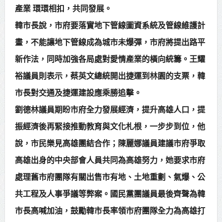
產業 環環相扣，共同發展。
韓市長說，市府要落實地下管線圖資系統及管線維護計
畫，不能讓地下管線成為城市未爆彈，市府將提出路平
新作法，同時加強各局處對愛情產業的橫向統籌。王耀
裕議員則表示，蔡英文總統開出捷運到林園的支票，韓
市長對交通及捷運建設應乘勝追擊。
劉德林議員期盼市府全力發展經濟，提升高雄人口，提
振經濟後再緊接推動教育與文化札根，一步步到位，他
說，市民樂見高雄團結合作；陳麗娜議員建議市府爭取
高雄出身的中央部會人員共同為高雄努力，她要求市府
處理舊市府團隊有關出售市有地、土地重劃、氣爆、公
共工程及人事爭議等弊案。國民黨團議員最後齊聲為韓
市長高喊加油，鼓勵韓市長率領市府團隊全力為高雄打