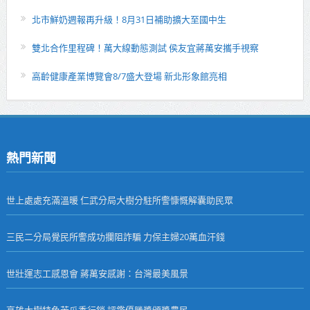
北市鮮奶週報再升級！8月31日補助擴大至國中生
雙北合作里程碑！萬大線動態測試 侯友宜蔣萬安攜手視察
高齡健康產業博覽會8/7盛大登場 新北形象館亮相
熱門新聞
世上處處充滿溫暖 仁武分局大樹分駐所警慷慨解囊助民眾
三民二分局覺民所警成功攔阻詐騙 力保主婦20萬血汗錢
世壯運志工感恩會 蔣萬安感謝：台灣最美風景
高雄大樹特色苦瓜季行銷 評鑑優勝獎頒獎農民