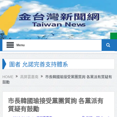
Menu
海巡署南部分署主官大換血 蔡順元
勉提升巡防戰力
HOME
高屏雲嘉南
市長韓國瑜接受黨團質詢 各黨派有質疑有
鼓勵
北市鮮奶週報再升級！8月31日補助
擴大至國中生
市長韓國瑜接受黨團質詢 各黨派有
雙北合作里程碑！萬大線動態測試
質疑有鼓勵
侯友宜蔣萬安攜手視察