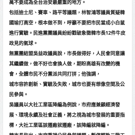
萬不要成為全台治安最嚴重的地方。
包括迪士尼、賽車、路平等議題，林智鴻等議員質疑韓
國瑜打高空，根本做不到，呼籲不要把市民當成小白鼠
進行實驗。民進黨團議員紛紛戳破象徵韓市長12件牛皮
政見的氣球。
無黨團結盟吳益政議員說，市長做得好，人民會同意讓
其繼續做，做不好也會換人做，期盼高雄有改變的機
會，全體市民不分黨派共同打拼；他強調，
城市容許創新、實驗及失敗，城市也要有想像空間及公
民參與。
吳議員以大社工業區降編為例說，市府應兼顧經濟發
展、環境永續及社會正義，將之視為城市發展的重要指
標，大社工業區該遷廠就遷廠，該降編就降編。