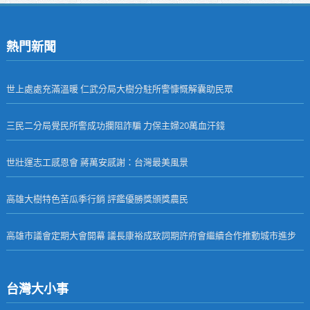
熱門新聞
世上處處充滿溫暖 仁武分局大樹分駐所警慷慨解囊助民眾
三民二分局覺民所警成功攔阻詐騙 力保主婦20萬血汗錢
世壯運志工感恩會 蔣萬安感謝：台灣最美風景
高雄大樹特色苦瓜季行銷 評鑑優勝獎頒獎農民
高雄市議會定期大會開幕 議長康裕成致詞期許府會繼續合作推動城市進步
台灣大小事