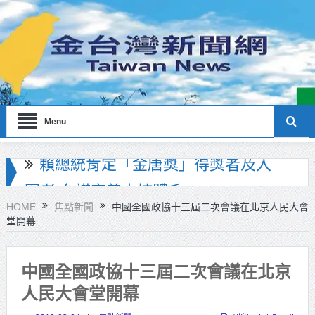
Menu
海巡署南部分署主官大換血 蔡順元
勉提升巡防戰力
HOME
焦點新聞
中國全國政協十三屆二次會議在北京人民大會
堂開幕
北市鮮奶週報再升級！8月31日補助
擴大至國中生
中國全國政協十三屆二次會議在北京
雙北合作里程碑！萬大線動態測試
人民大會堂開幕
侯友宜蔣萬安攜手視察