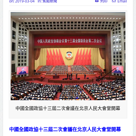
on:
2019-03-04
In:
焦點新聞
列印
Email
高齡健康產業博覽會8/7盛大登場 新
北形象館亮相
打鐵厝北側產業園區產業設施公共
動土創造千個就業機會
高雄「三民運動中心」市長陳其
邁、運動部長李洋各界貴賓共同揭幕
高雄東照山關帝廟全國國中小學書
法比賽 圓滿落幕
賴清德總統主持將官晉任 期勉精進
中國全國政協十三屆二次會議在北京人民大會堂開幕
不對稱戰力
蔣萬安再拋出「倒閣說」 喊推陳其
中國全國政協十三屆二次會議在北京人民大會堂開幕
邁組閣