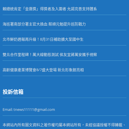
賴總統肯定「金唐獎」得獎者及入圍者 允諾完善支持體系
海巡署南部分署主官大換血 蔡順元勉提升巡防戰力
北市鮮奶週報再升級！8月31日補助擴大至國中生
雙北合作里程碑！萬大線動態測試 侯友宜蔣萬安攜手視察
高齡健康產業博覽會8/7盛大登場 新北形象館亮相
投訴信箱
Email: tnews11111@gmail.com
本網站內所有圖文資料之著作權均屬本網站所有，未經協議授權不得轉載、