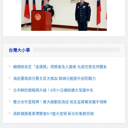
台灣大小事
賴總統肯定「金唐獎」得獎者及入圍者 允諾完善支持體系
海巡署南部分署主官大換血 蔡順元勉提升巡防戰力
北市鮮奶週報再升級！8月31日補助擴大至國中生
雙北合作里程碑！萬大線動態測試 侯友宜蔣萬安攜手視察
高齡健康產業博覽會8/7盛大登場 新北形象館亮相