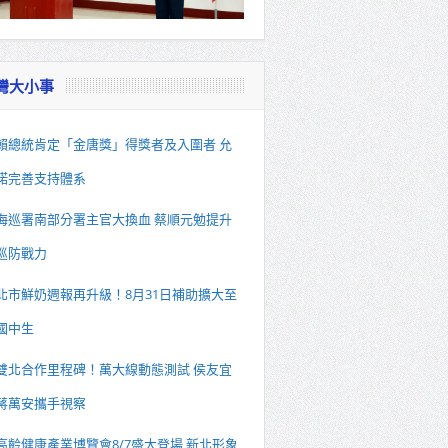
灣大小事
賴總統肯定「金唐獎」得獎者及入圍者 允
諾完善支持體系
海巡署南部分署主官大換血 蔡順元勉提升
巡防戰力
北市鮮奶週報再升級！8月31日補助擴大至
國中生
雙北合作里程碑！萬大線動態測試 侯友宜
蔣萬安攜手視察
高齡健康產業博覽會8/7盛大登場 新北形象