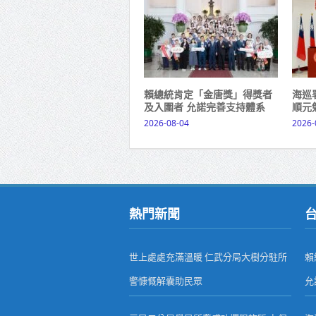
賴總統肯定「金唐獎」得獎者
海巡
及入圍者 允諾完善支持體系
順元
2026-08-04
2026-
熱門新聞
世上處處充滿溫暖 仁武分局大樹分駐所
賴
警慷慨解囊助民眾
允