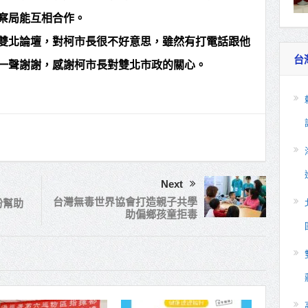
察局能互相合作。
雙北論壇，對柯市長很不好意思，雖然有打電話跟他
台
一聲謝謝，感謝柯市長對雙北市政的關心。
Next
台灣無毒世界協會打造親子共學
盼幫助
助偏鄉孩童拒毒