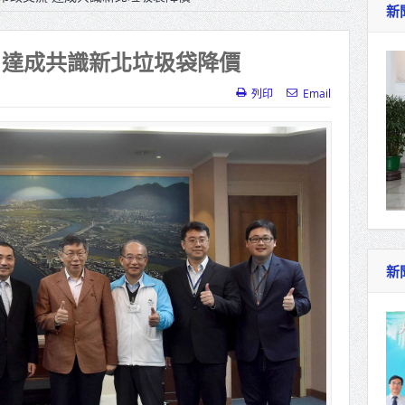
新
作里程碑！萬大線動態測試 侯友宜蔣萬安攜手
產業博覽會8/7盛大登場 新北形象館亮相
 達成共識新北垃圾袋降價
北側產業園區產業設施公共動土創造千個就業機
列印
Email
三民運動中心」市長陳其邁、運動部長李洋各界
照山關帝廟全國國中小學書法比賽 圓滿落幕
總統主持將官晉任 期勉精進不對稱戰力
再拋出「倒閣說」 喊推陳其邁組閣
新
肯定「金唐獎」得獎者及入圍者 允諾完善支持