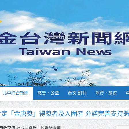
北中綜合新聞
慈善‧公益
藝文.副刊
消費‧旅遊
南部分署主官大換血 蔡順元勉提升巡防戰力
週報再升級！8月31日補助擴大至國中生
市政交流 達成共識新北垃圾袋降價