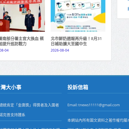
署南部分署主官大換血 蔡
北市鮮奶週報再升級！8月31
勉提升巡防戰力
日補助擴大至國中生
08-04
2026-08-04
台灣大小事
投訴信箱
總統肯定「金唐獎」得獎者及入圍者
Email: tnews11111@gmail.com
諾完善支持體系
本網站內所有圖文資料之著作權均屬