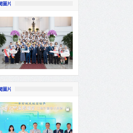
聞圖片
視察
會
貴賓共同
聞圖片
體系