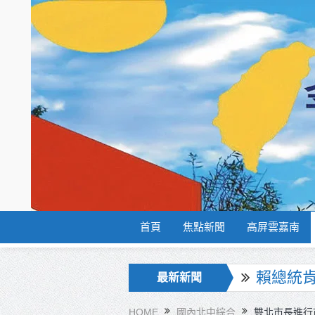
首頁
焦點新聞
高屏雲嘉南
海巡署
最新新聞
北市鮮奶
HOME
國內北中綜合
雙北市長進行