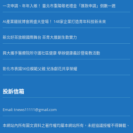
一次申請、年年入帳！ 臺北市重陽敬老禮金「匯款申請」倒數一週
AI產業鏈就博會將盛大登場！ 148家企業打造青年科技新未來
新北好茶放眼國際舞台 茶青大展創生軟實力
興大攜手醫療院所守護社區健康 舉辦健康義診暨衛教活動
彰化市表揚56位模範父親 兒孫獻花共享榮耀
投訴信箱
Email: tnews11111@gmail.com
本網站內所有圖文資料之著作權均屬本網站所有，未經協議授權不得轉載、