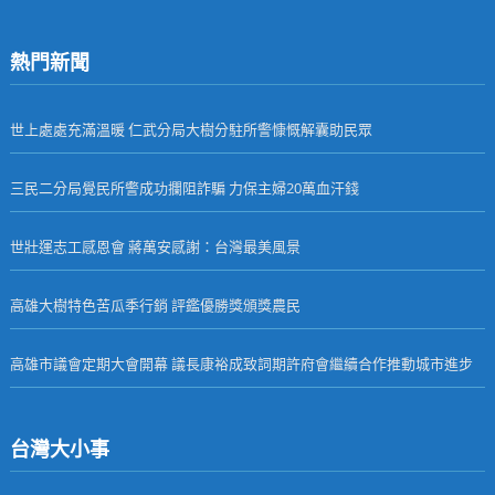
熱門新聞
世上處處充滿溫暖 仁武分局大樹分駐所警慷慨解囊助民眾
三民二分局覺民所警成功攔阻詐騙 力保主婦20萬血汗錢
世壯運志工感恩會 蔣萬安感謝：台灣最美風景
高雄大樹特色苦瓜季行銷 評鑑優勝獎頒獎農民
高雄市議會定期大會開幕 議長康裕成致詞期許府會繼續合作推動城市進步
台灣大小事