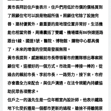
黃市長拜訪住戶後表示，住戶們用低於市價的價格買到
一次申請、年年入帳！ 臺北市重陽
了照顧住宅可以說是物超所值。照顧住宅除了設施完
敬老禮金「匯款申請」倒數一週
善、建材優質外，最重要的是地理位置非常好，生活機
能也相當完善，周邊囊括了雙鐵、機場還有86快速道路
跟台1線、國道1號，醫院、博物館、購物中心都具備
了，未來的增值的空間是發展無限。
黃市長提到，感謝賴前市長帶領著市府團隊想出專案照
顧住宅，這樣好的一個方式。市政是一棒接一棒的，從
過去的賴前市長、李前市長，一路努力，接下來，市府
亦會盡全力來配合，與住戶溝通，在法令規範內持續協
助民眾各項需求。
住戶之一的溫先生是一位年輕室內設計師，他表示鐵路
地下化受拆遷是一個都市更新的過程，雖捨不得離開原