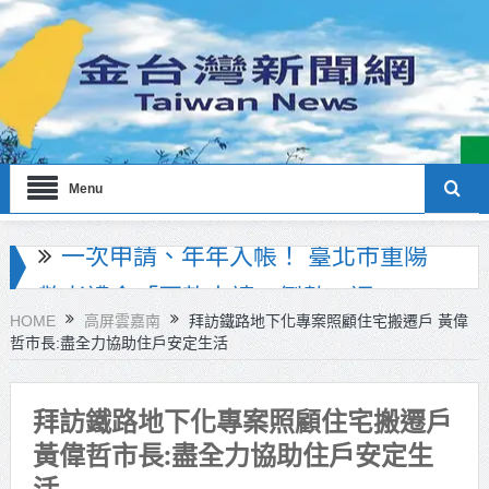
Menu
AI產業鏈就博會將盛大登場！ 148家
企業打造青年科技新未來
HOME
高屏雲嘉南
拜訪鐵路地下化專案照顧住宅搬遷戶 黃偉
哲市長:盡全力協助住戶安定生活
新北好茶放眼國際舞台 茶青大展創
生軟實力
拜訪鐵路地下化專案照顧住宅搬遷戶
興大攜手醫療院所守護社區健康 舉
黃偉哲市長:盡全力協助住戶安定生
辦健康義診暨衛教活動
活