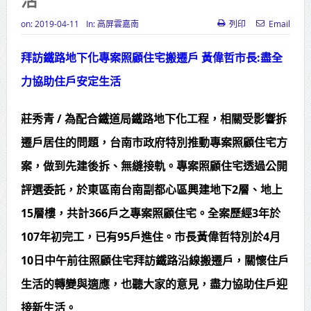
彰化市表揚56位模範父親 兒孫獻花
on:
2019-04-11
In:
高屏雲嘉南
列印
Email
共享榮耀
拜訪鐵路地下化專案照顧住宅搬遷戶 黃偉哲市長:盡全
克明宮「關公文化節」攝影展 彰顯
力協助住戶安定生活
南投13鄉鎮市之美
莊秀青 / 為配合鐵道局鐵路地下化工程，相關受影響拆
美濃龍山國小母語耀寰宇 勇奪特優
遷戶居住的問題，台南市政府特別推動專案照顧住宅方
南市「做工行善團」發揚大愛精神
案，做到先建後拆、無縫接軌。專案照顧住宅透過公開
將暖流送入寒門 完成第333戶修繕案
評選委託，於東區南台南副都心區興建地下2層、地上
總統接見日本戰略研究論壇暨福和
15層樓，共計366戶之專案照顧住宅。全案歷經3年於
會訪團 盼深化臺日合作促進印太和平
107年初完工，已有95戶進住。市長黃偉哲特別於4月
繁榮
10日中午前往照顧住宅拜訪鐵路沿線搬遷戶，關懷住戶
北市政府員工親子日登場！ 蔣萬
生活的轉變與適應，也聽大家的意見，盡力協助住戶迎
安：亮眼市政榮譽歸功每一位同仁
接新生活。