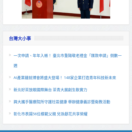
台灣大小事
一次申請、年年入帳！ 臺北市重陽敬老禮金「匯款申請」倒數一
週
AI產業鏈就博會將盛大登場！ 148家企業打造青年科技新未來
新北好茶放眼國際舞台 茶青大展創生軟實力
興大攜手醫療院所守護社區健康 舉辦健康義診暨衛教活動
彰化市表揚56位模範父親 兒孫獻花共享榮耀