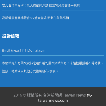
雙北合作里程碑！萬大線動態測試 侯友宜蔣萬安攜手視察
高齡健康產業博覽會8/7盛大登場 新北形象館亮相
投訴信箱
Email: tnews11111@gmail.com
本網站內所有圖文資料之著作權均屬本網站所有，未經協議授權不得轉載、
連接、轉貼或以其他方式複製發布/發表。
2016 © 版權所有 台灣新聞網 Taiwan News
tw-
taiwannews.com