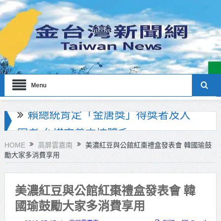
Menu
海巡署南部分署主官大換血 蔡順元
勉提升巡防戰力
HOME
高屏雲嘉南
美濃紅豆與公館紅棗禮盒發表會 韓國瑜鼓
勵大家多消費享用
北市鮮奶週報再升級！8月31日補助
擴大至國中生
美濃紅豆與公館紅棗禮盒發表會 韓
雙北合作里程碑！萬大線動態測試
國瑜鼓勵大家多消費享用
侯友宜蔣萬安攜手視察