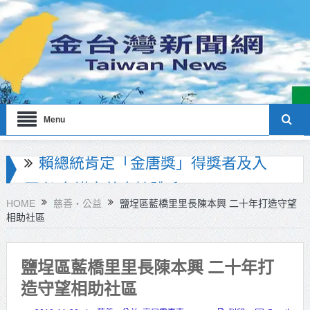
Menu
海巡署南部分署主官大換血 蔡順元
勉提升巡防戰力
HOME
慈善‧公益
鹽埕區藍橋里里長陳本興 二十年打造守望
相助社區
北市鮮奶週報再升級！8月31日補助
擴大至國中生
鹽埕區藍橋里里長陳本興 二十年打
雙北合作里程碑！萬大線動態測試
造守望相助社區
侯友宜蔣萬安攜手視察