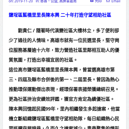
on:
2019-11-20
In:
慈善‧公益
,
高屏雲嘉南
列印
Email
高齡健康產業博覽會8/7盛大登場 新
鹽埕區藍橋里里長陳本興 二十年打造守望相助社區
北形象館亮相
打鐵厝北側產業園區產業設施公共
劉貴仁 / 隨著時代演變社區大樓林立，多了便利卻
動土創造千個就業機會
少了過往的人情味。高雄市就有一位民選里長，堅守崗
位服務基層逾十六年，致力營造社區里鄰相互助人的優
高雄「三民運動中心」市長陳其
質氛圍，打造出幸福宜居的社區。
邁、運動部長李洋各界貴賓共同揭幕
這位高市鹽埕區藍橋里里長陳本興，曾當選高雄市第
高雄東照山關帝廟全國國中小學書
三、四屆及縣市合併後的第一、二屆里長。曾因為熱心
法比賽 圓滿落幕
推動環保運動傑出表現，經環保署表揚榮獲總統召見。
賴清德總統主持將官晉任 期勉精進
更為社區拚治安績效評鑑，獲官方肯定為績優社區。
不對稱戰力
陳本興回憶起民國99年，里內相繼發生多起搶案，他當
蔣萬安再拋出「倒閣說」 喊推陳其
機立斷組織鹽埕區藍橋里守望相助隊，每日組織熱心民
邁組閣
眾巡邏空屋暗巷，久而久之搶案減少，毒蟲聚集的情形