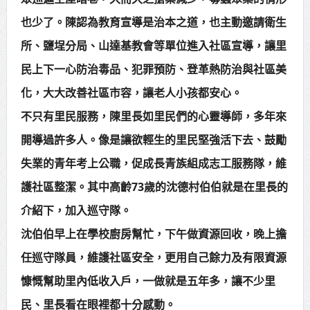
賴總統肯定「金唐獎」得獎者及入
也少了。陳認為教育宣導是治本之道，也主動邀請衛生
所、鹽埕分局、山達基教會等單位進入社區宣導，讓里
圍者 允諾完善支持體系
民上下一心防治毒品、犯罪預防、登革熱防治與社區美
化，大大改善社區市容，讓老人小孩都安心。
不只有里民服務，陳里長如里民們的心靈導師，多年來
開導過許多人。像是讓欲輕生的里民堅強活下去、鼓勵
失業的青年考上公職，促成長青族組成志工服務隊，維
護社區整潔。其中高齡73歲的沈德村伯伯就是在里長的
介紹下，加入巡守隊。
沈伯伯早上在學校廚房幫忙，下午做資源回收，晚上擔
任巡守隊員，維護社區安全，更用自己餘力及有限資源
慷慨幫助里內低收入戶，一做就是五年多，讓不少里
民、里長看在眼裡都十分感動。