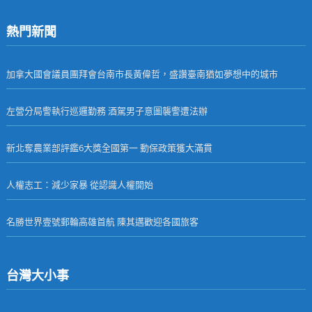
熱門新聞
加拿大國會議員團拜會台南市長黃偉哲，盛讚臺南猶如夢想中的城市
左營分局警執行巡邏勤務 酒駕男子意圖襲警遭法辦
新北奪農業部評鑑6大獎全國第一 動保政策獲大滿貫
人權志工：減少家暴 從認識人權開始
名勝世界壹號郵輪高雄首航 陳其邁歡迎各國旅客
台灣大小事