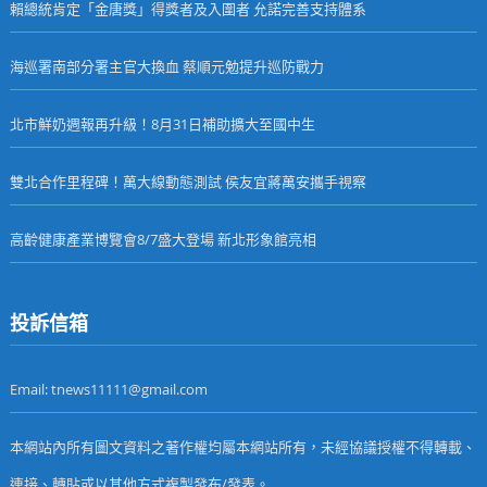
賴總統肯定「金唐獎」得獎者及入圍者 允諾完善支持體系
海巡署南部分署主官大換血 蔡順元勉提升巡防戰力
北市鮮奶週報再升級！8月31日補助擴大至國中生
雙北合作里程碑！萬大線動態測試 侯友宜蔣萬安攜手視察
高齡健康產業博覽會8/7盛大登場 新北形象館亮相
投訴信箱
Email: tnews11111@gmail.com
本網站內所有圖文資料之著作權均屬本網站所有，未經協議授權不得轉載、
連接、轉貼或以其他方式複製發布/發表。