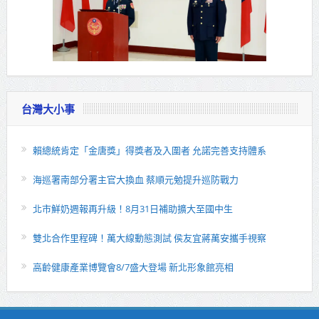
台灣大小事
賴總統肯定「金唐獎」得獎者及入圍者 允諾完善支持體系
海巡署南部分署主官大換血 蔡順元勉提升巡防戰力
北市鮮奶週報再升級！8月31日補助擴大至國中生
雙北合作里程碑！萬大線動態測試 侯友宜蔣萬安攜手視察
高齡健康產業博覽會8/7盛大登場 新北形象館亮相