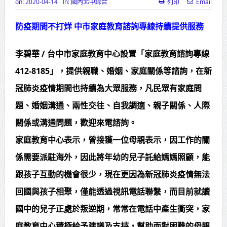
on:
2020-04-14
In:
國內北中綜合
列印
Email
高齡健康產業博覽會8/7盛大登場 新
防疫期間不打烊 中市家庭教育諮詢專線持續提供服務
北形象館亮相
打鐵厝北側產業園區產業設施公共
李碧華 / 台中市家庭教育中心設置「家庭教育諮詢專線
動土創造千個就業機會
412-8185」，提供親職、婚姻、家庭關係等諮詢，在新
冠肺炎疫情期間也持續為大眾服務，凡民眾有家庭問
高雄「三民運動中心」市長陳其
題、婚姻溝通、兩性交往、自我調適、親子關係、人際
邁、運動部長李洋各界貴賓共同揭幕
關係或溝通問題，歡迎來電諮詢。
高雄東照山關帝廟全國國中小學書
家庭教育中心表示，曾接獲一位母親表示，因工作的關
法比賽 圓滿落幕
係需要派駐海外，因此將年幼的兒子託給媽媽照顧，能
賴清德總統主持將官晉任 期勉精進
跟孩子互動的機會很少，現在更因為新冠肺炎疫情無法
不對稱戰力
回國與孩子相聚，僅能透過視訊電話聯繫，而目前就讀
蔣萬安再拋出「倒閣說」 喊推陳其
國中的兒子正處於叛逆期，常常在電話中產生衝突，家
邁組閣
庭教育中心積極給予建議及支持，幫助面對困難的母親