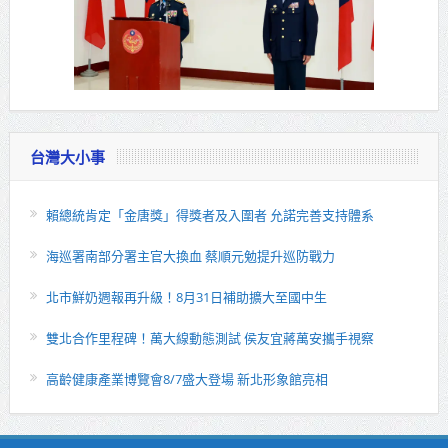
台灣大小事
賴總統肯定「金唐獎」得獎者及入圍者 允諾完善支持體系
海巡署南部分署主官大換血 蔡順元勉提升巡防戰力
北市鮮奶週報再升級！8月31日補助擴大至國中生
雙北合作里程碑！萬大線動態測試 侯友宜蔣萬安攜手視察
高齡健康產業博覽會8/7盛大登場 新北形象館亮相