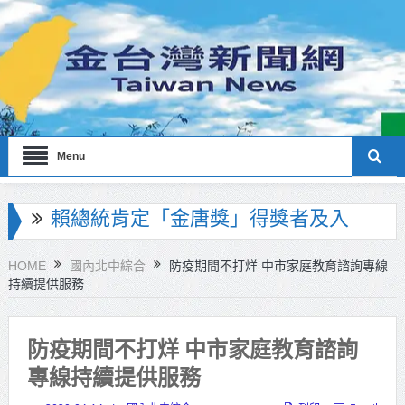
Menu
海巡署南部分署主官大換血 蔡順元
勉提升巡防戰力
HOME
國內北中綜合
防疫期間不打烊 中市家庭教育諮詢專線
持續提供服務
北市鮮奶週報再升級！8月31日補助
擴大至國中生
防疫期間不打烊 中市家庭教育諮詢
雙北合作里程碑！萬大線動態測試
專線持續提供服務
侯友宜蔣萬安攜手視察