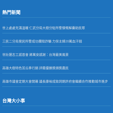
熱門新聞
世上處處充滿溫暖 仁武分局大樹分駐所警慷慨解囊助民眾
三民二分局覺民所警成功攔阻詐騙 力保主婦20萬血汗錢
世壯運志工感恩會 蔣萬安感謝：台灣最美風景
高雄大樹特色苦瓜季行銷 評鑑優勝獎頒獎農民
高雄市議會定期大會開幕 議長康裕成致詞期許府會繼續合作推動城市進步
台灣大小事