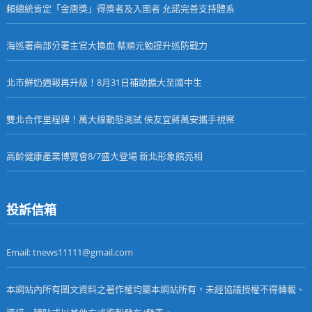
賴總統肯定「金唐獎」得獎者及入圍者 允諾完善支持體系
海巡署南部分署主官大換血 蔡順元勉提升巡防戰力
北市鮮奶週報再升級！8月31日補助擴大至國中生
雙北合作里程碑！萬大線動態測試 侯友宜蔣萬安攜手視察
高齡健康產業博覽會8/7盛大登場 新北形象館亮相
投訴信箱
Email: tnews11111@gmail.com
本網站內所有圖文資料之著作權均屬本網站所有，未經協議授權不得轉載、