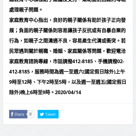
賴總統肯定「金唐獎」得獎者及入
處理親子問題。
家庭教育中心指出，良好的親子關係有助於孩子正向發
圍者 允諾完善支持體系
展；負面的親子關係則容易讓孩子反抗或有自暴自棄的
行為，如親子之間溝通不良，容易產生代溝或衝突。若
民眾遇到關於親職、婚姻、家庭關係等問題，歡迎電洽
家庭教育諮詢專線，市話請撥412-8185、手機請撥02-
412-8185，服務時間為週一至週六(國定假日除外)上午
9時至12時、下午2時至5時，以及週一至週五(國定假日
除外)晚上6時至9時。2020/04/14
Share
Tweet
0