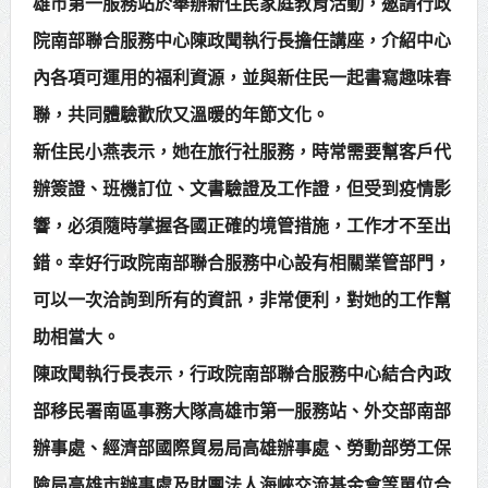
雄市第一服務站於舉辦新住民家庭教育活動，邀請行政
賴總統肯定「金唐獎」得獎者及入
院南部聯合服務中心陳政聞執行長擔任講座，介紹中心
圍者 允諾完善支持體系
內各項可運用的福利資源，並與新住民一起書寫趣味春
聯，共同體驗歡欣又溫暖的年節文化。
新住民小燕表示，她在旅行社服務，時常需要幫客戶代
辦簽證、班機訂位、文書驗證及工作證，但受到疫情影
響，必須隨時掌握各國正確的境管措施，工作才不至出
錯。幸好行政院南部聯合服務中心設有相關業管部門，
可以一次洽詢到所有的資訊，非常便利，對她的工作幫
助相當大。
陳政聞執行長表示，行政院南部聯合服務中心結合內政
部移民署南區事務大隊高雄市第一服務站、外交部南部
辦事處、經濟部國際貿易局高雄辦事處、勞動部勞工保
險局高雄市辦事處及財團法人海峽交流基金會等單位合