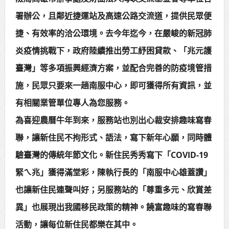
署辦公，且鄰近捷運站及高速公路交流道，提供民眾便
捷、有效率的洽公環境。去今年迄今，在嚴峻的新冠肺
炎疫情挑戰下，政府陸續推出勞工紓困貸款、「兆元護
臺灣」等多項振興經濟方案，並配合完善的防疫境管措
施，民眾只要來一趟南服中心，即可獲得所有資訊，並
有相關業管單位專人為您服務。
為喜迎農曆牛年到來，服務站也別出心裁安排趣味寫春
聯，讓新住民不拘形式、語法，寫下新年心願，同時體
驗臺灣的傳統年節文化。新住民秀秀寫下「COVID-19
緊ㄟ兆」獲得滿堂彩，陳執行長的「南服中心雄蓋讚」
也讓新住民連聲叫好；另服務站的「尊重多元、欣賞差
異」也展現出我國移民政策的精神。饒富趣味的寫春聯
活動，讓每位新住民都樂在其中。