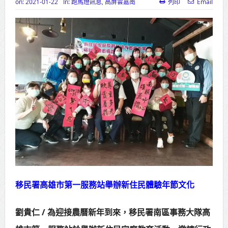
on:
2021-01-22
In:
跑馬燈訊息
,
高屏雲嘉南
列印
Email
高齡健康產業博覽會8/7盛大登場 新
北形象館亮相
打鐵厝北側產業園區產業設施公共
動土創造千個就業機會
高雄「三民運動中心」市長陳其
邁、運動部長李洋各界貴賓共同揭幕
高雄東照山關帝廟全國國中小學書
法比賽 圓滿落幕
賴清德總統主持將官晉任 期勉精進
移民署高雄市第一服務站舉辦新住民體驗年節文化
不對稱戰力
蔣萬安再拋出「倒閣說」 喊推陳其
劉貴仁 / 為迎接農曆新年到來，移民署南區事務大隊高
邁組閣