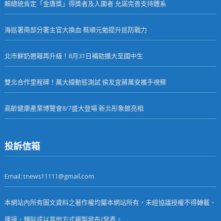
賴總統肯定「金唐獎」得獎者及入圍者 允諾完善支持體系
海巡署南部分署主官大換血 蔡順元勉提升巡防戰力
北市鮮奶週報再升級！8月31日補助擴大至國中生
雙北合作里程碑！萬大線動態測試 侯友宜蔣萬安攜手視察
高齡健康產業博覽會8/7盛大登場 新北形象館亮相
投訴信箱
Email: tnews11111@gmail.com
本網站內所有圖文資料之著作權均屬本網站所有，未經協議授權不得轉載、
連接、轉貼或以其他方式複製發布/發表。