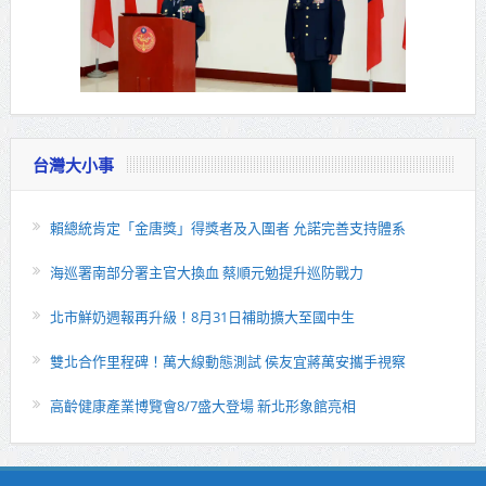
台灣大小事
賴總統肯定「金唐獎」得獎者及入圍者 允諾完善支持體系
海巡署南部分署主官大換血 蔡順元勉提升巡防戰力
北市鮮奶週報再升級！8月31日補助擴大至國中生
雙北合作里程碑！萬大線動態測試 侯友宜蔣萬安攜手視察
高齡健康產業博覽會8/7盛大登場 新北形象館亮相