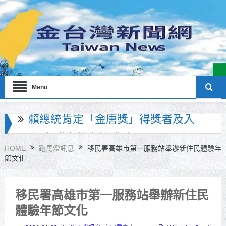
Menu
海巡署南部分署主官大換血 蔡順元
勉提升巡防戰力
HOME
跑馬燈訊息
移民署高雄市第一服務站舉辦新住民體驗年
節文化
北市鮮奶週報再升級！8月31日補助
擴大至國中生
移民署高雄市第一服務站舉辦新住民
雙北合作里程碑！萬大線動態測試
體驗年節文化
侯友宜蔣萬安攜手視察