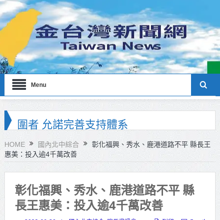
Menu
海巡署南部分署主官大換血 蔡順元
勉提升巡防戰力
HOME
國內北中綜合
彰化福興、秀水、鹿港道路不平 縣長王
惠美：投入逾4千萬改善
北市鮮奶週報再升級！8月31日補助
擴大至國中生
彰化福興、秀水、鹿港道路不平 縣
雙北合作里程碑！萬大線動態測試
長王惠美：投入逾4千萬改善
侯友宜蔣萬安攜手視察