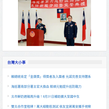
台灣大小事
賴總統肯定「金唐獎」得獎者及入圍者 允諾完善支持體系
海巡署南部分署主官大換血 蔡順元勉提升巡防戰力
北市鮮奶週報再升級！8月31日補助擴大至國中生
雙北合作里程碑！萬大線動態測試 侯友宜蔣萬安攜手視察