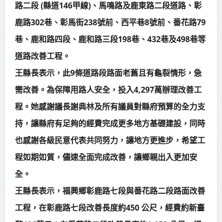
路二段 (縣道146甲線)、馬鳴路及鹿東路二段道路、彰
賴總統肯定「金唐獎」得獎者及入
鹿路302巷、彰馬街238號前、西平巷8號前、番花路79
圍者 允諾完善支持體系
巷、鹿和路四段、鹿和路三段198巷、432巷及498巷等
道路改善工程。
王縣長表示，此9條道路段路面老舊且有龜裂情形，急
需改善。為保障用路人安全，投入4,297萬辦理改善工
程。她感謝議長謝典林及所有議員對縣府預算的全力支
持，讓縣府有足夠的經費完成更多地方基礎建設，同時
也感謝各級民意代表共同努力，讓地方更進步，希望工
程如期如質，儘速全面完成改善，讓鄉親出入更加安
全。
王縣長表示，福興鄉彰鹿路七段與番花路二段路面改善
工程，在彰鹿路七段改善長度約450 公尺，經費約新臺