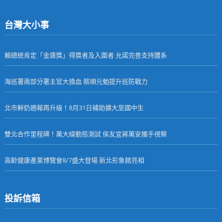
台灣大小事
賴總統肯定「金唐獎」得獎者及入圍者 允諾完善支持體系
海巡署南部分署主官大換血 蔡順元勉提升巡防戰力
北市鮮奶週報再升級！8月31日補助擴大至國中生
雙北合作里程碑！萬大線動態測試 侯友宜蔣萬安攜手視察
高齡健康產業博覽會8/7盛大登場 新北形象館亮相
投訴信箱