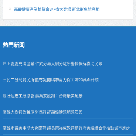
高齡健康產業博覽會8/7盛大登場 新北形象館亮相
熱門新聞
世上處處充滿溫暖 仁武分局大樹分駐所警慷慨解囊助民眾
三民二分局覺民所警成功攔阻詐騙 力保主婦20萬血汗錢
世壯運志工感恩會 蔣萬安感謝：台灣最美風景
高雄大樹特色苦瓜季行銷 評鑑優勝獎頒獎農民
高雄市議會定期大會開幕 議長康裕成致詞期許府會繼續合作推動城市進步