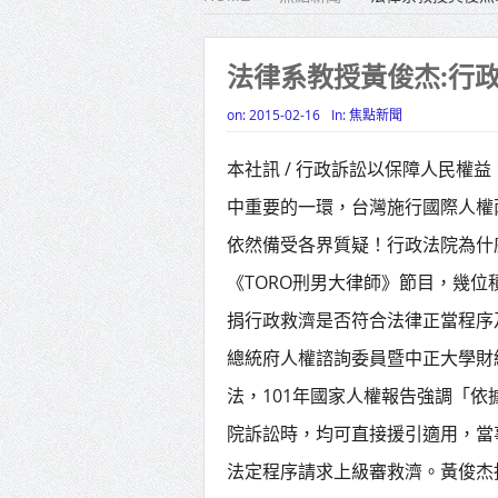
雙北合
高齡健康
法律系教授黃俊杰:行
打鐵厝
on:
2015-02-16
In:
焦點新聞
高雄「
本社訊 / 行政訴訟以保障人民權
揭幕
中重要的一環，台灣施行國際人權
高雄東
依然備受各界質疑！行政法院為什麼
賴清德
《TORO刑男大律師》節目，幾
蔣萬安
捐行政救濟是否符合法律正當程序
總統府人權諮詢委員暨中正大學財
賴總統
法，101年國家人權報告強調「
院訴訟時，均可直接援引適用，當
法定程序請求上級審救濟。黃俊杰