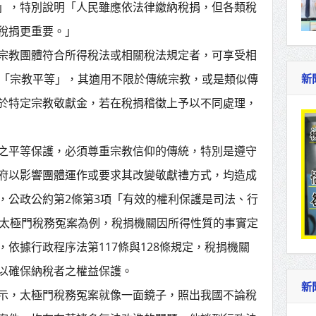
」，特別說明「人民雖應依法律繳納稅捐，但各類稅
稅捐更重要。」
宗教團體符合所得稅法或相關稅法規定者，可享受相
條「宗教平等」，其適用不限於傳統宗教，或是類似傳
新
於特定宗教敬獻金，若在稅捐稽徵上予以不同處理，
之平等保護，必須尊重宗教信仰的傳統，特別是遵守
府以影響團體運作或要求其改變敬獻禮方式，均造成
，公政公約第2條第3項「有效的權利保護是司法、行
年太極門稅務冤案為例，稅捐機關因所得性質的事實定
依據行政程序法第117條與128條規定，稅捐機關
以確保納稅者之權益保護。
新
示，太極門稅務冤案就像一面鏡子，照出我國不論稅