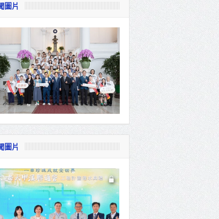
聞圖片
視察
會
貴賓共同
聞圖片
體系