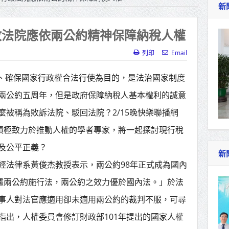
新
作里程碑！萬大線動態測試 侯友宜蔣萬安攜手
產業博覽會8/7盛大登場 新北形象館亮相
政法院應依兩公約精神保障納稅人權
北側產業園區產業設施公共動土創造千個就業機
列印
Email
三民運動中心」市長陳其邁、運動部長李洋各界
益、確保國家行政權合法行使為目的，是法治國家制度
兩公約五周年，但是政府保障納稅人基本權利的誠意
照山關帝廟全國國中小學書法比賽 圓滿落幕
被稱為敗訴法院、駁回法院？2/15晚快樂聯播網
總統主持將官晉任 期勉精進不對稱戰力
位積極致力於推動人權的學者專家，將一起探討現行稅
再拋出「倒閣說」 喊推陳其邁組閣
及公平正義？
新
經法律系黃俊杰教授表示，兩公約98年正式成為國內
肯定「金唐獎」得獎者及入圍者 允諾完善支持
依據兩公約施行法，兩公約之效力優於國內法。」於法
事人對法官應適用卻未適用兩公約的裁判不服，可尋
指出，人權委員會修訂財政部101年提出的國家人權