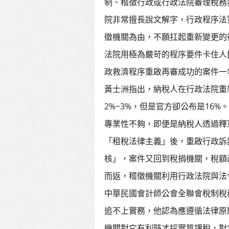
制、稽徵行政或行政法院審理稅務
院非常擅長說文解字，行政程序法
徵機關為由，不願扛起重新變更的
法院用極為嚴苛的程序要件卡住人
政救濟程序重啟再審成功的案件一
黃士洲指出，納稅人在行政法院重
2%~3%，但是官方卻公布是16
專業性不夠，即便是納稅人透過釋
「租稅法律主義」後，重啟行政訴
核」，案件又回到稅捐機關，稅額
而返，稽徵機關利用行政法院與法
中華民國會計師公會全聯會稅制稅
追不上實務，他認為應遵循法律原
機關對它有利時才採實質課稅，對