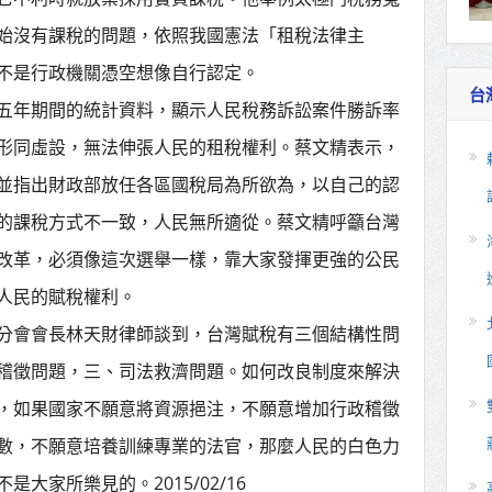
始沒有課稅的問題，依照我國憲法「租稅法律主
不是行政機關憑空想像自行認定。
台
五年期間的統計資料，顯示人民稅務訴訟案件勝訴率
形同虛設，無法伸張人民的租稅權利。蔡文精表示，
並指出財政部放任各區國稅局為所欲為，以自己的認
的課稅方式不一致，人民無所適從。蔡文精呼籲台灣
改革，必須像這次選舉一樣，靠大家發揮更強的公民
人民的賦稅權利。
分會會長林天財律師談到，台灣賦稅有三個結構性問
稽徵問題，三、司法救濟問題。如何改良制度來解決
，如果國家不願意將資源挹注，不願意增加行政稽徵
數，不願意培養訓練專業的法官，那麼人民的白色力
大家所樂見的。2015/02/16