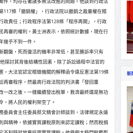
案件，均存在著諸多無法改進的問題。他談到行政法
第117條「撤銷權」，行政法院以撤銷之裁量權在稽
行政責任；行政程序法第128條「程序再開」，行政
民再審的權利。黃士洲表示，依照統計數據，現在行
年幾乎不到一件。
新翻盤，死而復活的機率非常低，甚至勝訴率只有
%。他探討其背後結構性因素，除了訴訟過程中法官的
憲，大法官認定稽徵機關的解釋函令違反憲法第19條
新
訟再審程序，然最高行政法院的判決書「發回重
改一改之後，一樣繼續發出稅單，救濟最終還是無功
令，將人民的權利架空了。
務委員會主任委員蔡文精會計師談到，法律規定永遠
則與精神，依據實質課稅原則來認定課稅；然而稅捐
它不利時就放棄採用實質課稅。他舉例太極門稅務冤