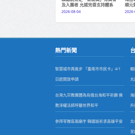
及入圍者 允諾完善支持體系
順元
2026-08-04
2026-
熱門新聞
智慧城市再進步 「臺南市市民卡」4/1
賴
日起開放申請
允
台灣九宗教團體為烏俄台海和平祈願 佛
海
教淨耀法師呼籲世界和平
升
參拜苓雅區兩廟宇 韓國瑜祈求高雄平安
北
至