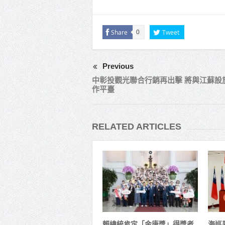
Share
Tweet
0
Previous
中彰投觀光聯合行銷再出擊 將與江蘇設
作平臺
RELATED ARTICLES
賴總統肯定「金唐獎」得獎者
海巡