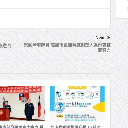
Next
慰訪清潔隊員 高雄市長陳菊感謝眾人為市容整
旅遊合
潔努力
署南部分署主官大換血 蔡
北市鮮奶週報再升級！8月31