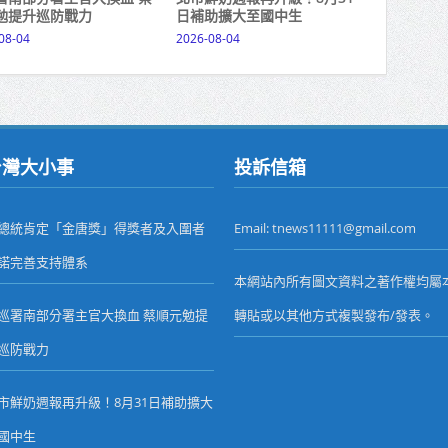
勉提升巡防戰力
日補助擴大至國中生
08-04
2026-08-04
台灣大小事
投訴信箱
總統肯定「金唐獎」得獎者及入圍者
Email: tnews11111@gmail.com
諾完善支持體系
本網站內所有圖文資料之著作權均屬
巡署南部分署主官大換血 蔡順元勉提
轉貼或以其他方式複製發布/發表。
巡防戰力
市鮮奶週報再升級！8月31日補助擴大
國中生