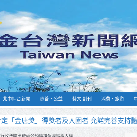
北中綜合新聞
慈善‧公益
藝文.副刊
消費‧旅遊
南部分署主官大換血 蔡順元勉提升巡防戰力
週報再升級！8月31日補助擴大至國中生
:行政法院應依兩公約精神保障納稅人權