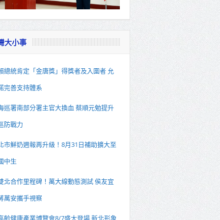
灣大小事
賴總統肯定「金唐獎」得獎者及入圍者 允
諾完善支持體系
海巡署南部分署主官大換血 蔡順元勉提升
巡防戰力
北市鮮奶週報再升級！8月31日補助擴大至
國中生
雙北合作里程碑！萬大線動態測試 侯友宜
蔣萬安攜手視察
高齡健康產業博覽會8/7盛大登場 新北形象