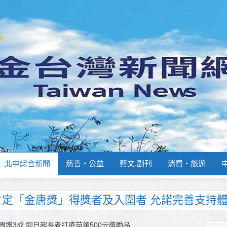
北中綜合新聞
慈善‧公益
藝文.副刊
消費‧旅遊
南部分署主官大換血 蔡順元勉提升巡防戰力
週報再升級！8月31日補助擴大至國中生
周增3成 即日起長者打疫苗領500元獎勵品