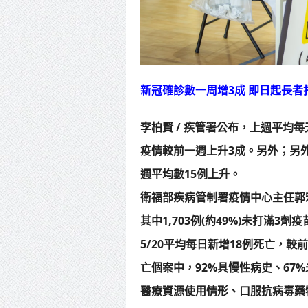
新冠確診數一周增3成 即日起長者
李柏賢 / 疾管署公布，上週平均每天
疫情較前一週上升3成。另外；另外
週平均數15例上升。
衛福部疾病管制署疫情中心主任郭宏
其中1,703例(約49%)未打滿3劑疫
5/20平均每日新增18例死亡，較前
亡個案中，92%具慢性病史、67
醫療資源使用情形、口服抗病毒藥