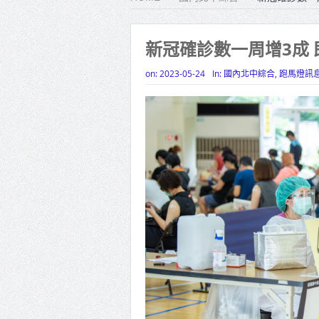
雙北合
高齡健康
新冠確診數一周增3成 
打鐵厝
on:
2023-05-24
In:
國內北中綜合
,
跑馬燈訊
高雄「
揭幕
高雄東
賴清德
蔣萬安
賴總統