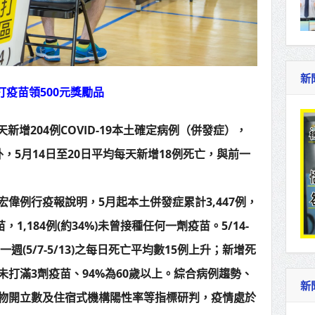
新
打疫苗領500元獎勵品
新增204例COVID-19本土確定病例（併發症），
，5月14日至20日平均每天新增18例死亡，與前一
偉例行疫報說明，5月起本土併發症累計3,447例，
苗，1,184例(約34%)未曾接種任何一劑疫苗。5/14-
一週(5/7-5/13)之每日死亡平均數15例上升；新增死
%未打滿3劑疫苗、94%為60歲以上。綜合病例趨勢、
新
物開立數及住宿式機構陽性率等指標研判，疫情處於