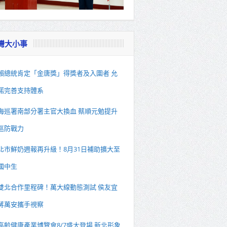
灣大小事
賴總統肯定「金唐獎」得獎者及入圍者 允
諾完善支持體系
海巡署南部分署主官大換血 蔡順元勉提升
巡防戰力
北市鮮奶週報再升級！8月31日補助擴大至
國中生
雙北合作里程碑！萬大線動態測試 侯友宜
蔣萬安攜手視察
高齡健康產業博覽會8/7盛大登場 新北形象