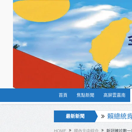
首頁
焦點新聞
高屏雲嘉南
海巡署
最新新聞
北市鮮奶
HOME
國內北中綜合
新冠確診數一