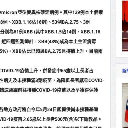
micron亞型變異株確定病例。其中129例本土個案
8例、XBB.1.16佔16例)、53例BA.2.75、3例
別為61例XBB (其中XBB.1.5佔14例、XBB.1.16
Q.1。近四週監測總計，XBB(48%)成為本土主流病毒
.1(5%)，XBB佔比已超過BA.2.75且持續上升，目前兩
VID-19疫情上升，併發症中65歲以上長者占
新
性病史及未接種滿3劑疫苗，為降低長者感染COVID-
速踴躍前往接種COVID-19疫苗以及早獲得保護
各地方政府將自今年5月24日起提供尚未接種基礎
D-19疫苗之65歲以上長者500元(含)以下衛教品。