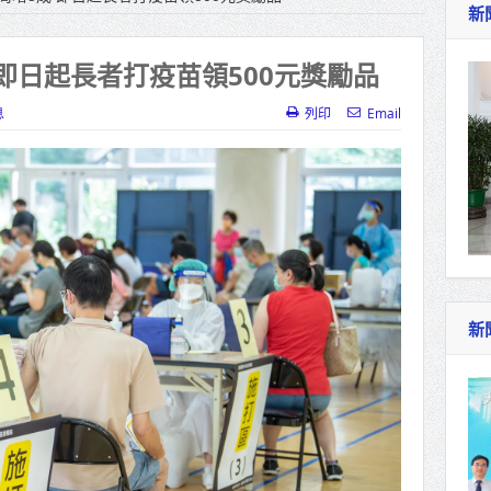
新
作里程碑！萬大線動態測試 侯友宜蔣萬安攜手
產業博覽會8/7盛大登場 新北形象館亮相
即日起長者打疫苗領500元獎勵品
北側產業園區產業設施公共動土創造千個就業機
息
列印
Email
三民運動中心」市長陳其邁、運動部長李洋各界
照山關帝廟全國國中小學書法比賽 圓滿落幕
總統主持將官晉任 期勉精進不對稱戰力
再拋出「倒閣說」 喊推陳其邁組閣
新
肯定「金唐獎」得獎者及入圍者 允諾完善支持