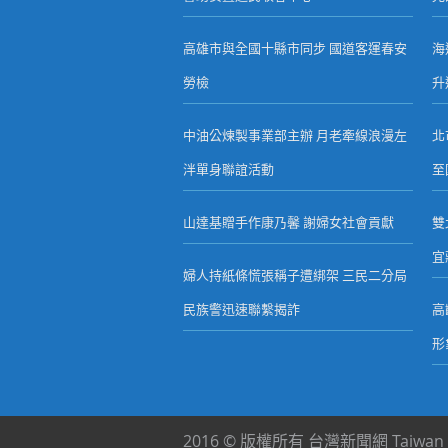
高雄市與全國十縣市同步 國道客運春安
海
勞檢
升
中油公煉製事業部主辦 月老牽線浪漫左
北
泮單身聯誼活動
至
山達基贈手作康乃馨 謝婦女社會貢獻
雙
宜
婦人持紙條慌張稱子遭綁架 三民二分局
民族警迅速聯繫揭詐
高
形
2016 © 版權所有 台灣新聞網 Taiwan