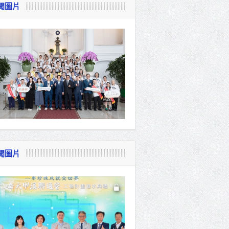
聞圖片
視察
會
貴賓共同
聞圖片
體系