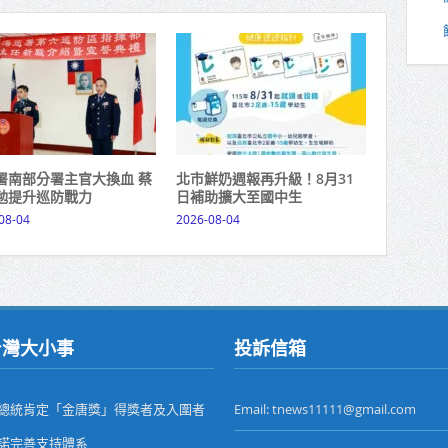
署南部分署主官大換血 蔡
北市鮮奶週報再升級！8月31
勉提升巡防戰力
日補助擴大至國中生
08-04
2026-08-04
台灣大小事
投訴信箱
總統肯定「金唐獎」得獎者及入圍者
Email: tnews11111@gmail.com
諾完善支持體系