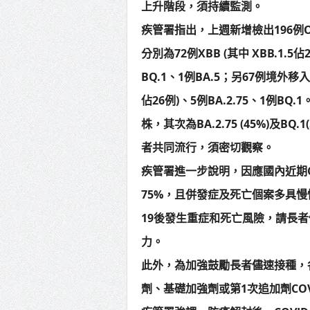
上升階段，須持續監測。
疾管署指出，上週新增檢出196例O
分別為72例XBB (其中 XBB.1.5佔2
BQ.1、1例BA.5；另67例境外移入分
佔26例)、5例BA.2.75、1例B
株，其次為BA.2.75 (45%)及BQ
者共同流行，須密切觀察。
疾管署進一步說明，因應國內近期CO
75%，且併發症及死亡個案多具慢
19後發生重症和死亡風險，請長者儘
力。
此外，為加強鼓勵長者儘速接種，
劑、基礎加強劑或第1次追加劑COVI