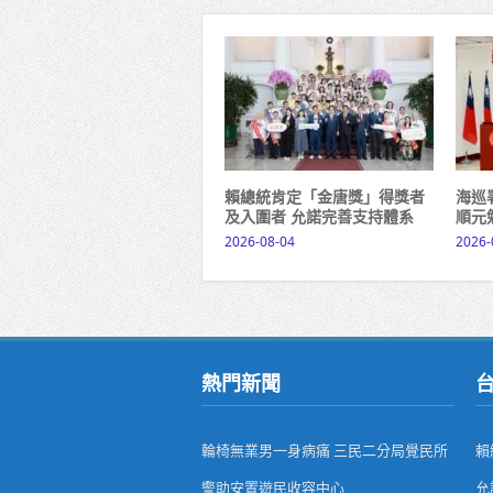
賴總統肯定「金唐獎」得獎者
海巡
及入圍者 允諾完善支持體系
順元
2026-08-04
2026-
熱門新聞
輪椅無業男一身病痛 三民二分局覺民所
賴
警助安置遊民收容中心
允