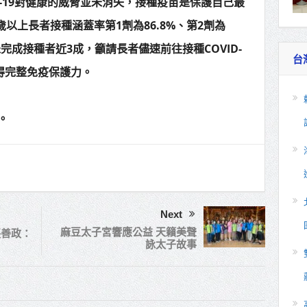
D-19對健康的威脅並未消失，接種疫苗是保護自己最
歲以上長者接種涵蓋率第1劑為86.8%、第2劑為
，未完成接種者近3成，籲請長者儘速前往接種COVID-
台
得完整免疫保護力。
。
Next
麻豆太子宮響應公益 天籟美聲
張善政：
詠太子故事