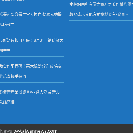
本網站內所有圖文資料之著作權均屬
巡署南部分署主官大換血 蔡順元勉提
轉貼或以其他方式複製發布/發表。
巡防戰力
市鮮奶週報再升級！8月31日補助擴大
國中生
北合作里程碑！萬大線動態測試 侯友
蔣萬安攜手視察
齡健康產業博覽會8/7盛大登場 新北
象館亮相
 News
tw-taiwannews.com