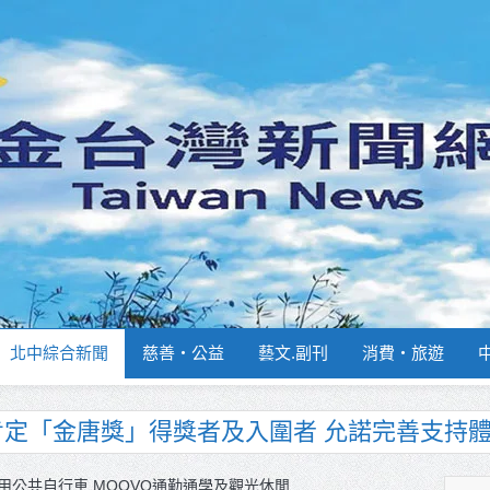
北中綜合新聞
慈善‧公益
藝文.副刊
消費‧旅遊
南部分署主官大換血 蔡順元勉提升巡防戰力
週報再升級！8月31日補助擴大至國中生
用公共自行車 MOOVO通勤通學及觀光休閒