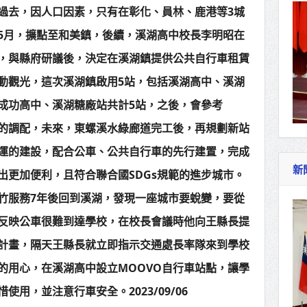
過去，因人口因素，只有在彰化、員林、鹿港等3城
5月，擴點至和美鎮，後續，溪湖高中校長李明昭在
，與縣府研議後，決定在溪湖鎮提供公共自行車租賃
動觀光，這次溪湖鎮啟用5站，包括溪湖高中、溪湖
成功高中、溪湖糖廠站共計5站，之後，會參考
輛的調配，未來，東螺溪水綠廊道完工後，再規劃新站
運的建設，配合公車、公共自行車的先行建置，完成
新
出更加便利，且符合聯合國SDGs規範的進步城市。
竹服務7年後回到溪湖，發現一座城市要蛻變，要從
反映公車很難到達學校，在校長會議時他向王縣長提
計畫，隔天王縣長就立即指示交通處長率隊來到學校
的用心，在溪湖高中設立MOOVO自行車站點，讓學
用，並注意行車安全。2023/09/06