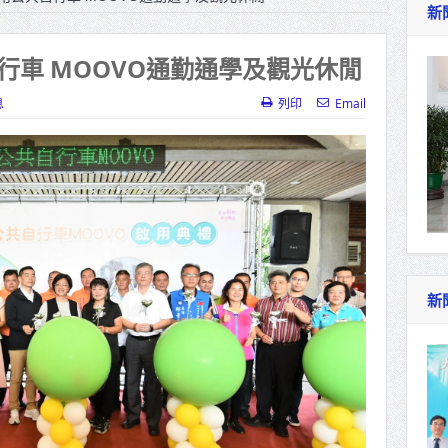
新
作里程碑！萬大線動態測試 侯友宜蔣萬安攜手
產業博覽會8/7盛大登場 新北形象館亮相
行車 MOOVO通勤通學及觀光休閒
北側產業園區產業設施公共動土創造千個就業機
息
列印
Email
三民運動中心」市長陳其邁、運動部長李洋各界
照山關帝廟全國國中小學書法比賽 圓滿落幕
總統主持將官晉任 期勉精進不對稱戰力
再拋出「倒閣說」 喊推陳其邁組閣
新
肯定「金唐獎」得獎者及入圍者 允諾完善支持