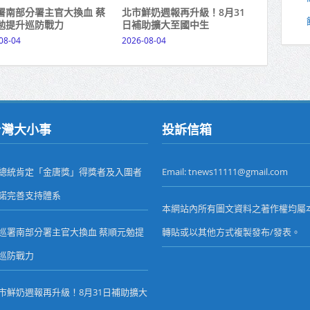
署南部分署主官大換血 蔡
北市鮮奶週報再升級！8月31
勉提升巡防戰力
日補助擴大至國中生
08-04
2026-08-04
台灣大小事
投訴信箱
總統肯定「金唐獎」得獎者及入圍者
Email: tnews11111@gmail.com
諾完善支持體系
本網站內所有圖文資料之著作權均屬
巡署南部分署主官大換血 蔡順元勉提
轉貼或以其他方式複製發布/發表。
巡防戰力
市鮮奶週報再升級！8月31日補助擴大