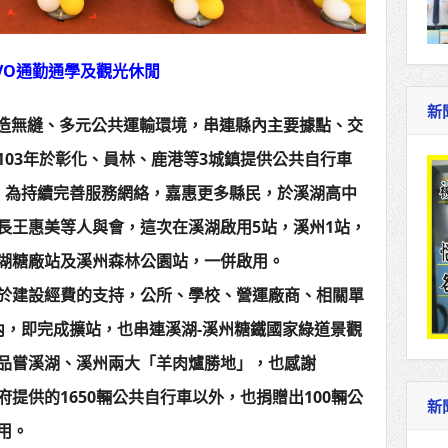
VO通勤通學及觀光休閒
新
打造無縫、多元公共運輸環境，串連縣內主要據點、交
103年於彰化、員林、鹿港等3城鎮提供公共自行車
，為持續完善服務網絡，嘉惠更多縣民，於溪湖高中
長王惠美等人與會，這次在溪湖啟用5站，溪州1站，
湖糖廠站及溪州森林公園站，一併啟用。
於建設經費的支持，公所、學校、營運廠商、相關單
內，即完成擴站，也串連溪湖-溪州糖鐵國家綠道景觀
品嘗溪湖、溪州兩大「羊肉爐勝地」，也感謝
府提供的1650輛公共自行車以外，也捐贈出100輛公
新
用。