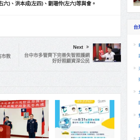
右六)、洪本成(左四)、劉珊伶(左六)等與會。
台
Next
台中市多管齊下完善失智照護網
高市教
好好照顧資深公民