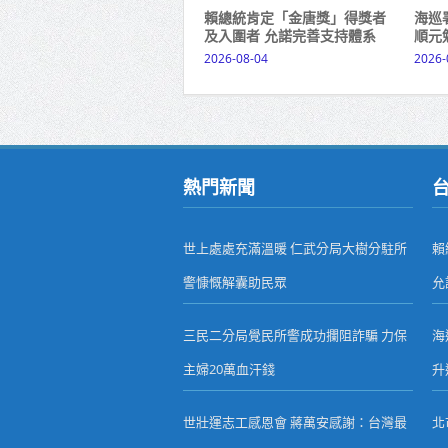
賴總統肯定「金唐獎」得獎者
海巡
及入圍者 允諾完善支持體系
順元
2026-08-04
2026-
熱門新聞
世上處處充滿溫暖 仁武分局大樹分駐所
賴
警慷慨解囊助民眾
允
三民二分局覺民所警成功攔阻詐騙 力保
海
主婦20萬血汗錢
升
世壯運志工感恩會 蔣萬安感謝：台灣最
北