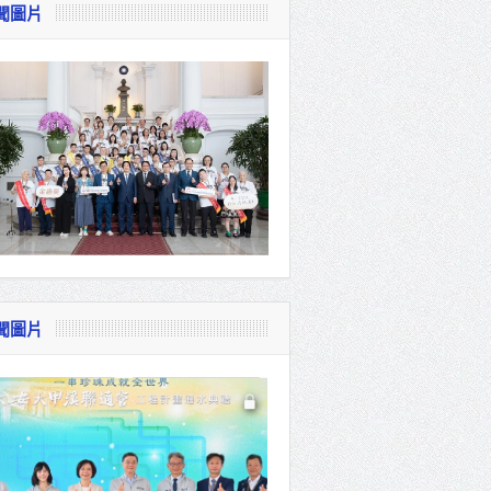
聞圖片
視察
會
貴賓共同
聞圖片
體系