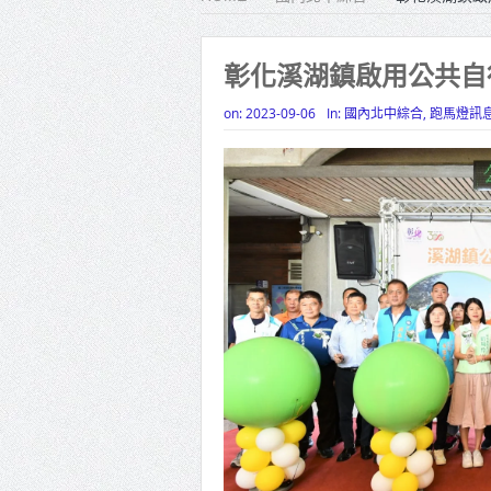
雙北合
高齡健康
彰化溪湖鎮啟用公共自
打鐵厝
on:
2023-09-06
In:
國內北中綜合
,
跑馬燈訊
高雄「
揭幕
高雄東
賴清德
蔣萬安
賴總統