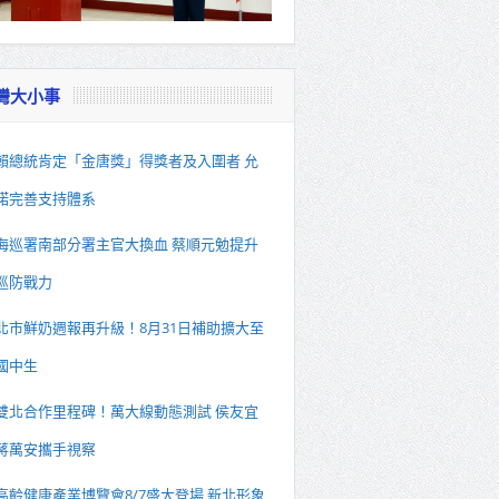
灣大小事
賴總統肯定「金唐獎」得獎者及入圍者 允
諾完善支持體系
海巡署南部分署主官大換血 蔡順元勉提升
巡防戰力
北市鮮奶週報再升級！8月31日補助擴大至
國中生
雙北合作里程碑！萬大線動態測試 侯友宜
蔣萬安攜手視察
高齡健康產業博覽會8/7盛大登場 新北形象