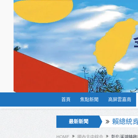
首頁
焦點新聞
高屏雲嘉南
海巡署
最新新聞
北市鮮奶
HOME
國內北中綜合
彰化溪湖鎮啟