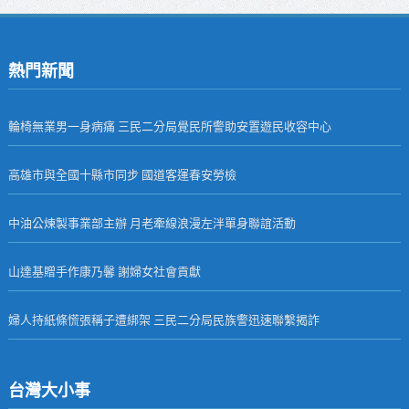
熱門新聞
輪椅無業男一身病痛 三民二分局覺民所警助安置遊民收容中心
高雄市與全國十縣市同步 國道客運春安勞檢
中油公煉製事業部主辦 月老牽線浪漫左泮單身聯誼活動
山達基贈手作康乃馨 謝婦女社會貢獻
婦人持紙條慌張稱子遭綁架 三民二分局民族警迅速聯繫揭詐
台灣大小事