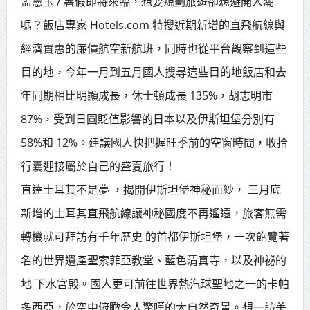
孟憲玉 / 暑假即將來臨，想要規劃旅遊卻想避開人潮
新北行動治理 侯友宜督導基層建設
嗎？飯店專家 Hotels.com 特搜近期新增的直飛航線與
推動瑞芳礦業文化保存 打造山海觀光
經濟實惠的廉價航空新航班，同時也從平台觀察到這些
新品牌
目的地，今年一月到五月國人搜尋這些目的地飯店和去
中壢三教紫雲宮捐贈救護車 挹注桃
年同期相比明顯成長，休士頓成長 135%，胡志明市
87%，受到日圓貶值影響的日本以及伊斯坦堡分別有
消救護量能
58%和 12%。建議國人快把握旺季前的空窗時間，收拾
新竹市郵局愛目標改善獨居長者居
行囊迎接屬於自己的盛夏旅行！
住環境
直達土耳其不是夢 ，揭開伊斯坦堡神秘面紗， 三月底
歷史建築原台中州農會田中倉庫 4棟
新增的土耳其直飛航線讓神秘國度不再遙遠，旅客無需
日式穀倉重現風華
轉機就可拜訪有千年歷史 的首都伊斯坦堡，一次飽覽著
高雄航太業超前布局NADCAP新版
名的世界遺產聖索菲亞教堂、藍色清真寺，以及神祕的
認證 19名學員完成化學製程進階培訓
地 下水宮殿。國人更可前往世界熱汽球聖地之一的卡帕
新冠就醫暴增7成單週1.8萬人62例
多西亞，於空中俯瞰令人驚嘆的大自然奇景。想一訪美