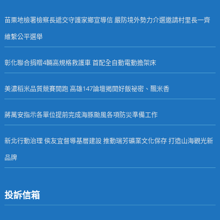
苗栗地檢署檢察長遞交守護家鄉宣導信 嚴防境外勢力介選邀請村里長一齊
維繫公平選舉
彰化聯合捐贈4輛高規格救護車 首配全自動電動擔架床
美濃稻米品質競賽開跑 高雄147論壇揭開好飯祕密、飄米香
蔣萬安指示各單位提前完成海豚颱風各項防災準備工作
新北行動治理 侯友宜督導基層建設 推動瑞芳礦業文化保存 打造山海觀光新
品牌
投訴信箱