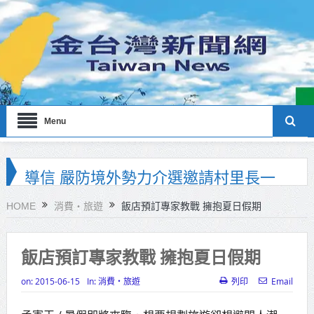
Menu
彰化聯合捐贈4輛高規格救護車 首配
全自動電動擔架床
HOME
消費‧旅遊
飯店預訂專家教戰 擁抱夏日假期
美濃稻米品質競賽開跑 高雄147論壇
揭開好飯祕密、飄米香
飯店預訂專家教戰 擁抱夏日假期
蔣萬安指示各單位提前完成海豚颱
on:
2015-06-15
In:
消費‧旅遊
列印
Email
風各項防災準備工作