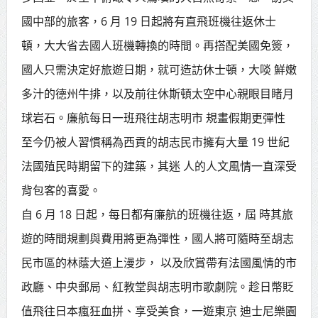
國中部的旅客，6 月 19 日起將有直飛班機往返休士
重症創新高
頓，大大省去國人班機轉換的時間。再搭配美國免簽，
苗栗地檢署檢察長遞交守護家鄉宣
國人只需決定好旅遊日期，就可造訪休士頓，大啖 鮮嫩
導信 嚴防境外勢力介選邀請村里長一
多汁的德州牛排，以及前往休斯頓太空中心親眼目睹月
齊維繫公平選舉
球岩石。廉航每日一班飛往胡志明市 規畫假期更彈性
至今仍被人習慣稱為西貢的胡志民市擁有大量 19 世紀
法國殖民時期留下的建築，其迷 人的人文風情一直深受
背包客的喜愛。
自 6 月 18 日起，每日都有廉航的班機往返，屆 時其旅
遊的時間規劃與費用將更為彈性，國人將可隨時至胡志
民市區的林蔭大道上漫步， 以及欣賞帶有法國風情的市
政廳、中央郵局、紅教堂與胡志明市歌劇院。趁日幣貶
值飛往日本瘋狂血拼、享受美食，一遊東京 迪士尼樂園