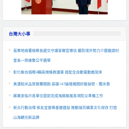
台灣大小事
苗栗地檢署檢察長遞交守護家鄉宣導信 嚴防境外勢力介選邀請村
里長一齊維繫公平選舉
彰化聯合捐贈4輛高規格救護車 首配全自動電動擔架床
美濃稻米品質競賽開跑 高雄147論壇揭開好飯祕密、飄米香
蔣萬安指示各單位提前完成海豚颱風各項防災準備工作
新北行動治理 侯友宜督導基層建設 推動瑞芳礦業文化保存 打造
山海觀光新品牌