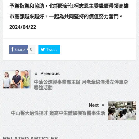
予黨指黨和協助，也期盼新任柯志恩主委繼續帶領高雄
市黨部越來越好，一起為共同堅持的價值努力奮鬥。
2024/04/22
Share
Tweet
0
Previous
中油公煉製事業部主辦 月老牽線浪漫左泮單身
聯誼活動
Next
中山醫大適性揚才 邀高中生體驗機智醫事生活
RELATED ARTICLES