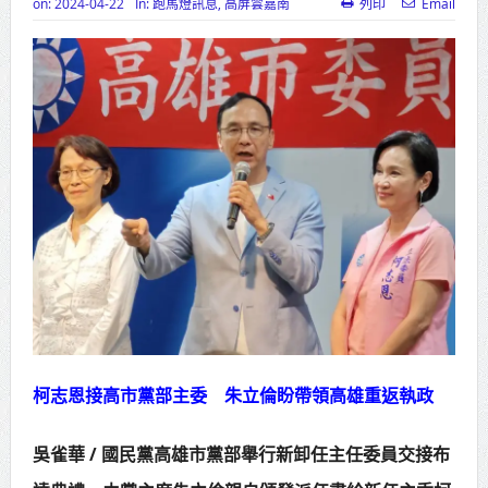
on:
2024-04-22
In:
跑馬燈訊息
,
高屏雲嘉南
列印
Email
高齡健康產業博覽會8/7盛大登場 新
北形象館亮相
打鐵厝北側產業園區產業設施公共
動土創造千個就業機會
高雄「三民運動中心」市長陳其
邁、運動部長李洋各界貴賓共同揭幕
高雄東照山關帝廟全國國中小學書
法比賽 圓滿落幕
賴清德總統主持將官晉任 期勉精進
柯志恩接高市黨部主委 朱立倫盼帶領高雄重返執政
不對稱戰力
蔣萬安再拋出「倒閣說」 喊推陳其
吳雀華 / 國民黨高雄市黨部舉行新卸任主任委員交接布
邁組閣