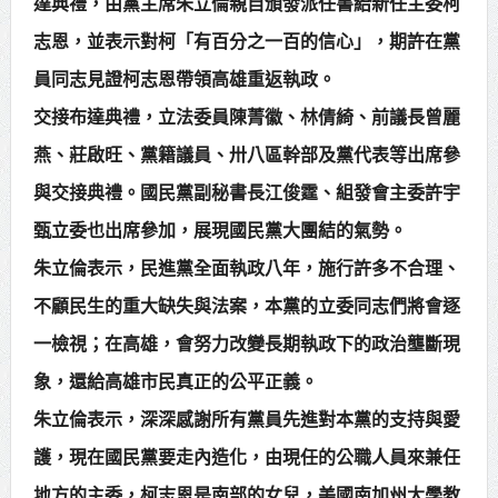
達典禮，由黨主席朱立倫親自頒發派任書給新任主委柯
賴總統肯定「金唐獎」得獎者及入
志恩，並表示對柯「有百分之一百的信心」，期許在黨
圍者 允諾完善支持體系
員同志見證柯志恩帶領高雄重返執政。
交接布達典禮，立法委員陳菁徽、林倩綺、前議長曾麗
燕、莊啟旺、黨籍議員、卅八區幹部及黨代表等出席參
與交接典禮。國民黨副秘書長江俊霆、組發會主委許宇
甄立委也出席參加，展現國民黨大團結的氣勢。
朱立倫表示，民進黨全面執政八年，施行許多不合理、
不顧民生的重大缺失與法案，本黨的立委同志們將會逐
一檢視；在高雄，會努力改變長期執政下的政治壟斷現
象，還給高雄市民真正的公平正義。
朱立倫表示，深深感謝所有黨員先進對本黨的支持與愛
護，現在國民黨要走內造化，由現任的公職人員來兼任
地方的主委，柯志恩是南部的女兒，美國南加州大學教