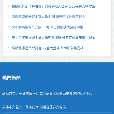
賴總統肯定「金唐獎」得獎者及入圍者 允諾完善支持體系
海巡署南部分署主官大換血 蔡順元勉提升巡防戰力
北市鮮奶週報再升級！8月31日補助擴大至國中生
雙北合作里程碑！萬大線動態測試 侯友宜蔣萬安攜手視察
高齡健康產業博覽會8/7盛大登場 新北形象館亮相
熱門新聞
輪椅無業男一身病痛 三民二分局覺民所警助安置遊民收容中心
高雄市與全國十縣市同步 國道客運春安勞檢