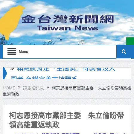
Menu
海巡署南部分署主官大換血 蔡順元
勉提升巡防戰力
HOME
跑馬燈訊息
柯志恩接高市黨部主委 朱立倫盼帶領高雄
重返執政
北市鮮奶週報再升級！8月31日補助
擴大至國中生
柯志恩接高市黨部主委 朱立倫盼帶
雙北合作里程碑！萬大線動態測試
領高雄重返執政
侯友宜蔣萬安攜手視察