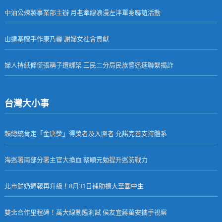
中油公煉製事業部主辦 月老牽線浪漫左泮單身聯誼活動
山達基贈手作康乃馨 謝婦女社會貢獻
婦人持紙條慌張稱子遭綁架 三民二分局民族警迅速聯繫揭詐
台灣大小事
賴總統肯定「金唐獎」得獎者及入圍者 允諾完善支持體系
海巡署南部分署主官大換血 蔡順元勉提升巡防戰力
北市鮮奶週報再升級！8月31日補助擴大至國中生
雙北合作里程碑！萬大線動態測試 侯友宜蔣萬安攜手視察