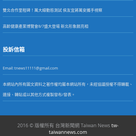
雙北合作里程碑！萬大線動態測試 侯友宜蔣萬安攜手視察
高齡健康產業博覽會8/7盛大登場 新北形象館亮相
投訴信箱
Email: tnews11111@gmail.com
本網站內所有圖文資料之著作權均屬本網站所有，未經協議授權不得轉載、
連接、轉貼或以其他方式複製發布/發表。
2016 © 版權所有 台灣新聞網 Taiwan News
tw-
taiwannews.com