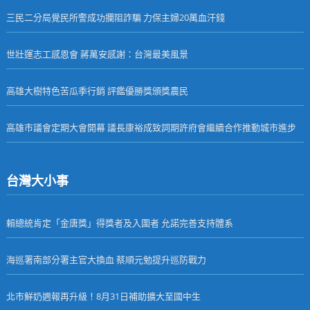
三民二分局覺民所警成功攔阻詐騙 力保主婦20萬血汗錢
世壯運志工感恩會 蔣萬安感謝：台灣最美風景
高雄大樹特色苦瓜季行銷 評鑑優勝獎頒獎農民
高雄市議會定期大會開幕 議長康裕成致詞期許府會繼續合作推動城市進步
台灣大小事
賴總統肯定「金唐獎」得獎者及入圍者 允諾完善支持體系
海巡署南部分署主官大換血 蔡順元勉提升巡防戰力
北市鮮奶週報再升級！8月31日補助擴大至國中生