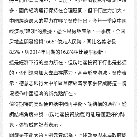
多，國內經濟運行保持在合理區間，但下行壓力加大。
中國經濟最大的壓力在哪？吳慶指出，今年一季度中國
經濟最“暗淡”的數據，恐怕是房地產業。一季度，全國
房地產開發投資16651億元人民幣，同比名義增長
8.5%，與2014年同期的16.8%相比幾乎腰斬。
這是經濟下行的壓力所在，但房地產投資下行也是必須
的，否則還會加大去庫存壓力，甚至形成泡沫。吳慶表
示。德意志銀行大中華區首席經濟學家張智威將這一情
況視作中國經濟的新亮點所在。
值得期待的亮點便包括中國再平衡、調結構的過程。從
調結構角度來說，(房地產投資放緩)可能是個更好的跡
象。張智威向記者表示。
關鍵是不能太急。劉元春認為，上述政策與本屆政府簡