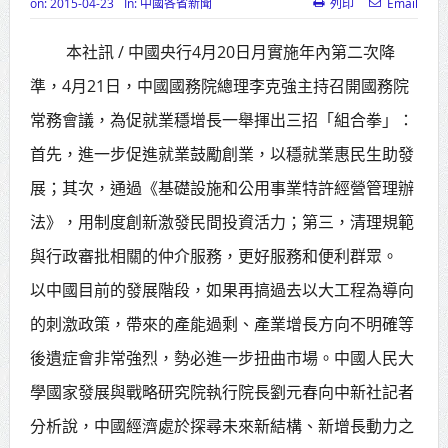
on:
2015-04-23
In:
中國各省新聞
列印
Email
高齡健康產業博覽會8/7盛大登場 新
本社訊 / 中國央行4月20日月實施年內第二次降
北形象館亮相
準，4月21日，中國國務院總理李克強主持召開國務院
打鐵厝北側產業園區產業設施公共
常務會議，為促就業穩增長一舉揮出三招「組合拳」：
動土創造千個就業機會
首先，進一步促進就業鼓勵創業，以穩就業惠民生助發
高雄「三民運動中心」市長陳其
展；其次，通過《基礎設施和公用事業特許經營管理辦
邁、運動部長李洋各界貴賓共同揭幕
法》，用制度創新激發民間投資活力；第三，清理規範
高雄東照山關帝廟全國國中小學書
與行政審批相關的仲介服務，更好服務和便利群眾。
法比賽 圓滿落幕
以中國目前的發展階段，如果再搞過去以大工程為導向
的刺激政策，帶來的產能過剩、產業增長方向不明確等
賴清德總統主持將官晉任 期勉精進
後遺症會非常強烈，勢必進一步扭曲市場。中國人民大
不對稱戰力
學國家發展與戰略研究院執行院長劉元春向中新社記者
蔣萬安再拋出「倒閣說」 喊推陳其
分析說，中國經濟處於探尋未來新結構、新增長動力之
邁組閣