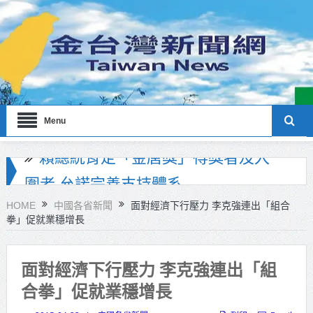
Menu
海巡署南部分署主官大換血 蔡順元
勉提升巡防戰力
HOME
中國各省新聞
面對經濟下行壓力 李克強連出「組合
拳」促就業穩增長
北市鮮奶週報再升級！8月31日補助
擴大至國中生
面對經濟下行壓力 李克強連出「組
雙北合作里程碑！萬大線動態測試
合拳」促就業穩增長
侯友宜蔣萬安攜手視察