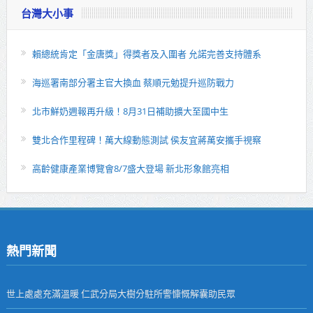
台灣大小事
賴總統肯定「金唐獎」得獎者及入圍者 允諾完善支持體系
海巡署南部分署主官大換血 蔡順元勉提升巡防戰力
北市鮮奶週報再升級！8月31日補助擴大至國中生
雙北合作里程碑！萬大線動態測試 侯友宜蔣萬安攜手視察
高齡健康產業博覽會8/7盛大登場 新北形象館亮相
熱門新聞
世上處處充滿溫暖 仁武分局大樹分駐所警慷慨解囊助民眾