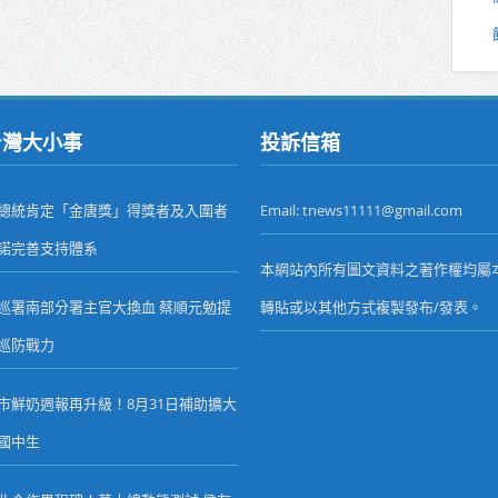
台灣大小事
投訴信箱
總統肯定「金唐獎」得獎者及入圍者
Email: tnews11111@gmail.com
諾完善支持體系
本網站內所有圖文資料之著作權均屬
巡署南部分署主官大換血 蔡順元勉提
轉貼或以其他方式複製發布/發表。
巡防戰力
市鮮奶週報再升級！8月31日補助擴大
國中生