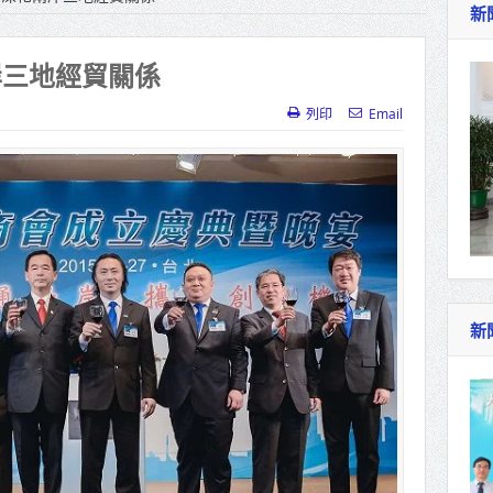
新
作里程碑！萬大線動態測試 侯友宜蔣萬安攜手
產業博覽會8/7盛大登場 新北形象館亮相
岸三地經貿關係
北側產業園區產業設施公共動土創造千個就業機
列印
Email
三民運動中心」市長陳其邁、運動部長李洋各界
照山關帝廟全國國中小學書法比賽 圓滿落幕
總統主持將官晉任 期勉精進不對稱戰力
再拋出「倒閣說」 喊推陳其邁組閣
新
肯定「金唐獎」得獎者及入圍者 允諾完善支持