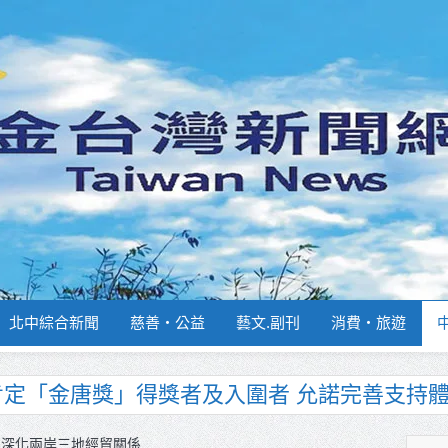
北中綜合新聞
慈善‧公益
藝文.副刊
消費‧旅遊
南部分署主官大換血 蔡順元勉提升巡防戰力
週報再升級！8月31日補助擴大至國中生
 深化兩岸三地經貿關係