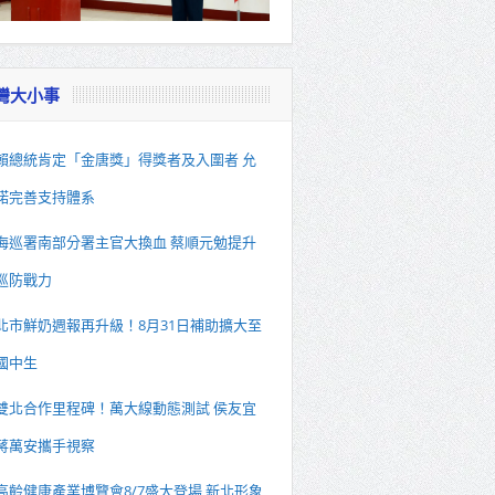
灣大小事
賴總統肯定「金唐獎」得獎者及入圍者 允
諾完善支持體系
海巡署南部分署主官大換血 蔡順元勉提升
巡防戰力
北市鮮奶週報再升級！8月31日補助擴大至
國中生
雙北合作里程碑！萬大線動態測試 侯友宜
蔣萬安攜手視察
高齡健康產業博覽會8/7盛大登場 新北形象