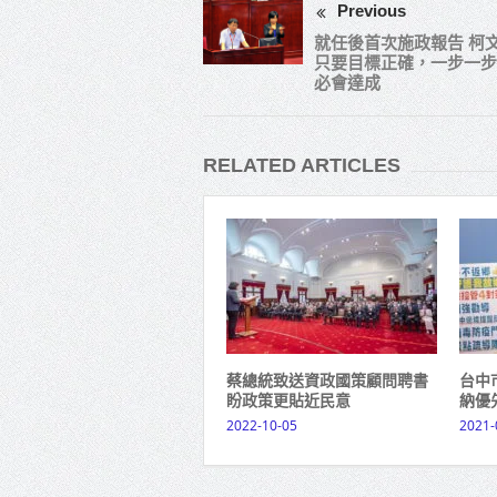
Previous
就任後首次施政報告 柯
只要目標正確，一步一步
必會達成
RELATED ARTICLES
蔡總統致送資政國策顧問聘書
台中
盼政策更貼近民意
納優
2022-10-05
2021-