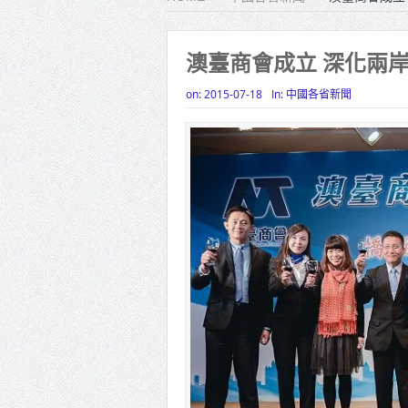
雙北合
高齡健康
澳臺商會成立 深化兩
打鐵厝
on:
2015-07-18
In:
中國各省新聞
高雄「
揭幕
高雄東
賴清德
蔣萬安
賴總統