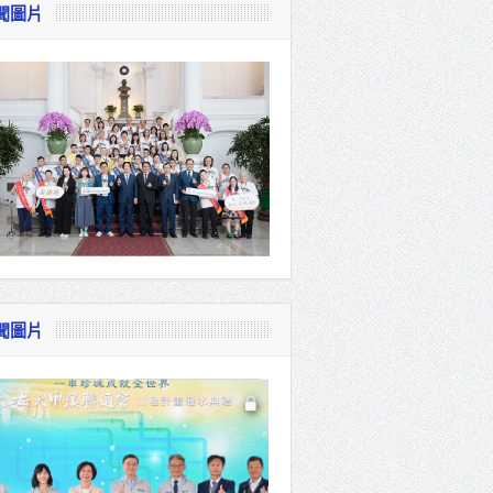
聞圖片
視察
會
貴賓共同
聞圖片
體系