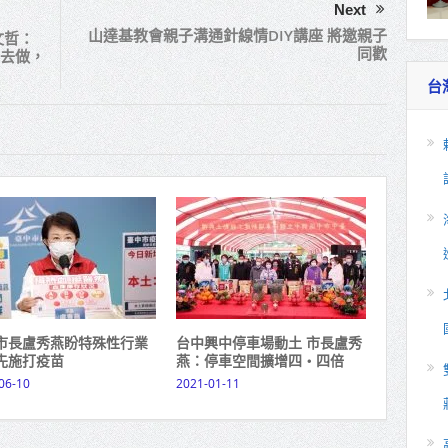
Next
山達基教會親子溝通針線情DIY講座 將邀親子
文哲：
同歡
去做，
台
市長盧秀燕盼特殊性行業
台中興中停車場動土 市長盧秀
先施打疫苗
燕：停車空間擴增四‧四倍
06-10
2021-01-11