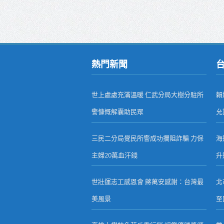
熱門新聞
世上處處充滿溫暖 仁武分局大樹分駐所
賴
警慷慨解囊助民眾
允
三民二分局覺民所警成功攔阻詐騙 力保
海
主婦20萬血汗錢
升
世壯運志工感恩會 蔣萬安感謝：台灣最
北
美風景
至