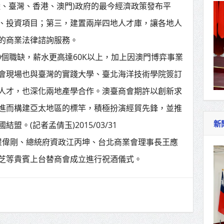
陸、臺灣、香港、澳門)政府的最今經濟政策發布平
、投資項目；第三，建置兩岸四地人才庫，讓各地人
的商業法律諮詢服務。
00個職缺，薪水更高達60K以上，加上因澳門博弈事業
會現場也與臺灣的實踐大學、臺北海洋技術學院簽訂
人才，也深化兩地產學合作。澳臺商會期許以創新求
進而構建亞太地區的標竿，積極扮演經貿先鋒，並推
新
。(記者孟倩玉)2015/03/31
長瞿偉剛、總統府資政江丙坤、台北商業會理事長王應
芝等貴賓上台替商會成立進行祝酒儀式。