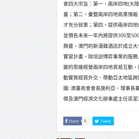
會四大宗旨：第一，兩岸四地(大
臺；第二，彙整兩岸四地商業情報
才充分就業；第四，提供兩岸四地
並預告未來一年內將提供300至5
興盛，澳門的新濠鋒酒店於成立大
實習計畫，除培訓博弈事業的服務
變的思維經營兩岸四地貿易互動，
動實質經貿外交、帶動亞太地區跨國結盟
圖: 澳臺商會會長施利亞、理事
傑及澳門經濟文化辦事處主任梁潔
Share
Tweet
0