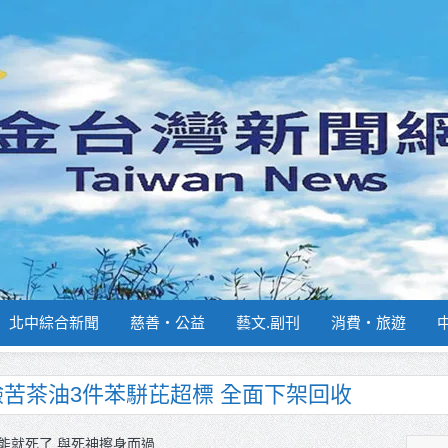
北中綜合新聞
慈善‧公益
藝文.副刊
消費‧旅遊
肯定「金唐獎」得獎者及入圍者 允諾完善支持
南部分署主官大換血 蔡順元勉提升巡防戰力
能就死了 與死神擦身而過