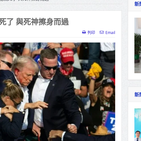
新
週報再升級！8月31日補助擴大至國中生
作里程碑！萬大線動態測試 侯友宜蔣萬安攜手
死了 與死神擦身而過
產業博覽會8/7盛大登場 新北形象館亮相
列印
Email
北側產業園區產業設施公共動土創造千個就業機
三民運動中心」市長陳其邁、運動部長李洋各界
照山關帝廟全國國中小學書法比賽 圓滿落幕
總統主持將官晉任 期勉精進不對稱戰力
新
苦茶油3件苯駢芘超標 全面下架回收