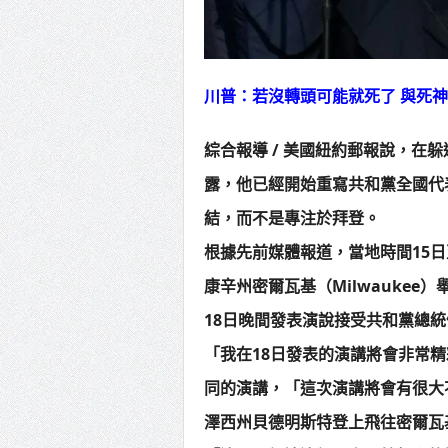
川普：若沒轉頭可能就死了 與死
綜合報導 / 美國紐約郵報說，在
露，他已經開始重寫共和黨全國代
結，而不是專注於拜登。
根據先前媒體報道，當地時間15日
康辛州密爾瓦基（Milwauke
18日晚間發表演說接受共和黨總
「我在18日發表的演講將會非常
同的演講，「這次演講將會有很大
澤西州貝德明斯特登上飛往密爾瓦