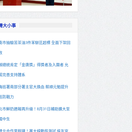
灣大小事
南市抽驗苦茶油3件苯駢芘超標 全面下架回
收
賴總統肯定「金唐獎」得獎者及入圍者 允
諾完善支持體系
海巡署南部分署主官大換血 蔡順元勉提升
巡防戰力
北市鮮奶週報再升級！8月31日補助擴大至
國中生
雙北合作里程碑！萬大線動態測試 侯友宜