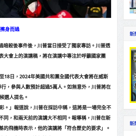
神擦身而過
新
躲過暗殺後事件後，川普當日接受了獨家專訪。川普透
表大會上的演講稿，將在演講中專注於呼籲國家團
至18日，2024年美國共和黨全國代表大會將在威斯
e）舉行，參與人數預計超過5萬人。如無意外，川普將在
統候選人提名。
精彩。」報道說，川普在採訪中稱，這將是一場完全不
不同，和兩天前的演講大不相同。報導稱，川普在新
新
基的飛機時表示，他的演講將「符合歷史的要求」。