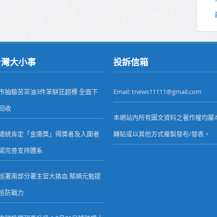
台灣大小事
投訴信箱
市抽驗苦茶油3件苯駢芘超標 全面下
Email: tnews11111@gmail.com
回收
本網站內所有圖文資料之著作權均屬
總統肯定「金唐獎」得獎者及入圍者
轉貼或以其他方式複製發布/發表。
諾完善支持體系
巡署南部分署主官大換血 蔡順元勉提
巡防戰力