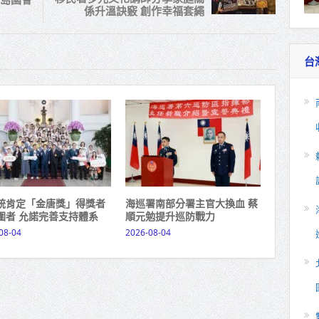
係升溫訣竅 創作幸福套繩
台
統肯定「金唐獎」得獎者
海巡署南部分署主官大換血 蔡
圍者 允諾完善支持體系
順元勉提升巡防戰力
08-04
2026-08-04