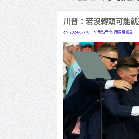
北市鮮奶
雙北合
川普：若沒轉頭可能就
高齡健康
on:
2024-07-16
In:
焦點新聞
,
跑馬燈訊息
打鐵厝
高雄「
揭幕
高雄東
賴清德
南市抽驗