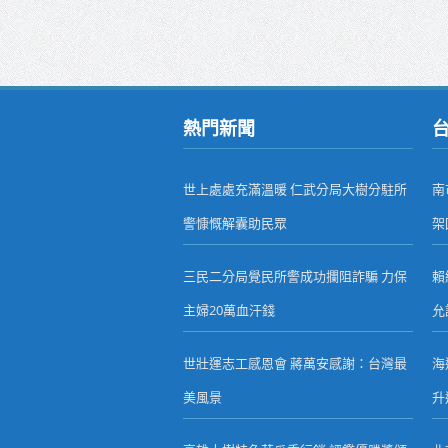
熱門新聞
世上處處充滿溫暖 仁武分局大樹分駐所
南
警慷慨解囊助民眾
架
三民二分局覺民所警成功攔阻詐騙 力保
賴
主婦20萬血汗錢
允
世壯運志工感恩會 蔣萬安感謝：台灣最
海
美風景
升