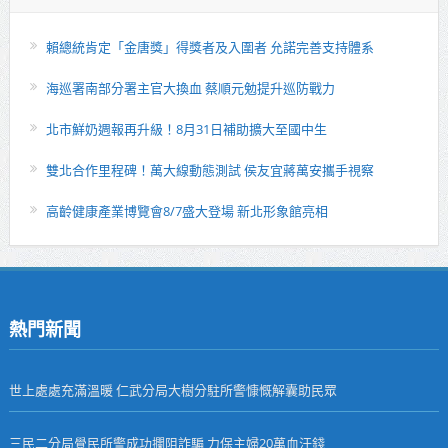
賴總統肯定「金唐獎」得獎者及入圍者 允諾完善支持體系
海巡署南部分署主官大換血 蔡順元勉提升巡防戰力
北市鮮奶週報再升級！8月31日補助擴大至國中生
雙北合作里程碑！萬大線動態測試 侯友宜蔣萬安攜手視察
高齡健康產業博覽會8/7盛大登場 新北形象館亮相
熱門新聞
世上處處充滿溫暖 仁武分局大樹分駐所警慷慨解囊助民眾
三民二分局覺民所警成功攔阻詐騙 力保主婦20萬血汗錢