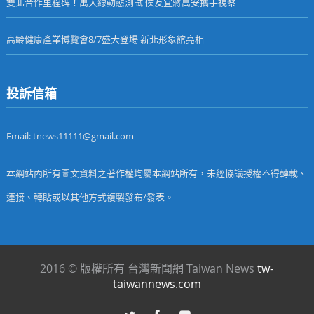
雙北合作里程碑！萬大線動態測試 侯友宜蔣萬安攜手視察
高齡健康產業博覽會8/7盛大登場 新北形象館亮相
投訴信箱
Email: tnews11111@gmail.com
本網站內所有圖文資料之著作權均屬本網站所有，未經協議授權不得轉載、
連接、轉貼或以其他方式複製發布/發表。
2016 © 版權所有 台灣新聞網 Taiwan News
tw-
taiwannews.com