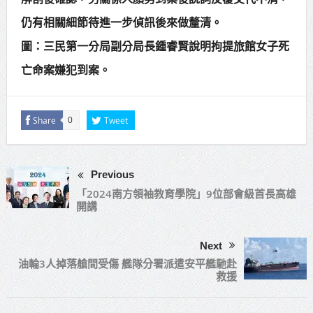
仍有相關細節待進一步偵訊後來做釐清。
圖：三民第一分局副分局長鍾睿賢說明拘提旅館女子死
亡命案嫌犯到案。
Share
Tweet
0
Previous
「2024南方領袖教育學院」9位部會級首長高雄
開講
Next
油輪3人掉落艙間受傷 艦隊分署派遣安平艦馳赴
救援