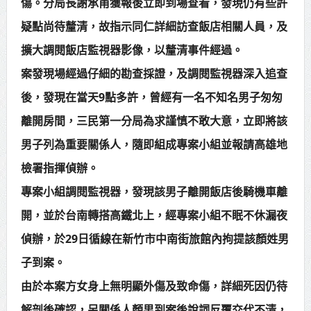
傷。分局長謝承甫獲報後立即到場查看，發現仍有些許
賴總統肯定「金唐獎」得獎者及入
疑點尚待釐清，故指示同仁詳細訪查飯店相關人員，及
圍者 允諾完善支持體系
擴大調閱飯店監視器影像，以釐清事件經過。
案發現場經過仔細的勘查採證，及調閱監視器深入追查
後，發現在當天9點多許，曾經有一名不知名男子匆匆
離開房間，三民第一分局為求謹慎不敢大意，立即將該
男子列為重要關係人，隨即組成專案小組並報請高雄地
檢署指揮偵辦。
專案小組調閱監視器，發現該男子離開飯店後騎機車離
開，並於台南轉搭高鐵北上，經專案小組不眠不休漏夜
偵辦，於29日循線在新竹市中南街旅館內拘提該顏姓男
子到案。
由於本案方女身上無明顯外傷及致命傷，詳細死因仍待
解剖後確認，另關係人顏男到案後說詞反覆交代不清，