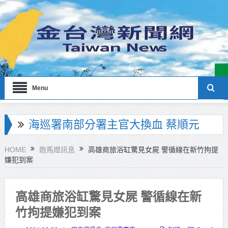
Menu
海巡署南部分署主官大換血 蔡順元
勉提升巡防戰力
HOME
跑馬燈訊息
高雄商旅浴缸驚見女屍 警循線在新竹拘提
嫌犯到案
北市鮮奶週報再升級！8月31日補助
擴大至國中生
高雄商旅浴缸驚見女屍 警循線在新
雙北合作里程碑！萬大線動態測試
竹拘提嫌犯到案
侯友宜蔣萬安攜手視察