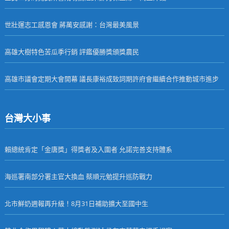
世壯運志工感恩會 蔣萬安感謝：台灣最美風景
高雄大樹特色苦瓜季行銷 評鑑優勝獎頒獎農民
高雄市議會定期大會開幕 議長康裕成致詞期許府會繼續合作推動城市進步
台灣大小事
賴總統肯定「金唐獎」得獎者及入圍者 允諾完善支持體系
海巡署南部分署主官大換血 蔡順元勉提升巡防戰力
北市鮮奶週報再升級！8月31日補助擴大至國中生