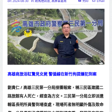
on:
2024-08-30
In:
跑馬燈訊息
,
高屏雲嘉南
列印
Email
高齡健康產業博覽會8/7盛大登場 新
北形象館亮相
打鐵厝北側產業園區產業設施公共
動土創造千個就業機會
高雄「三民運動中心」市長陳其
邁、運動部長李洋各界貴賓共同揭幕
高雄東照山關帝廟全國國中小學書
法比賽 圓滿落幕
高雄商旅浴缸驚見女屍 警循線在新竹拘提嫌犯到案
賴清德總統主持將官晉任 期勉精進
劉貴仁 / 高雄三民第一分局接獲報案，稱三民區建國二
不對稱戰力
路旅館有人死亡，經查為方女。三民第一分局立即派遣
蔣萬安再拋出「倒閣說」 喊推陳其
轄區長明所員警到場查處，現場死者無明顯外傷及致命
邁組閣