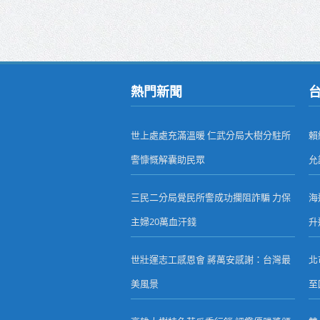
熱門新聞
世上處處充滿溫暖 仁武分局大樹分駐所
賴
警慷慨解囊助民眾
允
三民二分局覺民所警成功攔阻詐騙 力保
海
主婦20萬血汗錢
升
世壯運志工感恩會 蔣萬安感謝：台灣最
北
美風景
至