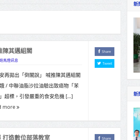
新
作里程碑！萬大線動態測試 侯友宜蔣萬安攜手
產業博覽會8/7盛大登場 新北形象館亮相
北側產業園區產業設施公共動土創造千個就業機
三民運動中心」市長陳其邁、運動部長李洋各界
推陳其邁組閣
Share
跑馬燈訊息
Tweet
照山關帝廟全國國中小學書法比賽 圓滿落幕
安再拋出「倒閣說」 喊推陳其邁組閣
總統主持將官晉任 期勉精進不對稱戰力
娥 / 中聯油脂沙拉油驗出致癌物「苯
再拋出「倒閣說」 喊推陳其邁組閣
新
」超標，引發嚴重的食安危機 […]
肯定「金唐獎」得獎者及入圍者 允諾完善支持
d more
 打造數位部落教室
Share