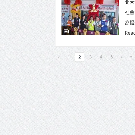
北大
社會
為提
Rea
‹
1
2
3
4
5
›
»