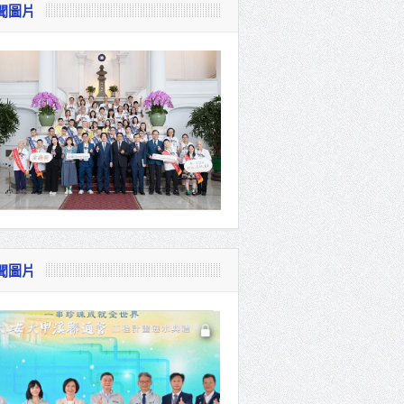
聞圖片
視察
會
貴賓共同
聞圖片
體系