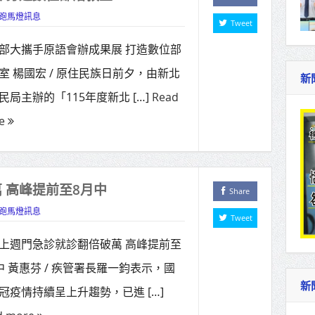
跑馬燈訊息
Tweet
部大攜手原語會辦成果展 打造數位部
室 楊國宏 / 原住民族日前夕，由新北
新
民局主辦的「115年度新北 […]
Read
e
 高峰提前至8月中
Share
跑馬燈訊息
Tweet
上週門急診就診翻倍破萬 高峰提前至
中 黃惠芬 / 疾管署長羅一鈞表示，國
新
冠疫情持續呈上升趨勢，已進 […]