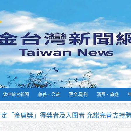
北中綜合新聞
慈善‧公益
藝文.副刊
消費‧旅遊
南部分署主官大換血 蔡順元勉提升巡防戰力
週報再升級！8月31日補助擴大至國中生