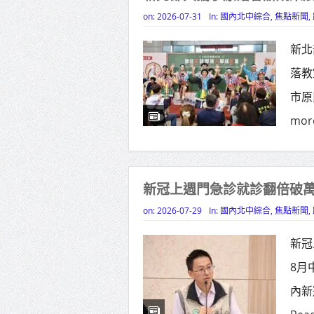
on:
2026-07-31
In:
國內北中綜合
,
焦點新聞
,
新北
落教
市原
mor
新冠上週門急診就診翻倍破萬
on:
2026-07-29
In:
國內北中綜合
,
焦點新聞
,
新冠
8月
內新