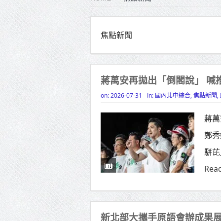
雙北合
高齡健康
焦點新聞
打鐵厝
高雄「
蔣萬安再拋出「倒閣說」 喊
揭幕
on:
2026-07-31
In:
國內北中綜合
,
焦點新聞
,
高雄東
蔣萬
賴清德
鄭秀
蔣萬安
駢芘
賴總統
Rea
新北部大攜手原語會辦成果展