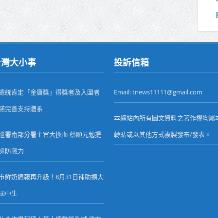
台灣大小事
投訴信箱
總統肯定「金唐獎」得獎者及入圍者
Email: tnews11111@gmail.com
諾完善支持體系
本網站內所有圖文資料之著作權均屬
巡署南部分署主官大換血 蔡順元勉提
轉貼或以其他方式複製發布/發表。
巡防戰力
市鮮奶週報再升級！8月31日補助擴大
國中生