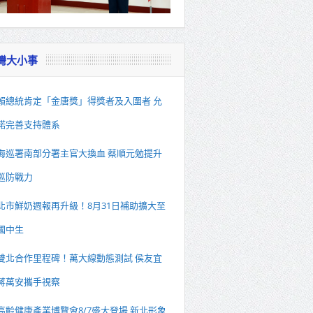
灣大小事
賴總統肯定「金唐獎」得獎者及入圍者 允
諾完善支持體系
海巡署南部分署主官大換血 蔡順元勉提升
巡防戰力
北市鮮奶週報再升級！8月31日補助擴大至
國中生
雙北合作里程碑！萬大線動態測試 侯友宜
蔣萬安攜手視察
高齡健康產業博覽會8/7盛大登場 新北形象