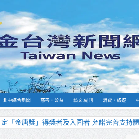
北中綜合新聞
慈善‧公益
藝文.副刊
消費‧旅遊
肯定「金唐獎」得獎者及入圍者 允諾完善支持
南部分署主官大換血 蔡順元勉提升巡防戰力
週報再升級！8月31日補助擴大至國中生