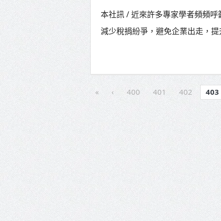
本社訊 / 近來許多專家學者頻頻
減少稅捐紛爭，避免企業出走，提升
«
‹
400
401
402
403