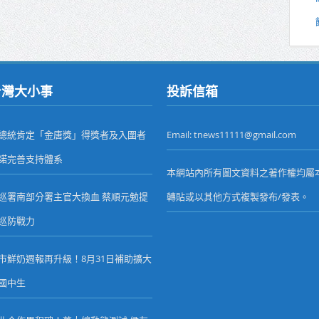
台灣大小事
投訴信箱
總統肯定「金唐獎」得獎者及入圍者
Email: tnews11111@gmail.com
諾完善支持體系
本網站內所有圖文資料之著作權均屬
巡署南部分署主官大換血 蔡順元勉提
轉貼或以其他方式複製發布/發表。
巡防戰力
市鮮奶週報再升級！8月31日補助擴大
國中生