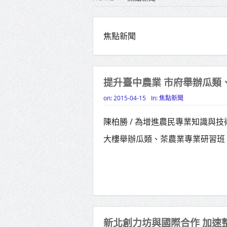
雙北合
高齡健康
焦點新聞
打鐵厝
高雄「
提升臺中農業 市府舉辦瓜類
揭幕
on:
2015-04-15
In:
焦點新聞
高雄東
陳柏勝 / 為增進農民專業知識與
賴清德
大樓舉辦瓜類、茶農業專業研習班，4
蔣萬安
新北創力坊與國際合作 加速