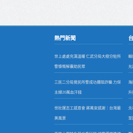
熱門新聞
世上處處充滿溫暖 仁武分局大樹分駐所
賴
警慷慨解囊助民眾
允
三民二分局覺民所警成功攔阻詐騙 力保
海
主婦20萬血汗錢
升
世壯運志工感恩會 蔣萬安感謝：台灣最
北
美風景
至