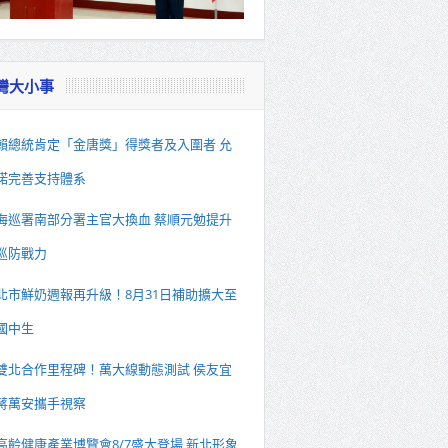
灣大小事
賴總統肯定「金唐獎」得獎者及入圍者 允
諾完善支持體系
海巡署南部分署主官大換血 蔡順元勉提升
巡防戰力
北市鮮奶週報再升級！8月31日補助擴大至
國中生
雙北合作里程碑！萬大線動態測試 侯友宜
蔣萬安攜手視察
高齡健康產業博覽會8/7盛大登場 新北形象