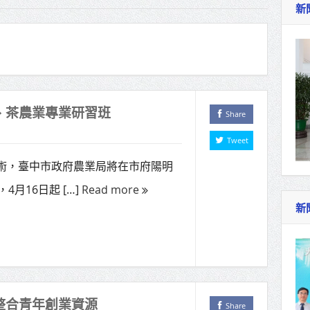
新
作里程碑！萬大線動態測試 侯友宜蔣萬安攜手
產業博覽會8/7盛大登場 新北形象館亮相
北側產業園區產業設施公共動土創造千個就業機
三民運動中心」市長陳其邁、運動部長李洋各界
、茶農業專業研習班
Share
Tweet
照山關帝廟全國國中小學書法比賽 圓滿落幕
技術，臺中市政府農業局將在市府陽明
總統主持將官晉任 期勉精進不對稱戰力
月16日起 […]
Read more
再拋出「倒閣說」 喊推陳其邁組閣
新
整合青年創業資源
Share