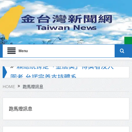
Menu
海巡署南部分署主官大換血 蔡順元
勉提升巡防戰力
HOME
跑馬燈訊息
北市鮮奶週報再升級！8月31日補助
擴大至國中生
跑馬燈訊息
雙北合作里程碑！萬大線動態測試
侯友宜蔣萬安攜手視察