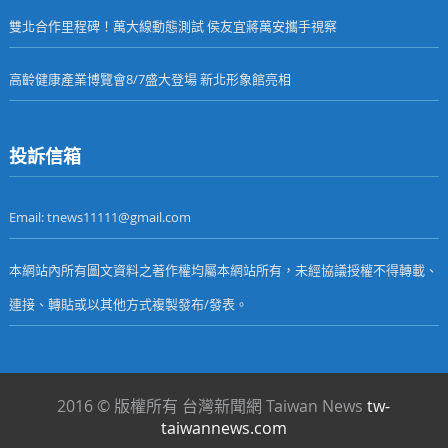
雙北合作里程碑！萬大線動態測試 侯友宜蔣萬安攜手視察
高齡健康產業博覽會8/7盛大登場 新北形象館亮相
投訴信箱
Email: tnews11111@gmail.com
本網站內所有圖文資料之著作權均屬本網站所有，未經協議授權不得轉載、
連接、轉貼或以其他方式複製發布/發表。
2016 © 版權所有 台灣新聞網 Taiwan News
tw-
taiwannews.com