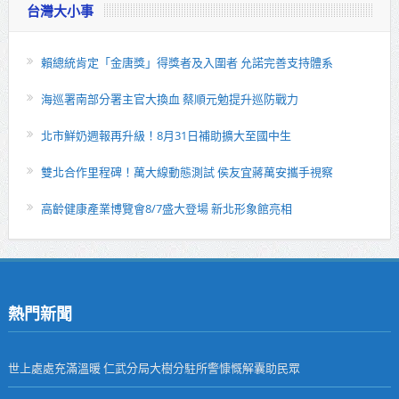
台灣大小事
賴總統肯定「金唐獎」得獎者及入圍者 允諾完善支持體系
海巡署南部分署主官大換血 蔡順元勉提升巡防戰力
北市鮮奶週報再升級！8月31日補助擴大至國中生
雙北合作里程碑！萬大線動態測試 侯友宜蔣萬安攜手視察
高齡健康產業博覽會8/7盛大登場 新北形象館亮相
熱門新聞
世上處處充滿溫暖 仁武分局大樹分駐所警慷慨解囊助民眾