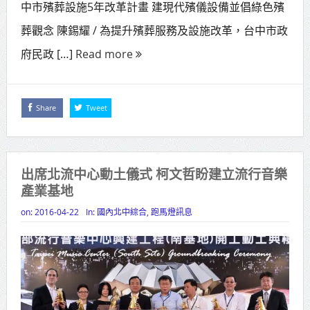
中市殯葬設施5年改革計畫 建現代殯儀設備並倡綠色殯
賴總統肯定「金唐獎」得獎者及入
葬觀念 陳錫耀 / 為提升殯葬服務及設施改革，台中市政
圍者 允諾完善支持體系
府民政 […]
Read more
Share
Tweet
出席北流中心動土儀式 柯文哲盼建立流行音樂
產業基地
on:
2016-04-22
In:
國內北中綜合
,
跑馬燈訊息