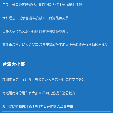
三民二分局覺民所警成功攔阻詐騙 力保主婦20萬血汗錢
世壯運志工感恩會 蔣萬安感謝：台灣最美風景
高雄大樹特色苦瓜季行銷 評鑑優勝獎頒獎農民
高雄市議會定期大會開幕 議長康裕成致詞期許府會繼續合作推動城市進步
台灣大小事
賴總統肯定「金唐獎」得獎者及入圍者 允諾完善支持體系
海巡署南部分署主官大換血 蔡順元勉提升巡防戰力
北市鮮奶週報再升級！8月31日補助擴大至國中生