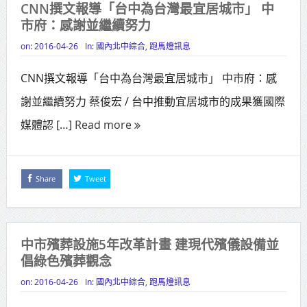
CNN撰文報導「台中為台灣最宜居城市」 中
高齡健康產業博覽會8/7盛大登場 新
市府：感謝並繼續努力
北形象館亮相
on:
2016-04-26
In:
國內北中綜合
,
跑馬燈訊息
打鐵厝北側產業園區產業設施公共
CNN撰文報導「台中為台灣最宜居城市」 中市府：感
動土創造千個就業機會
謝並繼續努力 蔡俊宏 / 台中推動宜居城市的成果獲國際
高雄「三民運動中心」市長陳其
媒體認 […]
Read more
邁、運動部長李洋各界貴賓共同揭幕
高雄東照山關帝廟全國國中小學書
Share
Tweet
法比賽 圓滿落幕
賴清德總統主持將官晉任 期勉精進
中市殯葬設施5年改革計畫 建現代殯儀設備並
不對稱戰力
倡綠色殯葬觀念
蔣萬安再拋出「倒閣說」 喊推陳其
on:
2016-04-26
In:
國內北中綜合
,
跑馬燈訊息
邁組閣