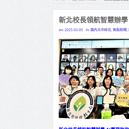
雙北合
高齡健康
新北校長領航智慧辦學 
打鐵厝
on:
2025-03-05
In:
國內北中綜合
,
焦點新聞
,
高雄「
揭幕
高雄東
賴清德
蔣萬安
賴總統