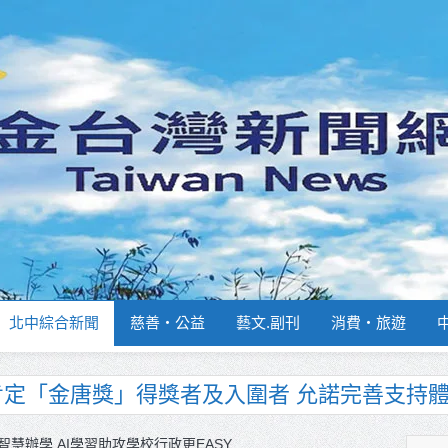
北中綜合新聞
慈善‧公益
藝文.副刊
消費‧旅遊
南部分署主官大換血 蔡順元勉提升巡防戰力
週報再升級！8月31日補助擴大至國中生
慧辦學 AI學習助攻學校行政更EASY