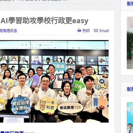
新
作里程碑！萬大線動態測試 侯友宜蔣萬安攜手
產業博覽會8/7盛大登場 新北形象館亮相
AI學習助攻學校行政更easy
北側產業園區產業設施公共動土創造千個就業機
跑馬燈訊息
列印
Email
三民運動中心」市長陳其邁、運動部長李洋各界
照山關帝廟全國國中小學書法比賽 圓滿落幕
總統主持將官晉任 期勉精進不對稱戰力
再拋出「倒閣說」 喊推陳其邁組閣
新
肯定「金唐獎」得獎者及入圍者 允諾完善支持