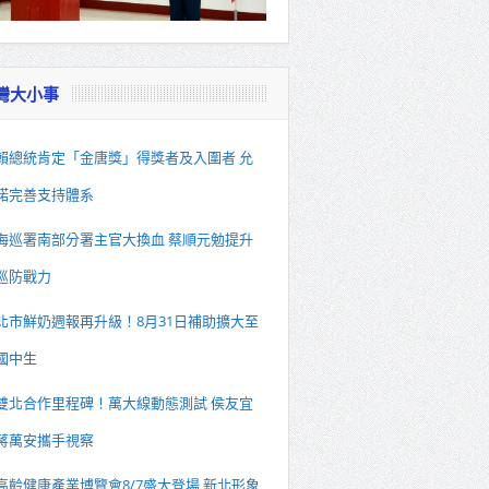
灣大小事
賴總統肯定「金唐獎」得獎者及入圍者 允
諾完善支持體系
海巡署南部分署主官大換血 蔡順元勉提升
巡防戰力
北市鮮奶週報再升級！8月31日補助擴大至
國中生
雙北合作里程碑！萬大線動態測試 侯友宜
蔣萬安攜手視察
高齡健康產業博覽會8/7盛大登場 新北形象