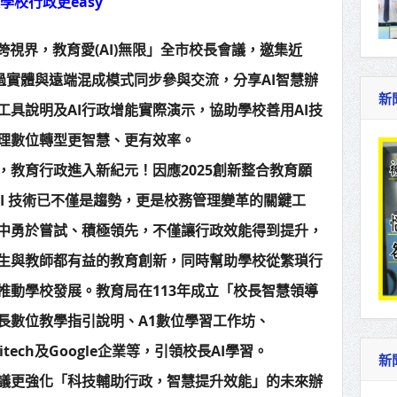
學校行政更easy
跨視界，教育愛(AI)無限」全市校長會議，邀集近
過實體與遠端混成模式同步參與交流，分享AI智慧辦
新
工具說明及AI行政增能實際演示，協助學校善用AI技
理數位轉型更智慧、更有效率。
，教育行政進入新紀元！因應2025創新整合教育願
AI 技術已不僅是趨勢，更是校務管理變革的關鍵工
命中勇於嘗試、積極領先，不僅讓行政效能得到提升，
生與教師都有益的教育創新，同時幫助學校從繁瑣行
推動學校發展。教育局在113年成立「校長智慧領導
長數位教學指引說明、A1數位學習工作坊、
itech及Google企業等，引領校長AI學習。
新
議更強化「科技輔助行政，智慧提升效能」的未來辦