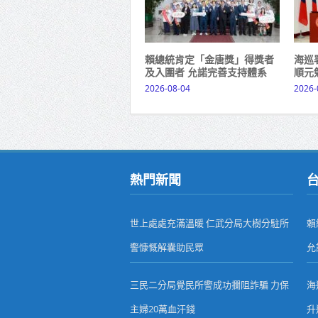
賴總統肯定「金唐獎」得獎者
海巡
及入圍者 允諾完善支持體系
順元
2026-08-04
2026-
熱門新聞
世上處處充滿溫暖 仁武分局大樹分駐所
賴
警慷慨解囊助民眾
允
三民二分局覺民所警成功攔阻詐騙 力保
海
主婦20萬血汗錢
升