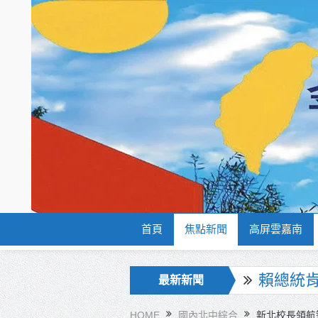
首頁
焦點新聞
高屏雲嘉南
海巡署
最新新聞
北市鮮奶
HOME
國內北中綜合
新北校長領航智