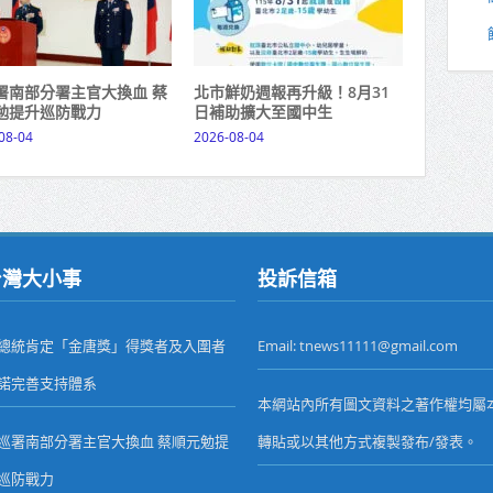
署南部分署主官大換血 蔡
北市鮮奶週報再升級！8月31
勉提升巡防戰力
日補助擴大至國中生
08-04
2026-08-04
台灣大小事
投訴信箱
總統肯定「金唐獎」得獎者及入圍者
Email: tnews11111@gmail.com
諾完善支持體系
本網站內所有圖文資料之著作權均屬
巡署南部分署主官大換血 蔡順元勉提
轉貼或以其他方式複製發布/發表。
巡防戰力