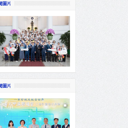
聞圖片
視察
會
貴賓共同
聞圖片
體系